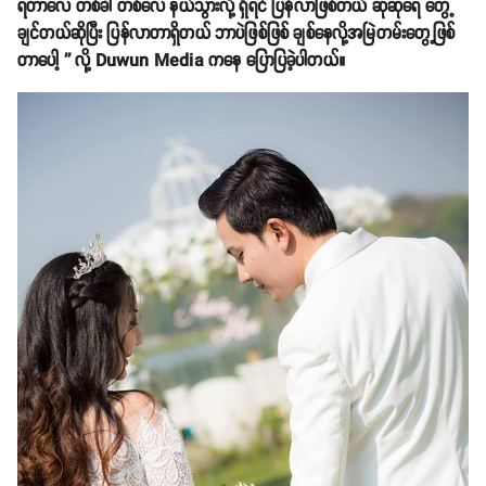
ရတာလေ တစ်ခါ တစ်လေ နယ်သွားလို့ ရှိရင် ပြန်လာဖြစ်တယ် ဆုဆုရေ တွေ့
ချင်တယ်ဆိုပြီး ပြန်လာတာရှိတယ် ဘာပဲဖြစ်ဖြစ် ချစ်နေလို့အမြဲတမ်းတွေ့ဖြစ်
တာပေါ့ '' လို့ Duwun Media ကနေ ပြောပြခဲ့ပါတယ်။