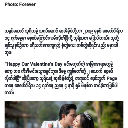
Photo: Forever
သရုပ်ဆောင် သူရိယနဲ့ သရုပ်ဆောင် ဆုအိမ့်စံတို့ဟာ ၂၀၁၉ ခုနှစ် ဖေဖော်ဝါရီလ
၁၄ ရက်နေ့မှာ စေ့စပ်ကြောင်းလမ်းလိုက်ပြီလို့ သူရိယက ပြောပါတယ်။ သူတို့
ချစ်သူနှစ်ဦးဟာ ပရိသတ်အားကျရတဲ့ စုံတွဲလေး တစ်တွဲဆိုရင်လည်း မမှားပါ
ဘူး။
‘’Happy Our Valentine’s Day
မင်းမဟုတ်တဲ့ အခြားအရာတွေနဲ့
တော့ ဘဝ ကိုအိုမင်းမသွားချင်ဘူး။ ဒီနေ့ ကျွန်တော်တို့ ၂ ယောက် စေ့စပ်
လိုက်ပါပြီ’’ ဆိုပြီးတော့ သူရိယနဲ့ ဆုအိမ့်စံတို့ရဲ့ တရားဝင် ဖေ့စ်ဘွတ် Page
ကနေ ဖေဖော်ဝါရီလ ၁၄ ရက်နေ့ ညနေ ၄ နာရီ ၅၆ မိနစ်က တင်ခဲ့တာဖြစ်ပါ
တယ်။