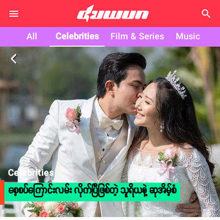
search
All
Celebrities
Film & Series
Music
arrow_back_ios
Celebrities
စေ့စပ်ကြောင်းလမ်း လိုက်ပြီဖြစ်တဲ့ သူရိယနဲ့ ဆုအိမ့်စံ