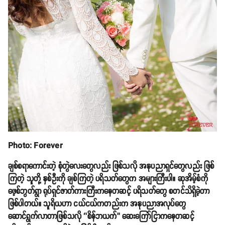
Photo: Forever
ချစ်စရာကောင်းတဲ့ စုံတွဲလေးတွေလည်း ဖြစ်သလို အနုပညာရှင်တွေလည်း ဖြစ်
ကြတဲ့ သူတို့ နှစ်ဦးကို ချစ်ကြတဲ့ ပရိသတ်တွေက အများကြီးပါ။ ဆုအိမ့်စံကို
ဖေ့စ်ဘွတ်ရွာ ရုပ်ရှင်ဇာတ်ကားကြီးကနေတဆင့် ပရိသတ်တွေ စတင်သိရှိခဲ့တာ
ဖြစ်ပါတယ်။ သူရိယဟာ ငယ်ငယ်ကတည်းက အနုပညာအလုပ်တွေ
ဆောင်ရွက်လာတာဖြစ်သလို ‘’စိန်ဘယက်’’ ဆေးကြော်ငြာကနေတဆင့်