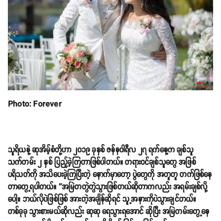
Photo: Forever
သူရိယနဲ့ ဆုအိမ့်စံတို့ဟာ ၂၀၁၉ ခုနှစ် ဇန်နဝါရီလ ၂၇ ရက်နေ့က ချစ်သူ
သက်တမ်း ၂ နှစ် ပြည့်ခဲ့ကြတာဖြစ်ပါတယ်။ တရားဝင်ချစ်သူတွေ အဖြစ်
ပရိသတ်ကို အသိပေးခဲ့ကြပြီးတဲ့ နောက်မှာတော့ ပွဲတွေကို အတူတူ တက်ဖြစ်နေ
တာတွေ့ရပါတယ်။ ''အမြဲတတွဲတွဲသွားဖြစ်တယ်ဆိုတာကလည်း အရမ်းချစ်လို့
ပေါ့။ ဘယ်လိုပဲဖြစ်ဖြစ် အားတဲ့အချိန်ဆိုရင် သူ့အနားကိုပဲသွားချင်တယ်။
တစ်ခုခု သွားစားမယ်ဆိုလည်း ဆုဆု ရေသွားရအောင် ဆိုပြီး အမြဲတမ်းတွေ့နေ