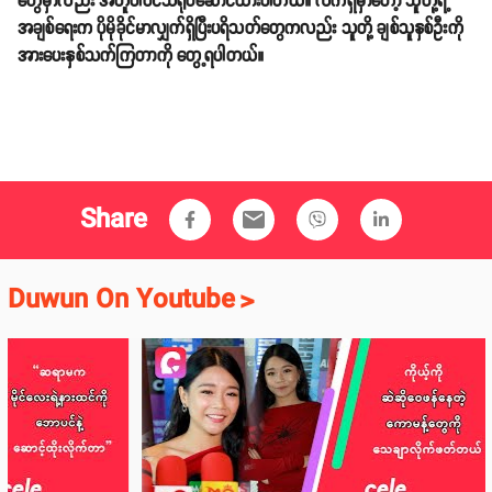
တွေမှာလည်း အတူပါဝင်သရုပ်ဆောင်ထားပါတယ်။ လက်ရှိမှာတော့ သူတို့ရဲ့
အချစ်ရေးက ပိုမိုခိုင်မာလျှက်ရှိပြီးပရိသတ်တွေကလည်း သူတို့ ချစ်သူနှစ်ဦးကို
အားပေးနှစ်သက်ကြတာကို တွေ့ရပါတယ်။
Share
email
Duwun On Youtube
>