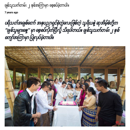
ချစ်သူသက်တမ်း ၂ နှစ်အကြာမှာ စေ့စပ်ခဲ့တာပါ။
7 years ago
ပရိသတ်အချစ်တော် အနုပညာရှင်စုံတွဲလေးဖြစ်တဲ့ သူရိယနဲ့ ဆုအိမ့်စံတို့က
‘’ချစ်သူများနေ့’’ မှာ စေ့စပ်လိုက်ပြီလို့ သိရပါတယ်။ ချစ်သူသက်တမ်း ၂ နှစ်
ကျော်အကြာမှာ ပြုလုပ်ခဲ့တာပါ။