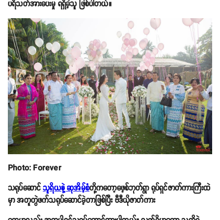
ပရိသတ်အားပေးမှု ရရှိခဲ့သူ ဖြစ်ပါတယ်။
Photo: Forever
သရုပ်ဆောင်
သူရိယနဲ့ ဆုအိမ့်စံ
တို့ကတော့ဖေ့စ်ဘုတ်ရွာ ရုပ်ရှင်ဇာတ်ကားကြီးထဲ
မှာ အတူတွဲဖက်သရုပ်ဆောင်ခဲ့တာဖြစ်ပြီး ဗီဒီယိုဇာတ်ကား