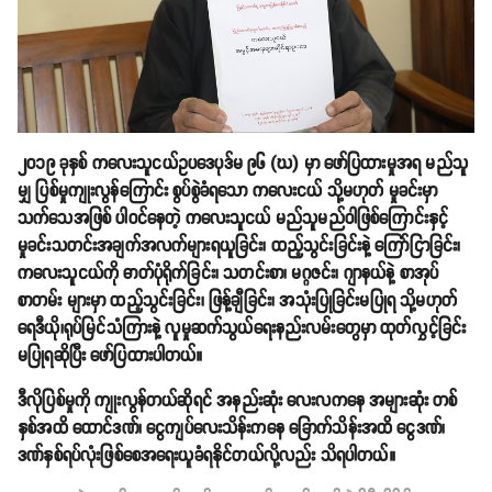
၂၀၁၉ ခုနှစ် ကလေးသူငယ်ဥပဒေပုဒ်မ ၉၆ (ဃ) မှာ ဖော်ပြထားမှုအရ မည်သူ
မျှ ပြစ်မှုကျုးလွန်ကြောင်း စွပ်စွဲခံရသော ကလေးငယ် သို့မဟုတ် မှုခင်းမှာ
သက်သေအဖြစ် ပါဝင်နေတဲ့ ကလေးသူငယ် မည်သူမည်ဝါဖြစ်ကြောင်းနှင့်
မှုခင်းသတင်းအချက်အလက်များရယူခြင်း၊ ထည့်သွင်းခြင်းနဲ့ ကြော်ငြာခြင်း၊
ကလေးသူငယ်ကို ဓာတ်ပုံရိုက်ခြင်း၊ သတင်းစာ၊ မဂ္ဂဇင်း၊ ဂျာနယ်နဲ့ စာအုပ်
စာတမ်း များမှာ ထည့်သွင်းခြင်း၊ ဖြန့်ချီခြင်း၊ အသုံးပြုခြင်းမပြုရ သို့မဟုတ်
ရေဒီယို၊ရုပ်မြင်သံကြားနဲ့ လူမှုဆက်သွယ်ရေးနည်းလမ်းတွေမှာ ထုတ်လွှင့်ခြင်း
မပြုရဆိုပြီး ဖော်ပြထားပါတယ်။
ဒီလိုပြစ်မှုကို ကျုးလွန်တယ်ဆိုရင် အနည်းဆုံး လေးလကနေ အများဆုံး တစ်
နှစ်အထိ ထောင်ဒဏ်၊ ငွေကျပ်လေးသိန်းကနေ ခြောက်သိန်းအထိ ငွေဒဏ်၊
ဒဏ်နှစ်ရပ်လုံးဖြစ်စေအရေးယူခံရနိုင်တယ်လို့လည်း သိရပါတယ်။