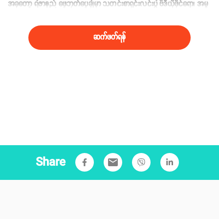
အခုတော့ ရဲဇာနည် ဖေ့ဘုတ်ပေ့ချ်မှာ သတင်းစာရှင်းလင်းပွဲ ဗိဒီယိုဖိုင်ရော၊ အမှု
နဲ့ ပတ်သက်တဲ့ ဓာတ်ပုံစာရွက်စာတမ်းတွေကို ဖြုတ်ချထားတာတွေ့ရပါတယ်။
ဆက်ဖတ်ရန်
Share
email