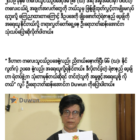
၂၀၁၉ ခုနှစ် ကလေးသူငယ်ဥပဒေပုဒ်မ ၉၆ (ဃ) အရ အမှုအခင်းမှာ ပါဝင်တဲ့
ကလေးငယ်ရဲ့ အချက်အလက်တွေကို ဘယ်သူမှ ဖြန့်ချီထုတ်လွှင့်တာမျိုးမလုပ်
ရဘူးလို့ ကြေညာထားတာကြောင့် ဒီဥပဒေကို ချိုးဖောက်တဲ့ရဲဇာနည် ပေ့ချ်ကို
အရေးယူနိုင်တယ်လို့ တရားလွှတ်တော်ရှေ့နေ ဦးရောဘတ်ဆန်းအောင်က
သုံးသပ်ပြောဆိုလိုက်ပါတယ်။
“ ဒီဟာက ကလေးသူငယ်ဥပဒေနဲ့လည်း ညိတယ်။နောက်ပြီး ၆၆ (ဃ)၊ နိုင်
လွတ်လုံ ဥပဒေ နဲ့လည်း အရေးယူလို့ရနိုင်တယ်။ ဒီလိုတင်ခဲ့တဲ့ ရဲဇာနည် ပေ့ချ်
ဟာ ရဲတပ်ဖွဲ့က သုံးတာမှန်တယ်ဆိုရင် တင်တဲ့သူကို အမှုဖွင့်အရေးယူဖို့ လို
တယ်” လု့ိ ဦးရောဘတ်ဆန်းအောင်က Duwun ကိုပြောပါတယ်။