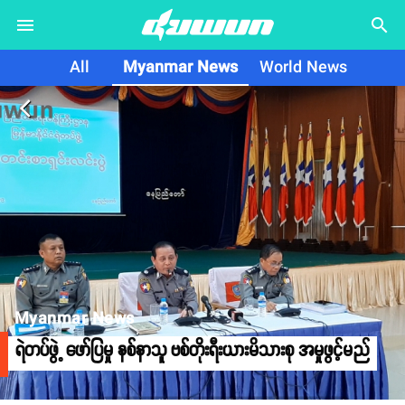
search
All
Myanmar News
World News
arrow_back_ios
Myanmar News
ရဲတပ်ဖွဲ့ ဖော်ပြမှု နစ်နာသူ ဗစ်တိုးရီးယားမိသားစု အမှုဖွင့်မည်