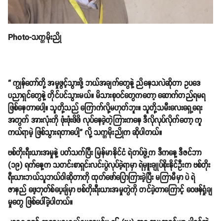
Photo-သက္ကမိုးညို
“ ကျွန်တော်တို့ အမှုဖွင့်သွားဖို့ ဘယ်အချက်တွေနဲ့ ညိနေသလဲဆိုတာ ဥပဒေ
ပညာရှင်တွေနဲ့ တိုင်ပင်သွားမယ်။ မိသားစုဝင်တွေကတော့ ဆောက်တည်ရမရ
ဖြစ်နေတာပေါ့။ သူတို့သည် ကြောက်လို့မဟုတ်ဘူး။ သူတို့သမီးလေးရှေ့ရေး
အတွက် အားလုံးကို ဖုံးဖုံးဖိဖိ လုပ်နေခဲ့တဲ့ကြားကနေ ဒီလိုလုပ်လိုက်တော့ ကူ
ကယ်ရာမဲ့ ဖြစ်သွားရတာပေါ့” လို့ သက္ကမိုးညိုက ဆိုပါတယ်။
ဗစ်တိုးရီးယားအမှုနဲ့ ပတ်သက်ပြီး မြန်မာနိုင်ငံ ရဲတပ်ဖွဲ့က ဒီကနေ့ ဒီဇင်ဘာ
(၁၉) ရက်နေ့က သတင်းစာရှင်းလင်းပွဲလုပ်ခဲ့ရာမှာ ရဲမှူးချုပ်စိုးနိုင်ဦးက ဗစ်တိုး
ရီးယားဘယ်သူဘယ်ဝါဆိုတာကို ထုတ်ဖော်ပြောကြားခဲ့ပြီး မကြာမီမှာ ပဲ ရဲ
ဇာနည် ဖေ့ဘုတ်စ်ပေ့ချ်မှာ ဗစ်တိုးရီးယားအမှုတွဲကို တင်ခဲ့တာကြောင့် ဝေဖန်ရှုံချ
မှုတွေ ဖြစ်ပေါ်ခဲ့ပါတယ်။