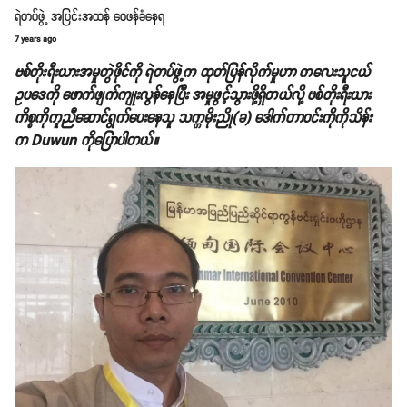
ရဲတပ်ဖွဲ့ အပြင်းအထန် ဝေဖန်ခံနေရ
7 years ago
ဗစ်တိုးရီးယားအမှုတွဲဖိုင်ကို ရဲတပ်ဖွဲ့က ထုတ်ပြန်လိုက်မှုဟာ ကလေးသူငယ်
ဥပဒေကို ဖောက်ဖျက်ကျုးလွန်နေပြီး အမှုဖွင့်သွားဖို့ရှိတယ်လို့ ဗစ်တိုးရီးယား
ကိစ္စကိုကူညီဆောင်ရွက်ပေးနေသူ သက္ကမိုးညို(ခ) ဒေါက်တာဝင်းကိုကိုသိန်း
က Duwun ကိုပြောပါတယ်။