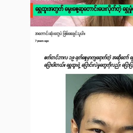
ရွှေထူးအတွက် မွေးနေ့ဆုတောင်းပေးလိုက်တဲ့ ရွှေမှု
အကောင်းဆုံးတွေပဲ ဖြစ်စေချင်သူပါ။
7 years ago
စက်တင်ဘာလ ၁၉ ရက်နေ့မှာကျရောက်တဲ့ အဆိုတော် ရွှေထူ
ပြောပါတယ်။ ရွှေထူးရဲ့ ပြောင်းလဲမှုတွေကိုလည်း ပြောပ