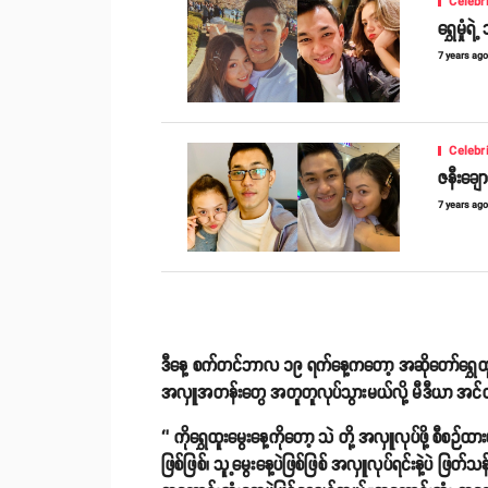
Celebr
ရွှေမှုံ
7 years ag
Celebr
ဇနီးချ
7 years ag
ဒီနေ့ စက်တင်ဘာလ ၁၉ ရက်နေ့ကတော့ အဆိုတော်ရွှေထူးရဲ့
အလှူအတန်းတွေ အတူတူလုပ်သွားမယ်လို့ မီဒီယာ အင်တာ
‘’ ကိုရွှေထူးမွေးနေ့ကိုတော့ သဲ တို့ အလှူလုပ်ဖို့ စီ
ဖြစ်ဖြစ်၊ သူ့မွေးနေ့ပဲဖြစ်ဖြစ် အလှူလုပ်ရင်းနဲ့ပဲ ဖ