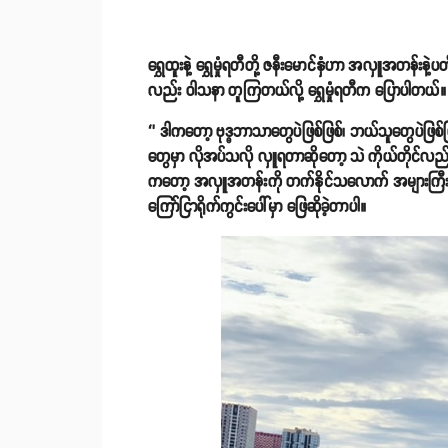
ရွှေထူးနဲ့ ရွှေမှုံရတီတို့ ဇနီးမောင်နှံဟာ အလှူအတ
လည်း ဝါသနာ တူကြတယ်လို့ ရွှေမှုံရတီက ပြောပါတယ်။
‘’ ဒါကတော့ ဗုဒ္ဓဘာသာတွေပဲဖြစ်ဖြစ်၊ ဘယ်သူတွေပဲဖ
တွေမှာ လိုအပ်သလို လှူရတာဆိုတော့ သဲ ကိုယ်တိုင်လ
ကတော့ အလှူအတန်းကို တက်နိုင်သလောက် အများကြီးလုပ်ဖ
ကြော်ငြာရိုက်ကွင်းပေါ်မှာ ဖြေဆိုခဲ့တာပါ။