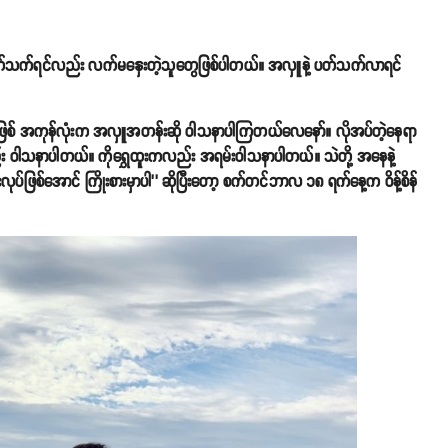
န်းနဲ့ပတ်သက်ရင်လည်း လက်မနှေးတဲ့သူတွေဖြစ်ပါတယ်။ အလှူနဲ့ ပတ်သက်လာရင်
ြစ်ဖြစ် အကုန်လုံးက အလှူအတန်းဆို ဝါသနာပါကြတယ်လေနော်။ လိုအပ်တဲ့နေရာ
ည်း ဝါသနာပါတယ်။ ကိုရွှေထူးကလည်း အရမ်းဝါသနာပါတယ်။ သဲတို့ အနေနဲ့
ြစ်အောင် ကြိုးစားမှာပါ’’ ဆိုပြီးတော့ စက်တင်ဘာလ ၁၈ ရက်နေ့က ဝိန့်စိန်