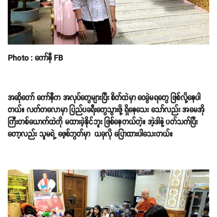
Photo : ကော်နီ FB
အဆိုတော် ကော်နီက အလုပ်တွေများပြီး စိတ်ထဲမှာ ဝေခွဲမရတွေ ဖြစ်လို့နေပါ
တယ်။ လတ်တလောမှာ ပြည်ပခရီးတွေသွားဖို့ ရှိနေသေး သော်လည်း အမေအို
ကြီးတစ်ယောက်ထဲကို မထားခဲ့နိုင်ဘူး ဖြစ်နေတယ်တဲ့။ အဲ့ဒါနဲ့ ပတ်သက်ပြီး
တော့လည်း သူမရဲ့ ဖေ့စ်ဘွတ်မှာ ယခုလို ပြောထားပါသေးတယ်။