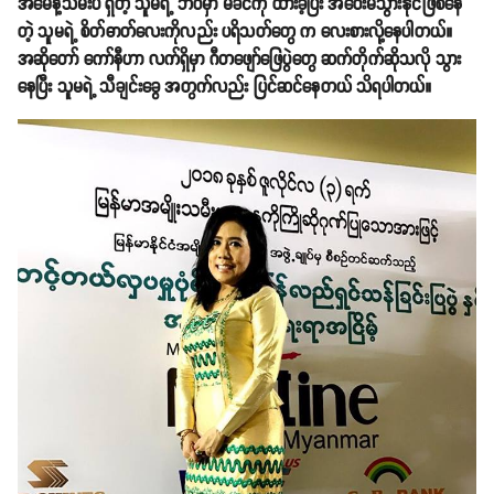
အမေနဲ့သမီးပဲ ရှိတဲ့ သူမရဲ့ ဘဝမှာ မိခင်ကို ထားခဲ့ပြီး အဝေးမသွားနိုင်ဖြစ်နေ
တဲ့ သူမရဲ့ စိတ်ဓာတ်လေးကိုလည်း ပရိသတ်တွေ က လေးစားလို့နေပါတယ်။
အဆိုတော် ကော်နီဟာ လက်ရှိမှာ ဂီတဖျော်ဖြေပွဲတွေ ဆက်တိုက်ဆိုသလို သွား
နေပြီး သူမရဲ့ သီချင်းခွေ အတွက်လည်း ပြင်ဆင်နေတယ် သိရပါတယ်။