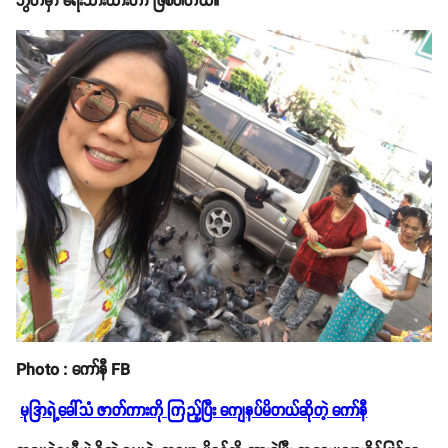
ဘွတ်မှာ ရေးသားထားတာ ဖြစ်ပါတယ်။
Photo : ကော်နီ FB
မုဒြာရဲ့ခေါ်သံ ဇာတ်ကားကို ကြည့်ပြီး ကျေနပ်မိတယ်ဆိုတဲ့ ကော်နီ