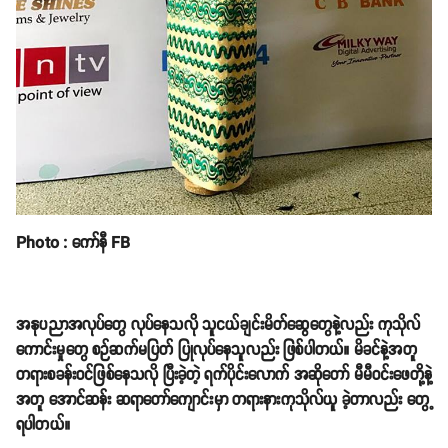
Photo : ကော်နီ FB
အနုပညာအလုပ်တွေ လုပ်နေသလို သူငယ်ချင်းမိတ်ဆွေတွေနဲ့လည်း ကုသိုလ်
ကောင်းမှုတွေ စဉ်ဆက်မပြတ် ပြုလုပ်နေသူလည်း ဖြစ်ပါတယ်။ မိခင်နဲ့အတူ
တရားစခန်းဝင်ဖြစ်နေသလို ပြီးခဲ့တဲ့ ရက်ပိုင်းလောက် အဆိုတော် မီမီဝင်းဖေတို့နဲ့
အတူ အောင်ဆန်း ဆရာတော်ကျောင်းမှာ တရားနားကုသိုလ်ယူ ခဲ့တာလည်း တွေ့
ရပါတယ်။