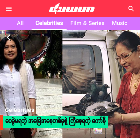
search
All
Celebrities
Film & Series
Music
arrow_back_ios
Celebrities
ဝေခွဲမရတဲ့ အခြေအနေတစ်ခုနဲ့ ကြုံနေရတဲ့ ကော်နီ