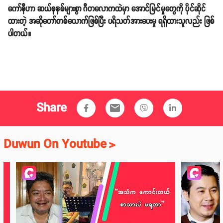
ကော်နီဟာ ဆယ်စုနှစ်များစွာ ဂီတလောကထဲမှာ အောင်မြင်မှုတွေကို ပိုင်ဆိုင်
ထားတဲ့ အဆိုတော်တစ်ယောက်ဖြစ်ပြီး ပရိသတ်အားပေးမှု ရရှိထားသူလည်း ဖြစ်
ပါတယ်။
Share
email
Duwun On Youtube
>