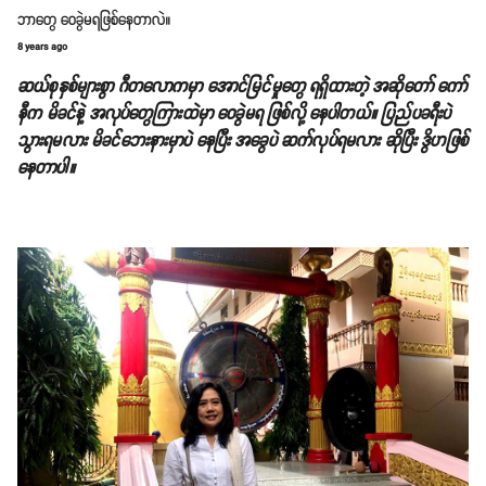
ဘာတွေ ဝေခွဲမရဖြစ်နေတာလဲ။
8 years ago
ဆယ်စုနှစ်များစွာ ဂီတလောကမှာ အောင်မြင်မှုတွေ ရရှိထားတဲ့ အဆိုတော် ကော်
နီက မိခင်နဲ့ အလုပ်တွေကြားထဲမှာ ဝေခွဲမရ ဖြစ်လို့ နေပါတယ်။ ပြည်ပခရီးပဲ
သွားရမလား မိခင်ဘေးနားမှာပဲ နေပြီး အခွေပဲ ဆက်လုပ်ရမလား ဆိုပြီး ဒွိဟဖြစ်
နေတာပါ။