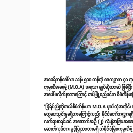
အမေရိကန်ဒေါ်လာ သန်း ၅၀၀ တန်တဲ့ ဇေကမ္ဘာက ၄၀ ရာခိုင်နှုန
ကုမ္ပဏီအနေနဲ့ (M.O.A) အရသာ ချုပ်ဆိုထားဆဲ ဖြစ်ပြီး B
အပေါ်မလိုက်နာတာကြောင့် တပ်မြို့စည်ပင်က စီမံကိန်းမြေ
"မြရိပ်ညိုဟိုတယ်စီမံကိန်းဟာ M.O.A မှာပါတဲ့အတိုင်း B
တွေပေးသွင်းမှုမရှိတာကြောင့်လည်း နိုင်ငံတော်ဘဏ္ဍာရရှိမ
လက်ရာစာရင်းဝင် အဆောက်အဦ (၂) လုံးနဲ့အခြားအဆောက်အ
ဆောက်လုပ်တာ၊ ခွင့်ပြုထားတာမရှိ ဘဲနိုင်ငံခြားကုမ္ပဏ