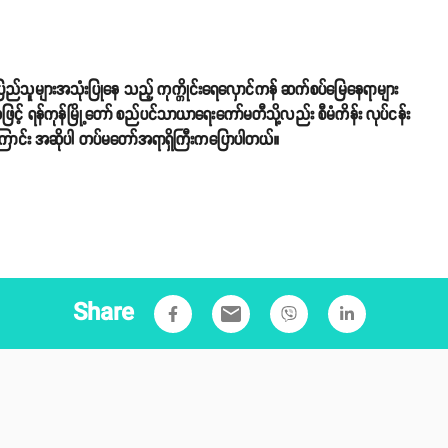
ားပြည်သူများအသုံးပြုနေ သည့် ကုက္ကိုင်းရေလှောင်ကန် ဆက်စပ်မြေနေရာများ
ျားရှိသဖြင့် ရန်ကုန်မြို့တော် စည်ပင်သာယာရေးကော်မတီသို့လည်း စီမံကိန်း လုပ်ငန်း
ြစ်ကြောင်း အဆိုပါ တပ်မတော်အရာရှိကြီးကပြောပါတယ်။
Share
email