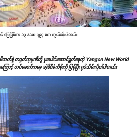
ာ်ပိုင် မြေဖြစ်ကာ ၁၃ ဒသမ ၇၉၄ ဧက ကျယ်ဝန်းပါတယ်။
လီမိတက်နဲ့ တရုတ်ကုမ္ပဏီတို့ ပူးပေါင်းဆောင်ရွက်နေတဲ့ Yangon New World
ောင့် တပ်မတော်ကနေ အဲ့ဒီစီမံကိန်းကို ပြန်ပြီး ရုပ်သိမ်းလိုက်ပါတယ်။