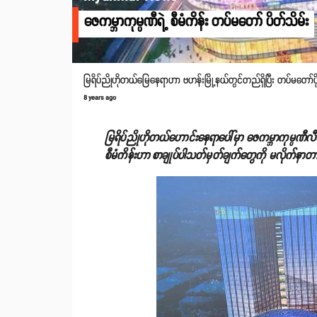
ဇေကမ္ဘာကုမ္ပဏီရဲ့ စီမံကိန်း တပ်မတော် ပိတ်သိမ်း
မြရိပ်ညိုဟိုတယ်မြေနေရာဟာ ဗဟန်းမြို့နယ်တွင်တည်ရှိပြီး တပ်မတေ
8 years ago
မြရိပ်ညိုဟိုတယ်ဟောင်းနေရာပေါ်မှာ ဇေကမ္ဘာကုမ္ပဏီ
စီမံကိန်းဟာ စာချုပ်ပါသတ်မှတ်ချက်တွေကို မလိုက်နာတာကြ