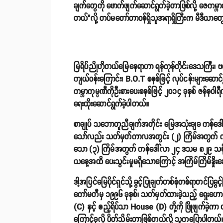
ချက်တွေကို ဖောက်ဖျက်ဆောင်ရွက်ခဲ့တာဖြစ်လို့ ဇေကမ္ဘာကုမ္
တယ်"လို့ တပ်မတော်တာဝန်ရှိသူအရာရှိကြီးက မီဒီယာတ
မြရိပ်ညိုဟိုတယ်မြေနေရာဟာ ရန်ကုန်တိုင်းဒေသကြီး၊ 
ကျယ်ဝန်းကြောင်း၊ B.O.T စနစ်ဖြင့် လုပ်ငန်းများဆောင်
ကမ္ဘာကုမ္ပဏီကိုဦးစားပေးစနစ်ဖြင့် ၂၀၁၄ ခုနှစ် ဇန်
ရေးထိုးဆောင်ရွက်ခဲ့ပါတယ်။
စာချုပ် သဘောတူညီချက်အတိုင်း မြေအသုံးချခ ကန်ဒေါ်
သော်လည်း သတ်မှတ်ကာလအတွင်း (၂) ကြိမ်အတွက် ကန်ဒ
သော (၃) ကြိမ်အတွက် ကန်ဒေါ်လာ ၂၄ ဒသမ ၈၂၉ သန်းကိ
ယနေ့အထိ ပေးသွင်းမှုမရှိသောကြောင့် အကြိမ်ကြိမ်နှိ
ဒါ့အပြင်မြေပိုင်ရှင်သို့ ခွင့်ပြုချက်တစ်စုံတစ်ရာတင်ပြ
ကော်မတီမှ ၁၉၉၆ ခုနှစ်၊ သတ်မှတ်ထားခဲ့သည့် ရှေးဟ
(C) နှင့် ဧည့်ရိပ်သာ House (D) တို့ကို ဖြိုဖျက်ခဲ့က
ကြောင့်ခုလို ပိတ်သိမ်းတာဖြစ်တယ်လို့ သူကပြောပါတယ်