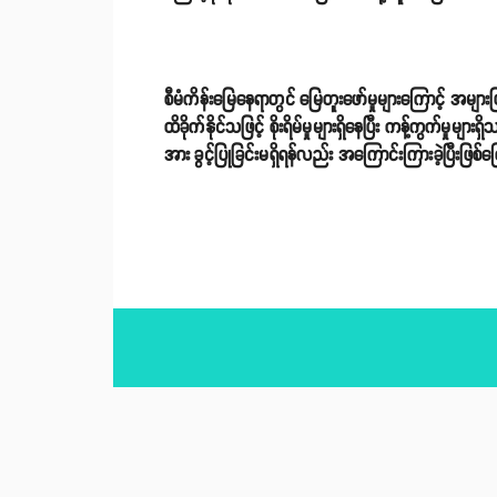
စီမံကိန်းမြေနေရာတွင် မြေတူးဖော်မှုများကြောင့် အမျ
ထိခိုက်နိုင်သဖြင့် စိုးရိမ်မှုများရှိနေပြီး ကန့်ကွက်မှုမ
အား ခွင့်ပြုခြင်းမရှိရန်လည်း အကြောင်းကြားခဲ့ပြီးဖ