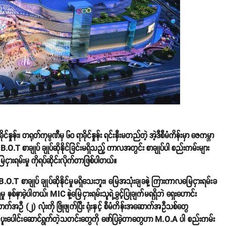
်း၊ တရုတ်ကုမ္ပဏီမှ ၆၀ ရာခိုင်နှုန်း ရင်းနှီးမတည်တဲ့ အဲ့ဒီစီမံကိန်းမှာ ဇေကမ္ဘာ
.O.T စာချုပ် ချုပ်ဆိုနိုင်ခြင်းမရှိသည့် ကာလအတွင်း စာချုပ်ပါ စည်းကမ်းများ
ငှားရမ်းမှု ကိုရပ်ဆိုင်းလိုက်တာဖြစ်ပါတယ်။
.O.T စာချုပ် ချုပ်ဆိုနိုင်မှုမရှိသေးဘူး၊ မြေအသုံးချခနဲ့ ကြားကာလမြေငှားရမ်းခ
ှု နစ်နာခဲ့ပါတယ်၊ MIC နဲ့မြေငှားရမ်းသူရဲ့ခွင့်ပြုချက်မရရှိဘဲ ရှေးဟောင်း
ဦ (၂) လုံးကို ဖြိုဖျက်ပြီး ရုံးနှင့် စီမံကိန်းအဆောက်အဦသစ်တွေ
ီနဲ့ ပူးပေါင်းဆောင်ရွက်တဲ့သတင်းတွေကို ဖော်ပြခဲ့တာတွေဟာ M.O.A ပါ စည်းကမ်း