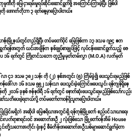
ပဏီကို မြေငှားရမ်းမှုရပ်ဆိုင်းဆောင်ရွက်ဖို့ အကြောင်းကြားခဲ့ပြီး ဖြစ်ပါ
ွေကို အောက်တိုဘာ ၃ ရက်နေ့မှာပြောပါတယ်။
ဗဟန်းမြို့နယ်တွင်တည်ရှိပြီး တပ်မတော်ပိုင် မြေဖြစ်ကာ ၁၃ ဒသမ ၇၉၄ ဧက
ရွက်ရန်အတွက် ယင်းအချိန်က နှစ်ချုပ်စာချုပ်ဖြင့် လုပ်ငန်းဆောင်ရွက်သည့် ဇေ
နဝါရီလ ၁၆ ရက်တွင် ကြိုတင်သဘော တူညီမှုမှတ်တမ်းလွှာ (M.O.A) လက်မှတ်
လာ ၄၁ ဒသမ ၃၈၂ သန်း ကို (၂) နှစ်အတွင်း (၅) ကြိမ်ခွဲ၍ ပေးသွင်းရမည်ဖြစ်
ေါ်လာ ၁၆ ဒသမ ၅၅၂ သန်းသာ ပေးသွင်းခဲ့ကြောင်း။ပေးသွင်း ရန်ကျန်ရှိနေ
ု ၂၀၁၆ ခုနှစ် ဇန်နဝါရီ ၁၆ ရက်တွင် နောက်ဆုံးပေးသွင်းရမည်ဖြစ်သော်လည်း
ုးဆော်သတိပေးခဲ့ရတယ်လို့ တပ်မတော်တာဝန်ရှိသူကပြောပါတယ်။
ခွင့်ပြုခြင်းမရှိဘဲ အဆိုပါ မြေဧရိယာအတွင်းရှိ ရန်ကုန်မြို့တော် စည်ပင်သာယာရေး
ောင်းလက်ရာစာရင်းဝင် အဆောက်အဦ ၂ လုံးဖြစ်သော မြို့တော်ဝန်အိမ် House
ာ ၎င်းတို့သဘောအတိုင်း ရုံးနှင့် စီမံကိန်းအဆောက်အဦသစ်များဆောင်ရွက်ခဲ့တာ
။