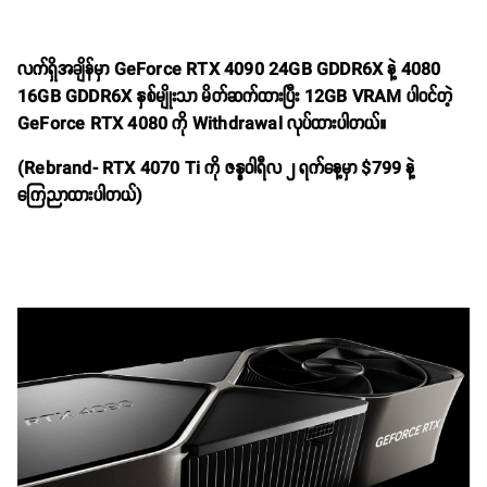
လက်ရှိအချိန်မှာ GeForce RTX 4090 24GB GDDR6X နဲ့ 4080
16GB GDDR6X နှစ်မျိုးသာ မိတ်ဆက်ထားပြီး 12GB VRAM ပါဝင်တဲ့
GeForce RTX 4080 ကို Withdrawal လုပ်ထားပါတယ်။
(Rebrand- RTX 4070 Ti ကို ဇန္နဝါရီလ ၂ ရက်နေ့မှာ $799 နဲ့
ကြေညာထားပါတယ်)