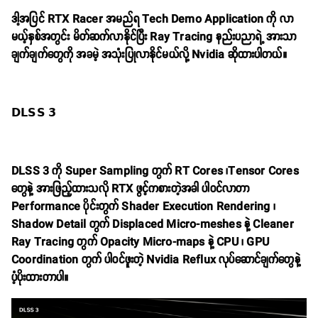
ဒါ့အပြင် RTX Racer အမည်ရ Tech Demo Application ကို လာ
မယ့်နှစ်အတွင်း မိတ်ဆက်လာနိုင်ပြီး Ray Tracing နည်းပညာရဲ့ အားသာ
ချက်ချက်တွေကို အခမဲ့ အသုံးပြုလာနိုင်မယ်လို့ Nvidia ဆိုထားပါတယ်။
𝗗𝗟𝗦𝗦 𝟯
DLSS 3 ကို Super Sampling တွက် RT Cores ၊Tensor Cores
တွေနဲ့ အားဖြည့်ထားသလို RTX ဖွင့်ကစားတဲ့အခါ ပါဝင်လာတာ
Performance ပိုင်းတွက် Shader Execution Rendering ၊
Shadow Detail တွက် Displaced Micro-meshes နဲ့ Cleaner
Ray Tracing တွက် Opacity Micro-maps နဲ့ CPU ၊ GPU
Coordination တွက် ပါဝင်ဖူးတဲ့ Nvidia Reflux လုပ်ဆောင်ချက်တွေနဲ့
ပံ့ပိုးထားတာပါ။