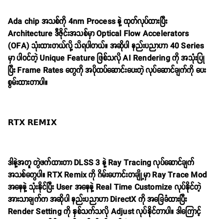
Ada chip အသစ်ကို 4nm Process နဲ့ ထုတ်လုပ်ထားပြီး
Architecture ဒီဇိုင်းအသစ်မှာ Optical Flow Accelerators
(OFA) သုံးထားတယ်လို့ သိရပါတယ်။ အဆိုပါ နည်းပညာဟာ 40 Series
မှာ ပါဝင်တဲ့ Unique Feature ဖြစ်သလို AI Rendering ကို အသုံးပြု
ပြီး Frame Rates တွေကို အပိုထပ်ဆောင်းပေးတဲ့ လုပ်ဆောင်ချက်ကို ပေး
စွမ်းထားတာပါ။
𝗥𝗧𝗫 𝗥𝗘𝗠𝗜𝗫
ဒါနဲ့အတူ တွဲဖက်ထားတာ DLSS 3 နဲ့ Ray Tracing လုပ်ဆောင်ချက်
အသစ်တွေပါ။ RTX Remix ကို ဂိမ်းဟောင်းတချို့မှာ Ray Trace Mod
အနေနဲ့ သုံးနိုင်ပြီး User အနေနဲ့ Real Time Customize လုပ်နိုင်တဲ့
အားသာချက်က အဆိုပါ နည်းပညာဟာ DirectX ကို အခြေခံထားပြီး
Render Setting ကို နှစ်သက်သလို Adjust လုပ်နိုင်တာပါ။ ဒါကြောင့်