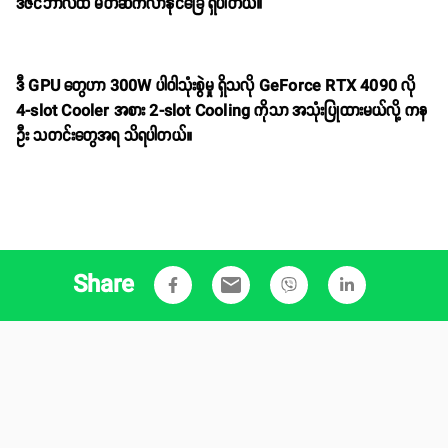
ဒီဇင်ဘာလထဲ မိတ်ဆက်လာနိုင်ခြေ ရှိပါတယ်။
ဒီ GPU တွေဟာ 300W ပါဝါသုံးစွဲမှု ရှိသလို GeForce RTX 4090 လို
4-slot Cooler အစား 2-slot Cooling ကိုသာ အသုံးပြုထားမယ်လို့ ကန
ဦး သတင်းတွေအရ သိရပါတယ်။
Share
email