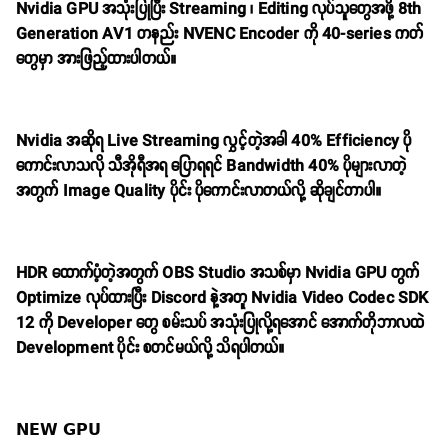
Nvidia GPU အသုံးပြုပြီး Streaming ၊ Editing လုပ်သူတွေအဖို့ 8th
Generation AV1 တနည်း NVENC Encoder ကို 40-series ကတ်
တွေမှာ အားဖြည့်ထားပါတယ်။
Nvidia အဆိုရ Live Streaming လွှင့်တဲ့အခါ 40% Efficiency ပို
ကောင်းလာသလို သီအိုရီအရ ပြောရရင် Bandwidth 40% ပိုများလာတဲ့
အတွက် Image Quality ပိုင်း ပိုကောင်းလာတယ်လို့ ဆိုချင်တာပါ။
HDR ထောက်ပံ့တဲ့အတွက် OBS Studio အသစ်မှာ Nvidia GPU တွက်
Optimize လုပ်ထားပြီး Discord နဲ့အတူ Nvidia Video Codec SDK
12 ကို Developer တွေ စမ်းသပ် အသုံးပြုလို့ရအောင် အောက်တိုဘာလထဲ
Development ပိုင်း စတင်မယ်လို့ သိရပါတယ်။
𝗡𝗘𝗪 𝗚𝗣𝗨