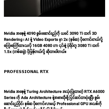
Nvidia အနေနဲ့ 4090 စွမ်းဆောင်ရည်ကို ယခင် 3090 Ti ထက် 3D
Rendering ၊ AI နဲ့ Video Exports မှာ 2x (နှစ်ဆ) ပိုကောင်းတယ်လို့
ကြွေးကြော်ထားသလို 16GB 4080 ဟာ ၎င်းနဲ့ ပုံရိပ်တူ 3080 Ti ထက်
1.5x (တစ်ဆခွဲ) ပိုမြန်တယ်လို့ ဆိုထားပါတယ်။
𝗣𝗥𝗢𝗙𝗘𝗦𝗦𝗜𝗢𝗡𝗔𝗟 𝗥𝗧𝗫
Nvidia အနေနဲ့ Turing Architecture အသုံးပြုထားတဲ့ RTX A6000
Series ကို Ada Architecture နဲ့အစားထိုးဖို့ ပြင်ဆင်ထားပုံရပြီး စွမ်း
ဆောင်ရည်ပိုင်း နှစ်ဆ ပိုကောင်းလာမယ့် Professional GPU အသစ်ကို