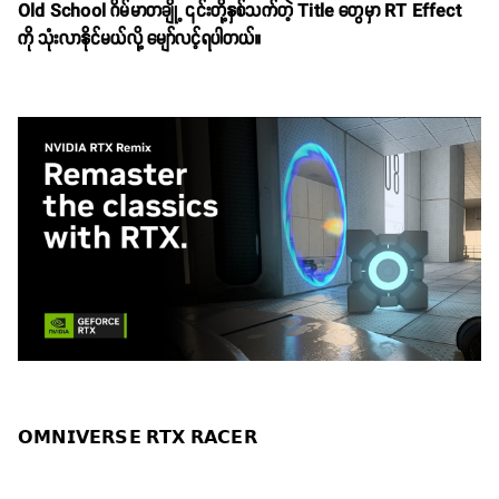
Old School ဂိမ်မာတချို့ ၎င်းတို့နှစ်သက်တဲ့ Title တွေမှာ RT Effect
ကို သုံးလာနိုင်မယ်လို့ မျော်လင့်ရပါတယ်။
𝗢𝗠𝗡𝗜𝗩𝗘𝗥𝗦𝗘 𝗥𝗧𝗫 𝗥𝗔𝗖𝗘𝗥