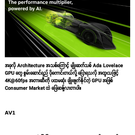
အခုလို Architecture အသစ်ကြောင့် မျိုးဆက်သစ် Ada Lovelace
GPU တွေ စွမ်းဆောင်ရည် ပိုကောင်းတယ်လို့ ပြောရသလို အထူးသဖြင့်
4K@60fps အတားဆီးကို ပထမဆုံး ချိုးဖျက်နိုင်တဲ့ GPU အဖြစ်
Consumer Market ထဲ ခြေဆန့်လာတာပါ။
𝗔𝗩𝟭