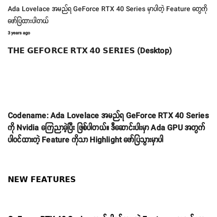
Ada Lovelace အမည်ရ GeForce RTX 40 Series မှာပါတဲ့ Feature တွေကို
ဖော်ပြထားပါတယ်
3 years ago
𝗧𝗛𝗘 𝗚𝗘𝗙𝗢𝗥𝗖𝗘 𝗥𝗧𝗫 𝟰𝟬 𝗦𝗘𝗥𝗜𝗘𝗦 (Desktop)
Codename: Ada Lovelace အမည်ရ GeForce RTX 40 Series
ကို Nvidia ကြေညာခဲ့ပြီး ဖြစ်ပါတယ်။ ဒီဆောင်းပါးမှာ Ada GPU အတွက်
ပါဝင်ထားတဲ့ Feature ကိုသာ Highlight ဖော်ပြသွားမှာပါ
𝗡𝗘𝗪 𝗙𝗘𝗔𝗧𝗨𝗥𝗘𝗦