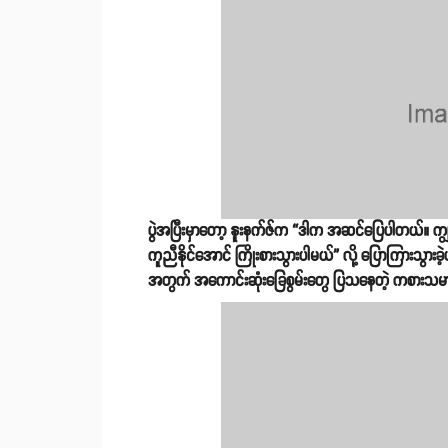
ပွဲအပြီးမှာတော့ နူးနက်ဇ်က “ဒါက အဆင်ပြေပါတယ်။ ကျွန်
ကူညီနိုင်အောင် ကြိုးစားသွားပါမယ်” လို့ ပြောကြားသွားခဲ့ပ
အတွက် အကောင်းဆုံးခြေစွမ်းတွေ ပြသနေတဲ့ ကစားသမ