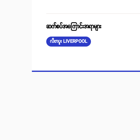
ဆက်စပ်အကြောင်းအရာများ
လီဗာပူး LIVERPOOL