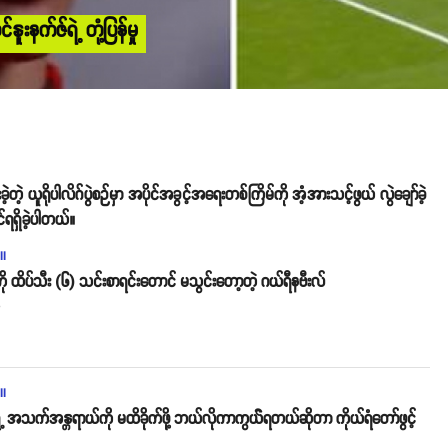
နူးနက်ဇ်ရဲ့ တုံ့ပြန်မှု
့တဲ့ ယူရိုပါလိဂ်ပွဲစဉ်မှာ အပိုင်အခွင့်အရေးတစ်ကြိမ်ကို အံ့အားသင့်ဖွယ် လွဲချော်ခဲ့
င်ရရှိခဲ့ပါတယ်။
ll
ကို ထိပ်သီး (၆) သင်းစာရင်းတောင် မသွင်းတော့တဲ့ ဂယ်ရီနဗီးလ်
o
ll
 အသက်အန္တရာယ်ကို မထိခိုက်ဖို့ ဘယ်လိုကာကွယ််ရတယ်ဆိုတာ ကိုယ်ရံတော်ဖွင့်