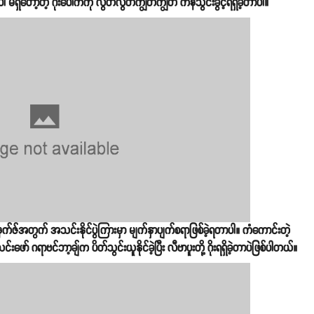
မရှိတော့တဲ့ ဂိုးပေါက်ကို လွတ်လွတ်ကျွတ်ကျွတ် ကန်သွင်းခွင့်ရရှိခဲ့တာပါ။
နူးနက်ဇ်အတွက် အသင်းနိုင်ပွဲကြားမှာ မျက်နှာပျက်စရာဖြစ်ခဲ့ရတာပါ။ ကံကောင်းတဲ့
် ဂရာဗင်ဘာ့ချ်က ပိတ်သွင်းယူနိုင်ခဲ့ပြီး လီဗာပူးတို့ ဂိုးရရှိခဲ့တာပဲဖြစ်ပါတယ်။