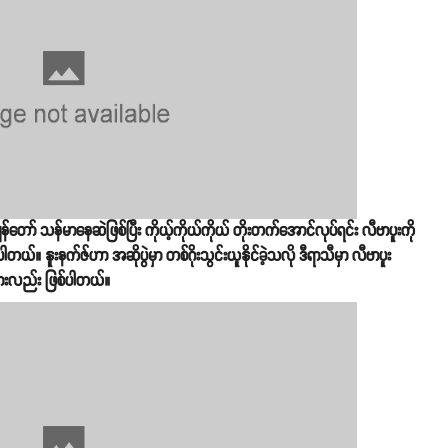
တော် သန်မာနေဆဲဖြစ်ပြီး ကိုယ့်ကိုယ်ကိုယ် တိုးတက်အောင်လုပ်ရင်း လီဗာပူးကို
ါတယ်။ နူးနက်ဇ်ဟာ အဆိုပွဲမှာ တစ်ဂိုးသွင်းယူနိုင်ခဲ့သလို ဒီရာသီမှာ လီဗာပူး
ားလည်း ဖြစ်ပါတယ်။