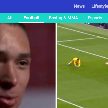
News
Lifestyl
All
Football
Boxing & MMA
Esports