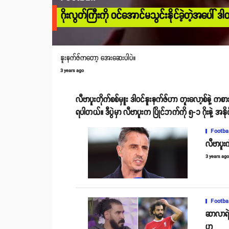
ဂိုးလွတ်ကြီးကို ဝင်အောင်မသွင်းနိုင်ခဲ့တဲ့အပေါ် ဒါဝင်
နူးနက်ဇ်ကတော့ အေးဆေးပါပဲ။
3 years ago
လီဗာပူးတိုက်စစ်မှူး ဒါဝင်နူးနက်ဇ်ဟာ တူးလော့စ်နဲ့ ကစားခဲ
ရပါတယ်။ ဒီပွဲမှာ လီဗာပူးက ပြိုင်ဘက်ကို ၅-၁ ဂိုးနဲ့ အနို
Footba
လီဗာပူး
3 years ag
Footba
ဆာလာရဲ့
ဟ