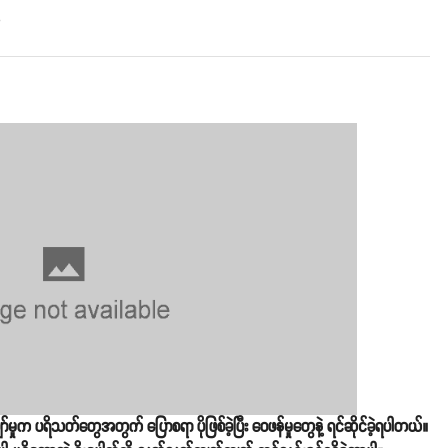
o
ချော်မှုက ပရိသတ်တွေအတွက် ပြောစရာ ပိုဖြစ်ခဲ့ပြီး ဝေဖန်မှုတွေနဲ့ ရင်ဆိုင်ခဲ့ရပါတယ်။