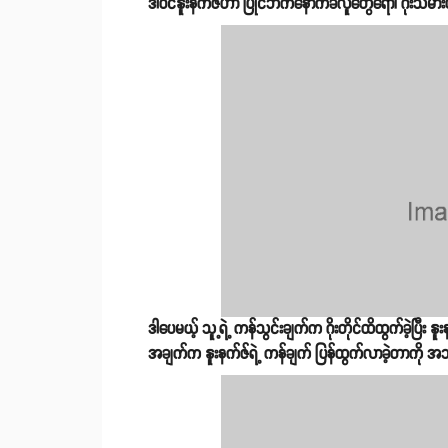
ဒါဝင်နူးနက်ဇ်ဟာ ပြိုင်ဘက်နောက်ခံလူတွေရော၊ ဂိုးသမားပါ 
ဒါပေမယ့် သူ့ရဲ့ ကန်သွင်းချက်က ဂိုးတိုင်ထိထွက်ခဲ့ပြီး 
အချက်က နူးနက်ဇ်ရဲ့ ကန်ချက် ပြန်ထွက်လာခဲ့တာကို အသင်းဖော