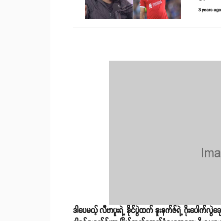
3 years ag
ဒါပေမယ့် လီဗာပူးရဲ့ နိုင်ပွဲထက် နူးနက်ဇ်ရဲ့ ဂိုးပေါက်လွဲ