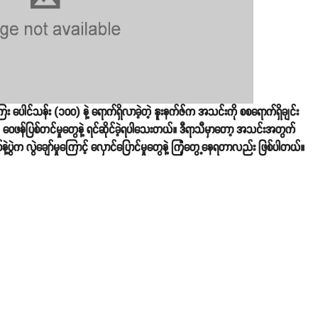
ေ့ကြေး ပေါင်သန်း (၁၀၀) နဲ့ ရောက်ရှိလာခဲ့တဲ့ နူးနက်ဇ်က အသင်းကို စစရောက်ရှိချင်း
ာင့် ဝေဖန်ပြစ်တင်မှုတွေနဲ့ ရင်ဆိုင်ခဲ့ရပါသေးတယ်။ ဒီရာသီမှာတော့ အသင်းအတွက်
နဲ့ပွဲက လွဲချော်မှုကြောင့် လှောင်ပြောင်မှုတွေနဲ့ ကြုံတွေ့နေရတာလည်း ဖြစ်ပါတယ်။