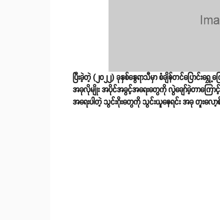
ပြီးခဲ့တဲ့ (၂၀၂၂) ခုနှစ်နွေရာသီမှာ စံချိန်တင်ပြောင်းရွှ
အခုလိုမျိုး အပိုင်အခွင့်အရေးတွေကို လွဲချော်ခဲ့တာကြေ
အရေးပါတဲ့ သွင်းဂိုးတွေကို သွင်းယူနေရင်း အခု တူးလော့စ်