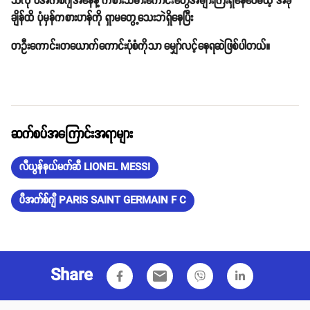
သလို ပီအက်စ်ဂျီအနေနဲ့ ကစားသမားကောင်းတွေအများကြီးရှိနေပေမယ့် အခု
ချိန်ထိ ပုံမှန်ကစားဟန်ကို ရှာမတွေ့သေးဘဲရှိနေပြီး
တဦးကောင်း၊တယောက်ကောင်းပုံစံကိုသာ မျှော်လင့်နေရဆဲဖြစ်ပါတယ်။
ဆက်စပ်အကြောင်းအရာများ
လီယွန်နယ်မက်ဆီ LIONEL MESSI
ပီအက်စ်ဂျီ PARIS SAINT GERMAIN F C
Share
email