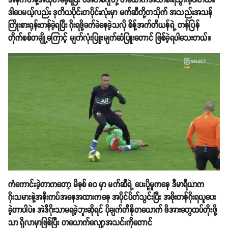
အနီကတ်နဲ့အထုတ်ခံခဲ့ရပြီး ပီအက်စ်ဂျီတို့ တယောက်အသာစီးရသွားခဲ့ပါတယ်။
ဒါပေမယ့်လည်း ဒုတိယပိုင်းတပိုင်းလုံးမှာ မက်ဆီတို့တသိုက် အသည်းအသန်
ကြိုးစားရုန်းကန်ခဲ့ရပြီး ဂိုးရဖို့ခက်ခဲနေခဲ့သလို စိန့်အက်တီယန်ရဲ့ တန်ပြန်
တိုက်စစ်တချို့ကြောင့် မျက်လုံးပြူးမျက်ဆံပြူးတောင် ဖြစ်ခဲ့ရပါသေးတယ်။
ကံကောင်းခဲ့တာကတော့ မိနစ် ၈၀ မှာ မက်ဆီရဲ့ ပေးပို့မှုကနေ ဒီမာရီယာက
ဂိုးသမားနဲ့အနီးကပ်အနေအထားကနေ အပိုင်ပိတ်သွင်းပြီး အဖိုးတန်ဂိုးရယူပေး
ခဲ့တာပါပဲ။ အဲဒီဂိုးသာမရခဲ့ဘူးဆိုရင် ပိုချက်တီနိုတယောက် ဖိအားတွေထပ်တိုးဖို့
သာ ရှိလာမှာဖြစ်ပြီး တယောက်လျော့အသင်းကိုတောင်