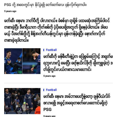
PSG တို့ အဝေးကွင်းမှာ နိုင်ပွဲရဖို့ တော်တော်လေး ရုန်းလိုက်ရတာပါ။
5 years ago
မက်ဆီ၊ နေမာ၊ ဘတ်ပီတို့ ပါလာတယ်။ ခံစစ်မှာ ရာမို့စ် ပထမဆုံးအကြိမ်ပါဝင်
ကစားခဲ့ပြီး ဒီမာရီယာက တိုက်စစ်ကို ပံ့ပိုးပေးဖို့အတွက် ရှိနေခဲ့ပါတယ်။ ဒါပေ
မယ့် ပီအက်စ်ဂျီတို့ စိန့်အက်တီယန်ကွင်းမှာ ရုန်းကန်ခဲ့ရပြီး နောက်ကလိုက်
ကစားခဲ့ရပါတယ်။
Football
မက်ဆီကို မန်စီးတီးနဲ့ပွဲက ခြေစွမ်းကြောင့် အရှက်မ
ရဘူးလားလို့ မေးပြီး ရော်နယ််လ်ဒိုကို ချီးကျူးခဲ့တဲ့ ဒ
တ်ချ်ကွင်းလယ်ကစားသမားဟောင်း
5 years ago
Football
မက်ဆီ၊ နေမာ၊ အမ်ဘာပေတို့နဲ့တော့ ချန်ပီယံလိဂ်
ဖလားရဖို့ အခွင့်အရေးတစက်လေးတောင်မရှိတဲ့
PSG
5 years ago