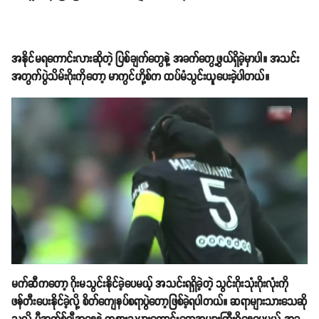
အနိုင်မရကောင်းလားဆိုတဲ့ ပြစ်ချက်တွေနဲ့ အခက်တွေ့ဖွယ်ရှိခဲ့မှာပါ။ အသင်း
အတွက်ပွဲသိမ်းဂိုးကိုတော့ မာကွင်ဟို့စ်က ထပ်မံသွင်းယူပေးခဲ့ပါတယ်။
မက်ဆီကတော့ ဂိုးမသွင်းနိုင်ခဲ့ပေမယ့် အသင်းရရှိခဲ့တဲ့ သွင်းဂိုးသုံးဂိုးလုံးကို
ဖန်တီးပေးနိုင်ခဲ့လို့ စိတ်ကျေနပ်စရာပွဲတော့ဖြစ်ခဲ့ရပါတယ်။ ဆရာများသားသေဆို