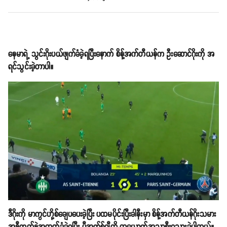
နေမာရဲ့ သွင်းဂိုးပယ်ဖျက်ခံခဲ့ရပြီးနောက် စိန့်အက်တီယန်က ဦးဆောင်ဂိုးကို အ
ရင်သွင်းခဲ့တာပါ။
ဒီဂိုးကို မာကွင်ဟို့စ်ချေပပေးခဲ့ပြီး ပထမပိုင်းပြီးခါနီးမှာ စိန့်အက်တီယန်ဂိုးသမား