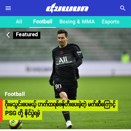
search
All
Football
Boxing & MMA
Esports
Featured
arrow_back_ios
Football
ဂိုးမသွင်းပေမယ့် ဟက်ထရစ်ဖန်တီးပေးခဲ့တဲ့ မက်ဆီကြောင့်
PSG တို့ နိုင်ပွဲရခဲ့