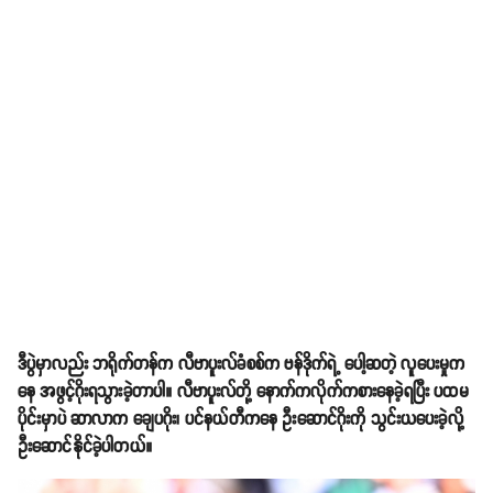
ဒီပွဲမှာလည်း ဘရိုက်တန်က လီဗာပူးလ်ခံစစ်က ဗန်ဒိုက်ရဲ့ ပေါ့ဆတဲ့ လူပေးမှုက
နေ အဖွင့်ဂိုးရသွားခဲ့တာပါ။ လီဗာပူးလ်တို့ နောက်ကလိုက်ကစားနေခဲ့ရပြီး ပထမ
ပိုင်းမှာပဲ ဆာလာက ချေပဂိုး၊ ပင်နယ်တီကနေ ဦးဆောင်ဂိုးကို သွင်းယပေးခဲ့လို့
ဦးဆောင်နိုင်ခဲ့ပါတယ်။