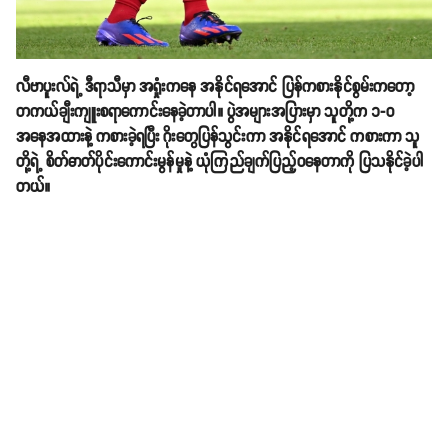
လီဗာပူးလ်ရဲ့ ဒီရာသီမှာ အရှုံးကနေ အနိုင်ရအောင် ပြန်ကစားနိုင်စွမ်းကတော့
တကယ်ချီးကျူးစရာကောင်းနေခဲ့တာပါ။ ပွဲအများအပြားမှာ သူတို့က ၁-၀
အနေအထားနဲ့ ကစားခဲ့ရပြီး ဂိုးတွေပြန်သွင်းကာ အနိုင်ရအောင် ကစားကာ သူ
တို့ရဲ့ စိတ်ဓာတ်ပိုင်းကောင်းမွန်မှုနဲ့ ယုံကြည်ချက်ပြည့်၀နေတာကို ပြသနိုင်ခဲ့ပါ
တယ်။