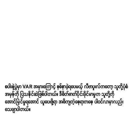
စပါးနဲ့ပွဲမှာ VAR အမှားကြောင့် နစ်နာခဲ့ရပေမယ့် လီဗာပူးလ်ကတော့ သူတို့ပုံစံ
အမှန်ကို ပြသနိုင်ဆဲဖြစ်ပါတယ်။ ဒီစိတ်ဓာတ်ပိုင်းခိုင်မာမှုက သူတို့ကို
အောင်မြင်မှုရအောင် ယူပေးဖို့ရာ အဓိကျတဲ့နေရာကနေ ပါဝင်လာမှာလည်း
သေချာပါတယ်။