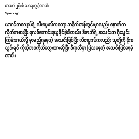
တဖက် ၂ဂိုးစီ သရေကျခဲ့တာပါ။
3 years ago
ယာဂင်ကလော့ပ်ရဲ့ လီဗာပူးလ်ကတော့ ဘရိုက်တန်ကွင်းမှာလည်း နောက်က
လိုက်ကစားပြီး ရလဒ်ကောင်းရယူနိုင်ခဲ့ပါတယ်။ ဒီဇာဘီရဲ့ အသင်းက ဂိုးသွင်း
ကြမ်းတယ်လို့် နာမည်ရနေတဲ့ အသင်းဖြစ်ပြီး လီဗာပူးလ်ကလည်း သူတို့ကို ဂိုးစ
သွင်းရင် ကိုယ့်ဘ၀ကိုယ်တွေးထားဆိုပြီး ဒီရာသီမှာ ပြသနေတဲ့ အသင်းဖြစ်နေခဲ့
တာပါ။