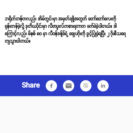
ဘရိုက်တန်ကလည်း အိမ်ကွင်းမှာ အမှတ်ရဖို့အတွက် တော်တော်လေးကို
ရုန်းကန်ခဲ့လို့ ဒုတိယပိုင်းမှာ လီဗာပူးလ်ကစားရတာက ခက်ခဲခဲ့ပါတယ်။ ဒါ
ကြောင့်လည်း မိနစ် ၈၀ မှာ လီဝန်ဒန့်ခ်ရဲ့ ချေပဂိုးကို ခွင့်ပြုခဲ့ရပြီး ၂ ဂိုးစီသရေ
ကျသွားပါတယ်။
Share
email