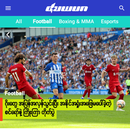
search
All
Football
Boxing & MMA
Esports
arrow_back_ios
Football
ဂိုးတွေ အပြန်အလှန်သွင်းပြီး အနိုင်အရှုံးအဖြေမပေါ်ခဲ့တဲ့
စင်ရော်နဲ့ ကြိုးကြာ တိုက်ပွဲ