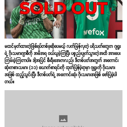
မထင်မှတ်ထားတဲ့ဖြစ်ရပ်တစ်ခုဆိုပေမယ့် လက်မြန်လှတဲ့ ပရိသတ်တွေက ဂျရူး
ရဲ့ ဂိုးသမားဂျာစီကို အမိအရ ဝယ်ယူခဲ့ကြပြီး ပစ္စည်းပျက်သွားတဲ့အထိ အားပေး
ကြမ်းခဲ့ကြတာပါ။ ဒါ့အပြင် စီးရီးအေကလည်း ဒီတစ်ပတ်အတွက် အကောင်း
ဆုံးကစားသမား (၁၁)​ ယောက်စာရင်းကို ထုတ်ပြန်ခဲ့ရာမှာ ဂျရူးကို ဂိုးသမား
အဖြစ် ထည့်သွင်းပြီး ဒီတစ်ပတ်ရဲ့ အကောင်းဆုံး ဂိုးသမားအဖြစ် ဖော်ပြခဲ့ပါ
တယ်။