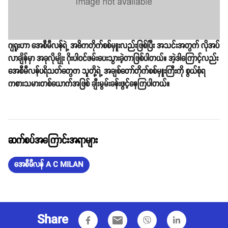
ဂျရူးဟာ အေစီမီလန်ရဲ့ အဓိကတိုက်စစ်မှူးလည်းဖြစ်ပြီး အသင်းအတွက် လိုအပ်
လာချိန်မှာ အခုလိုမျိုး ဂိုးပါဝင်ဖမ်းပေးသွားခဲ့တာဖြစ်ပါတယ်။ အဲ့ဒါကြောင့်လည်း
အေစီမီလန်ပရိသတ်တွေက သူတို့ရဲ့ အချစ်တော်တိုက်စစ်မှူးကြီးကို စွယ်စုံရ
ကစားသမားတစ်ယောက်အဖြစ် ချီးမွမ်းခန်းဖွင့်နေကြပါတယ်။
ဆက်စပ်အကြောင်းအရာများ
အေစီမီလန် A C MILAN
Share
email