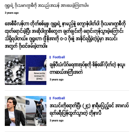
ဂျရူးရဲ့ ဂိုးသမားဂျာစီကို အသည်းအသန် အားပေးခဲ့ကြတာပါ။
3 years ago
အေစီမီလန်ဟာ တိုက်စစ်မှူး ဂျရူးရဲ့ နာမည်နဲ့ ကျောနံပါတ်ပါ ဂိုးသမားဂျာစီကို
ထုတ်ရောင်းခဲ့ပြီး အဆိုပါဂျာစီတွေက ချက်ချင်းကို ရောင်းကုန်သွားခဲ့ကြောင်း
သိရှိရပါတယ်။ ဂျရူးဟာ ဂျီနိုအာကို ၀-၁ ဂိုးနဲ့ အနိုင်ရရှိခဲ့တဲ့ပွဲမှာ အသင်း
အတွက် ဂိုးဝင်ဖမ်းခဲ့တာပါ။
Football
ချန်ပီယံလိဂ်မရဏအုပ်စုကို စိန်ခေါ်လိုက်တဲ့ နယူး
ကာဆယ်အကြီးအကဲ
3 years ago
Football
အသင်းကိုရောက်ပြီး (၂၄) နာရီမပြည့်ခင် အားလပ်
ရက်ခရီးပြန်ထွက်သွားတဲ့ တိုနာလီ
3 years ago