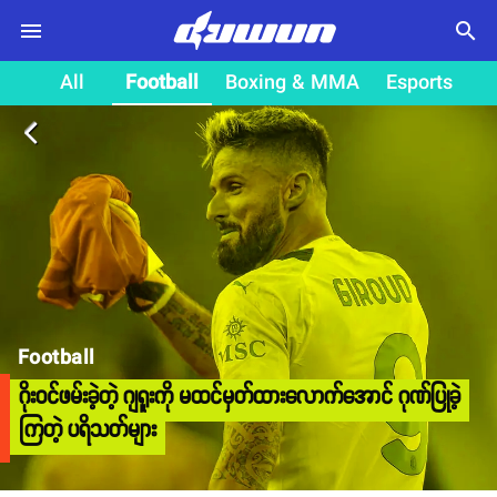
search
All
Football
Boxing & MMA
Esports
arrow_back_ios
Football
ဂိုးဝင်ဖမ်းခဲ့တဲ့ ဂျရူးကို မထင်မှတ်ထားလောက်အောင် ဂုဏ်ပြုခဲ့
ကြတဲ့ ပရိသတ်များ