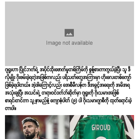
ဂျရူးဟာ ပြိုင်ဘက်ရဲ့ အပိုင်ထိုးဖောက်မှုတစ်ကြိမ်ကို စွန့်စားကာကွယ်ခဲ့ပြီး သူ ဒီ
လိုမျိုး ဂိုးဖမ်းခဲ့ရတဲ့အဖြစ်ကလည်း ပရိသတ်တွေအကြားမှာ ဟိုးလေးတစ်ကျော်
ဖြစ်ခဲ့ရပါတယ်။ အဲ့ဒါကြောင့်လည်း အေစီမီလန်က ဒီအခွင့်အရေးကို အမိအရ
အသုံးချပြီး အသင်းရဲ့ တရားဝင်ဝက်ဘ်ဆိုက်မှာ ဂျရူးကို ဂိုးသမားအဖြစ်
စာရင်းတင်ကာ သူ့နာမည်နဲ့ ကျောနံပါတ် (၉) ပါ ဂိုးသမားဂျာစီကို ထုတ်ရောင်းခဲ့
တာပါ။