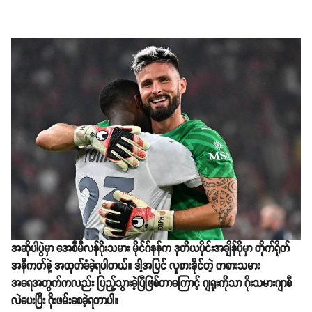
အဆိုပါပွဲမှာ အေစီမီလန်ဂိုးသမား မိုင်ဂ်နန်က ဒုတိယပိုင်းအချိန်ပိုမှာ တိုက်ရိုက်
အနီကတ်နဲ့ အထုတ်ခံခဲ့ရပါတယ်။ ဒါ့အပြင် လူစားနိုင်တဲ့ ကစားသမား
အရေအတွက်ကလည်း ပြည့်သွားခဲ့ပြီဖြစ်တာကြောင့် ဂျရူးကိုသာ ဂိုးသမားဂျာစီ
လဲပေးပြီး ဂိုးဖမ်းစေခဲ့ရတာပါ။