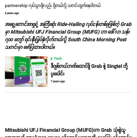
partnership လုပ်သွားဖို့လည်း ရှိတယ်လို့ သတင်းထွက်နေပါတယ်
6 years ago
အရှေ့တောင်အာရှရဲ့ အကြီးဆုံး Ride-Hailing လုပ်ငန်းတစ်ခုဖြစ်တဲ့ Grab
မှာ Mitsubishi UFJ Financial Group (MUFG) ဟာ ဒေါ်လာ သန်း
၇၀၀ ကျော် ရင်းနှီးမြှပ်နှံလိုက်တယ်လို့ South China Morning Post
သတင်းမှာ ဖော်ပြထားပါတယ်။
Tech
ဒီဂျစ်တယ်ဘဏ်ထောင်ဖို့ Grab နဲ့ Singtel တို့
ပူးပေါင်း
7 years ago
Mitsubishi UFJ Financial Group (MUFG)ဟာ Grab သုံးစွဲသူ