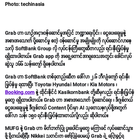
Photo: techinasia
Grab ဟာ ယာဉ်အငှားဝန်ဆောင်မှုအပြင် ဘဏ္ဍာရေးပိုင်း ၊ ငွေပေးချေမှုနဲ့
အစားအသောက် ပို့ဆောင်မှု စတဲ့ ဝန်ဆောင်မှု အမျိုးမျိုးကို လုပ်ဆောင်လာနေ
သလို SoftBank Group လို လုပ်ငန်းကြီးတွေဆီကလည်း ရင်းနှီးမြှပ်နှံမှု
ရရှိထားပါတယ်။ Grab app ကို အရှေ့တောင်အာရှဒေသအတွင်း ဒေါင်းလုပ်
ဆွဲသူ ၁၆၆ သန်းကျော် ရှိနေပါတယ်။
Grab ဟာ SoftBank တစ်ခုတည်းဆီက ဒေါ်လာ ၂.၆ ဘီလျံကျော် ရင်းနှီး
မြှပ်နှံမှု ရထားပြီး Toyota၊ Hyundai Motor ၊ Kia Motors ၊
Booking.com
နဲ့ ထိုင်းနိုင်ငံ Kasikornbank တို့ဆီမှလည်း ရင်းနှီးမြှပ်နှံ
မှုတွေ ရရှိထားပါတယ်။ Grab ဟာ အစားအသောက် ပို့ဆောင်ရေး ၊ ဒီဂျစ်တယ်
ငွေပေးချေမှုနဲ့ ဒီဂျစ်တယ် Content ပိုင်းမှာ AI သုတေသနလုပ်ဖို့အတွက်
ဒေါ်လာ သန်း ၁၅၀ ရင်းနှီးမြှပ်နှံထားတယ်လို့လည်း ဆိုပါတယ်။
MUFG နဲ့ Grab ဟာ မိတ်ဘက်ပြု ပူးပေါင်းမှုတွေ မကြာခင် လုပ်ဆောင်သွား
ဖို့ ရှိတယ်ဆိုပြီး Nikkei သတင်းက ဖော်ပြခဲ့ပေမယ့် Grab ရဲ့ ပြောခွင့်ရ