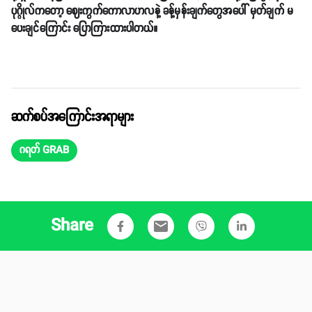
ပုဂ္ဂိုလ်ကတော့ ဈေးကွက်ကောလာဟလနဲ့ ခန့်မှန်းချက်တွေအပေါ် မှတ်ချက် မ
ပေးချင်ကြောင်း ပြောကြားထားပါတယ်။
ဆက်စပ်အကြောင်းအရာများ
ဂရတ် GRAB
Share
email