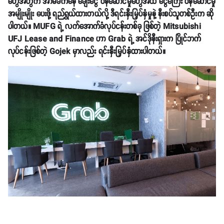
တွေအတွက် အာမခံကနေ ချေးငွေ ဝန်ဆောင်မှုတွေအထိ ငွေကြေး ဝန်ဆောင်မှု
အမျိုးမျိုး ပေးဖို့ ရည်ရွယ်ထားတယ်လို့ ဒီရင်းနှီးမြှပ်နှံမှုနဲ့ နီးစပ်သူတစ်ဦးက ဆို
ပါတယ်။ MUFG ရဲ့ လက်အောက်ခံလုပ်ငန်းတစ်ခု ဖြစ်တဲ့ Mitsubishi
UFJ Lease and Finance ဟာ Grab ရဲ့ အင်ဒိုနီးရှားက ပြိုင်ဘက်
လုပ်ငန်းဖြစ်တဲ့ Gojek မှာလည်း ရင်းနှီးမြှပ်နှံထားပါတယ်။