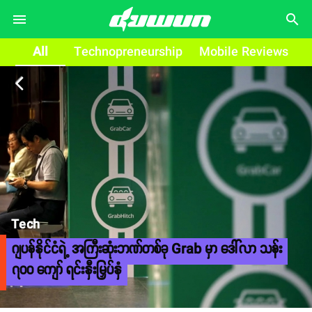
search
All
Technopreneurship
Mobile Reviews
arrow_back_ios
Tech
ဂျပန်နိုင်ငံရဲ့ အကြီးဆုံးဘဏ်တစ်ခု Grab မှာ ဒေါ်လာ သန်း
၇၀၀ ကျော် ရင်းနှီးမြှပ်နှံ