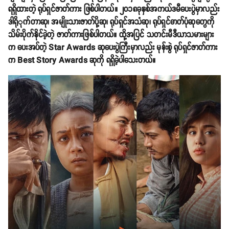
ရရှိထားတဲ့ ရုပ်ရှင်ဇာတ်ကား ဖြစ်ပါတယ်။ ၂၀၁၈ခုနှစ်အကယ်ဒမီပေးပွဲမှာလည်း
ဒါရိုုက်တာဆု၊ အမျိုးသားဇာတ်ပို့ဆု၊ ရုပ်ရှင်အသံဆု၊ ရုပ်ရှင်ဓာတ်ပုံဆုတွေကို
သိမ်းပိုက်နိုင်ခဲ့တဲ့ ဇာတ်ကားဖြစ်ပါတယ်။ ထို့အပြင် သတင်းမီဒီယာသမားများ
က ပေးအပ်တဲ့ Star Awards ဆုပေးပွဲကြီးမှာလည်း မုန်းစွဲ ရုပ်ရှင်ဇာတ်ကား
က Best Story Awards ဆုကို ရရှိခဲ့ပါသေးတယ်။