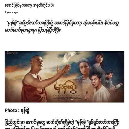
အောင်မြင်မှုကတော့ အခုထိတိုင်ပါပဲ။
7 years ago
“မုန်းစွဲ” ရုပ်ရှင်ဇာတ်ကားကြီးရဲ့ အောင်မြင်မှုတော့ အံ့မခန်းပါပဲ။ နိုင်ငံတွေ
တော်တော်များများမှာ ပြသခဲ့ပြီးပါပြီ။
Photo : မုန်းစွဲ
ပြည်တွင်းမှာ အောင်မှုတွေ ဆက်တိုက်ရရှိခဲ့တဲ့ “မုန်းစွဲ “ရုပ်ရှင်ဇာတ်ကားကြီး