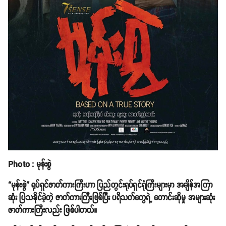
Photo : မုန်းစွဲ
“မုန်းစွဲ” ရုပ်ရှင်ဇာတ်ကားကြီးဟာ ပြည်တွင်းရုပ်ရှင်ရုံကြီးများမှာ အချိန်အကြာ
ဆုံး ပြသနိုင်ခဲ့တဲ့ ဇာတ်ကားကြီးဖြစ်ပြီး ပရိသတ်တွေရဲ့ တောင်းဆိုမှု အများဆုံး
ဇာတ်ကားကြီးလည်း ဖြစ်ပါတယ်။