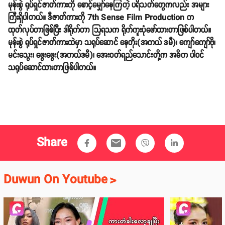
မုန်းစွဲ ရုပ်ရှင်ဇာတ်ကားကို စောင့်မျှော်နေကြတဲ့ ပရိသတ်တွေကလည်း အများ
ကြီးရှိပါတယ်။ ဒီဇာတ်ကားကို 7th Sense Film Production က
ထုတ်လုပ်တာဖြစ်ပြီး ဒါရိုက်တာ သြရသက ရိုက်ကူးပုံဖော်ထားတာဖြစ်ပါတယ်။
မုန်းစွဲ ရုပ်ရှင်ဇာတ်ကားထဲမှာ သရုပ်ဆောင် နေတိုး(အကယ် ဒမီ)၊ ကျော်ကျော်ဗို၊
မင်းသွေး၊ ဖွေးဖွေး(အကယ်ဒမီ)၊ အေးဝတ်ရည်သောင်းတို့က အဓိက ပါဝင်
သရုပ်ဆောင်ထားတာဖြစ်ပါတယ်။
Share
email
Duwun On Youtube
>