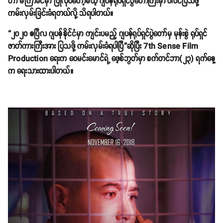
ဟာ မကြာခင်မှာ ပြုလုပ်တော့မယ့် ဂျပန်ရုပ်ရှင်ပွဲတော်ကြီးမှာ ပါဝင်ပြသဖို့
ကမ်းလှမ်းခြင်းခံရတယ်လို့ သိရပါတယ်။
“၂၀၂၀ ဧပြီလ ဂျပန်နိုင်ငံမှာ ကျင်းပမည့် ဂျပန်ရုပ်ရှင်ပွဲတော်မှ မုန်းစွဲ ရုပ်ရှင်
ဇာတ်ကားကြီးအား ပြသဖို့ ကမ်းလှမ်းခံရပါပြီ”ဆိုပြီး 7th Sense Film
Production ရေးက ဝေမင်းမောင်ရဲ့ ဖေ့စ်ဘွတ်မှာ စက်တင်ဘာ(၂၃) ရက်နေ့
က ရေးသားထားပါတယ်။