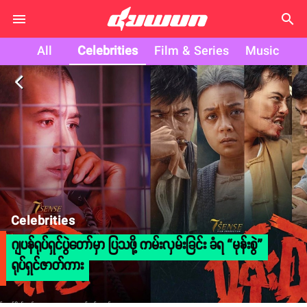
search
All
Celebrities
Film & Series
Music
arrow_back_ios
Celebrities
ဂျပန်ရုပ်ရှင်ပွဲတော်မှာ ပြသဖို့ ကမ်းလှမ်းခြင်း ခံရ “မုန်းစွဲ”
ရုပ်ရှင်ဇာတ်ကား