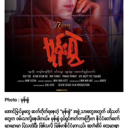
Photo : မုန်းစွဲ
အောင်မြင်မှုတွေ ဆက်တိုက်ရနေတဲ့ “မုန်းစွဲ” အဖွဲ့သားတွေအတွက် ပရိသတ်
တွေက ဝမ်းသာလို့နေပါတယ်။ မုန်းစွဲ ရုပ်ရှင်ဇာတ်ကားကြီးက နိုင်ငံတော်တော်
များများမှာ ပြသထဲပြီး ဖြစ်သလို မြန်မာနိုင်ငံမှာလည်း ဆုတံဆိပ် တွေများစွာ