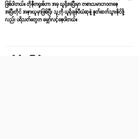
ဖြစ်ပါတယ်။ တိုနီကရူးစ်ဟာ အခု ယူရိုအပြီးမှာ ကစားသမားဘဝကနေ
အပြီးတိုင် အနားယူမှာဖြစ်ပြီး သူ့ကို ယူရိုချန်ပီယံဆုနဲ့ နှုတ်ဆက်သွားနိုင်ဖို့
လည်း ပရိသတ်တွေက မျှော်လင့်နေပါတယ်။
ဆက်စပ်အကြောင်းအရာများ
တိုနီခရူးစ် TONI KROOS
ဂျာမနီ GERMANY
စကော့တလန် SCOTLAND
Share
email