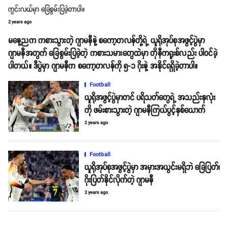
ကွင်းလယ်မှာ ခြေစွမ်းပြခဲ့တာပါ။
2 years ago
မနေ့ညက ကစားသွားတဲ့ ဂျာမနီနဲ့ စကော့တလန်တို့ရဲ့ ယူရိုအုပ်စုအဖွင့်ပွဲမှာ
ဂျာမနီအတွက် ခြေစွမ်းပြခဲ့တဲ့ ကစားသမားတွေထဲမှာ တိုနီကရူးစ်လည်း ပါဝင်ခဲ့
ပါတယ်။ ဒီပွဲမှာ ဂျာမနီက စကော့တလန်ကို ၅-၁ ဂိုးနဲ့ အနိုင်ရရှိခဲ့တာပါ။
Football
ယူရိုအဖွင့်ပွဲမှာတင် ပရိသတ်တွေရဲ့ အသည်းနှလုံး
ကို ဖမ်းစားသွားတဲ့ ဂျာမနီကြယ်ပွင့်နှစ်ယောက်
2 years ago
Football
ယူရိုအုပ်စုအဖွင့်ပွဲမှာ အမှားအယွင်းမရှိဘဲ ခြေပြတ်၊
ဂိုးပြတ်နိုင်လိုက်တဲ့ ဂျာမနီ
2 years ago