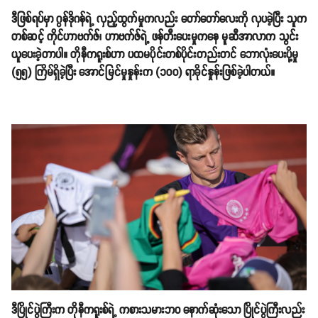
ဒီဖြစ်ရပ်မှာ ဂွန်ဒိုဂန်ရဲ့ လှည့်ထွက်မှုကလည်း တော်တော်လေးကို လှပခဲ့ပြီး သူက
တစ်ဆင့် ကိုင်ဟာဗက်ဇ်၊ ဟာဗက်ဇ်ရဲ့ ဖန်တီးပေးမှုကနေ မူဆီအာလာက သွင်း
ယူပေးခဲ့တာပါ။ တိုနီကရူးစ်ဟာ ပထမပိုင်းတစ်ပိုင်းတည်းတင် ဘောလုံးပေးပို့မှု
(၅၅) ကြိမ်ရှိခဲ့ပြီး အောင်မြင်မှုနှုန်းက (၁၀၀) ရာခိုင်နှုန်းဖြစ်ခဲ့ပါတယ်။
ဒီပြိုင်ပွဲကြီးက တိုနီကရူးစ်ရဲ့ ကစားသမားဘဝ နောက်ဆုံးသော ပြိုင်ပွဲကြီးလည်း