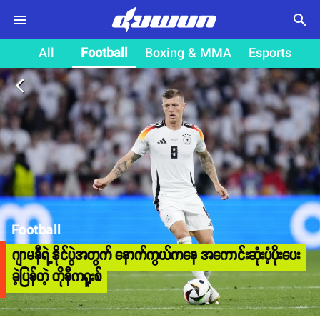
search
All
Football
Boxing & MMA
Esports
arrow_back_ios
Football
ဂျာမနီရဲ့နိုင်ပွဲအတွက် နောက်ကွယ်ကနေ အကောင်းဆုံးပံ့ပိုးပေး
ခဲ့ပြန်တဲ့ တိုနီကရူးစ်