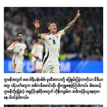
ဂျာမနီအတွက် ဖလော်ရီယန်ဝစ်ဇ်၊ မူဆီအာလာတို့ ခြေစွမ်းပြခဲ့တာကိုသာ မီဒီယာ
တွေ၊ ပရိသတ်တွေက အဓိကမီးမောင်းထိုး ချီးကျူးနေခဲ့ကြပါတယ်။ ဒါပေမယ့်
ဂျာမနီတို့ရရှိခဲ့တဲ့ အဖွင့်ဂိုးနှစ်ဂိုးအတွက် တိုနီကရူးစ်က အဓိကပံ့ပိုးသူနေရာက
နေ ပါဝင်ခဲ့ပါတယ်။