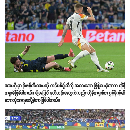
ပထမဂိုးမှာ ဂိုးဖန်တီးပေးမယ့် ကင်မစ်ချ်ဆီကို အဝေးဘော ဖြန့်ပေးခဲ့တာက တိုနီ
ကရူးစ်ဖြစ်ပါတယ်။ ဒါ့အပြင် ဒုတိယဂိုးအတွက်လည်း တိုနီကရူးစ်က ဂွန်ဒိုဂန်ဆီ
ဘောလုံးအရပေးပို့ခဲ့တာဖြစ်ပါတယ်။