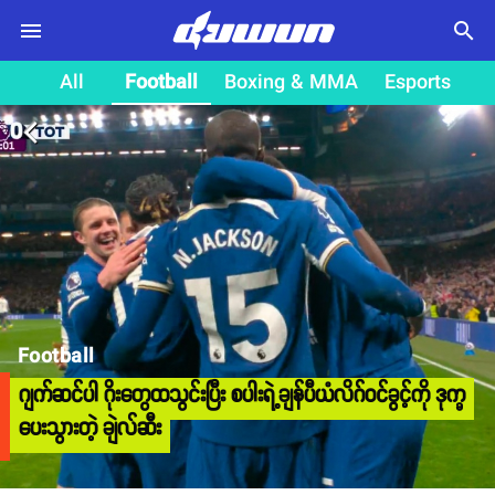
search
All
Football
Boxing & MMA
Esports
arrow_back_ios
Football
ဂျက်ဆင်ပါ ဂိုးတွေထသွင်းပြီး စပါးရဲ့ချန်ပီယံလိဂ်ဝင်ခွင့်ကို ဒုက္ခ
ပေးသွားတဲ့ ချဲလ်ဆီး