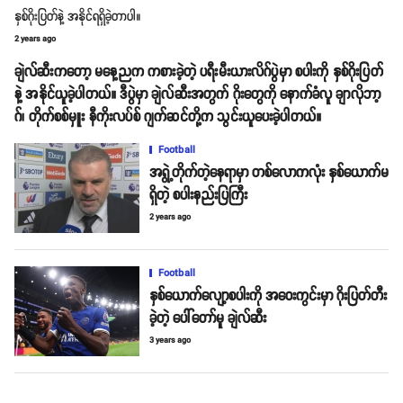
နှစ်ဂိုးပြတ်နဲ့ အနိုင်ရရှိခဲ့တာပါ။
2 years ago
ချဲလ်ဆီးကတော့ မနေ့ညက ကစားခဲ့တဲ့ ပရီးမီးယားလိဂ်ပွဲမှာ စပါးကို နှစ်ဂိုးပြတ်
နဲ့ အနိုင်ယူခဲ့ပါတယ်။ ဒီပွဲမှာ ချဲလ်ဆီးအတွက် ဂိုးတွေကို နောက်ခံလူ ချာလိုဘာ့
ဂ်၊ တိုက်စစ်မှူး နီကိုးလပ်စ် ဂျက်ဆင်တို့က သွင်းယူပေးခဲ့ပါတယ်။
Football
အရွဲ့တိုက်တဲ့နေရာမှာ တစ်လောကလုံး နှစ်ယောက်မ
ရှိတဲ့ စပါးနည်းပြကြီး
2 years ago
Football
နှစ်ယောက်လျော့စပါးကို အဝေးကွင်းမှာ ဂိုးပြတ်တီး
ခဲ့တဲ့ ပေါ်တော်မူ ချဲလ်ဆီး
3 years ago