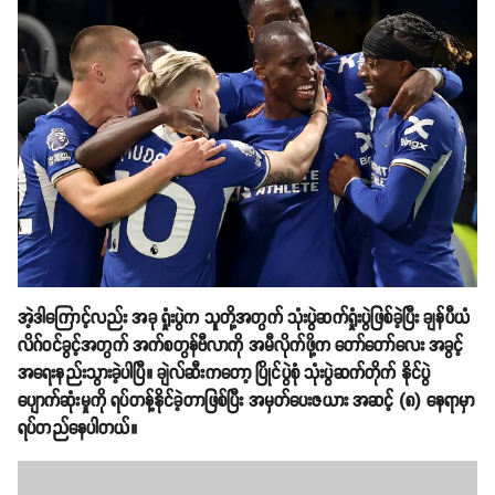
အဲ့ဒါကြောင့်လည်း အခု ရှုံးပွဲက သူတို့အတွက် သုံးပွဲဆက်ရှုံးပွဲဖြစ်ခဲ့ပြီး ချန်ပီယံ
လိဂ်ဝင်ခွင့်အတွက် အက်စတွန်ဗီလာကို အမီလိုက်ဖို့က တော်တော်လေး အခွင့်
အရေးနည်းသွားခဲ့ပါပြီ။ ချဲလ်ဆီးကတော့ ပြိုင်ပွဲစုံ သုံးပွဲဆက်တိုက် နိုင်ပွဲ
ပျောက်ဆုံးမှုကို ရပ်တန့်နိုင်ခဲ့တာဖြစ်ပြီး အမှတ်ပေးဇယား အဆင့် (၈) နေရာမှာ
ရပ်တည်နေပါတယ်။