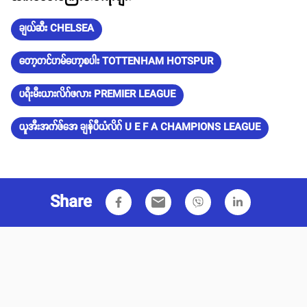
ချယ်ဆီး CHELSEA
တော့တင်ဟမ်ဟော့စပါး TOTTENHAM HOTSPUR
ပရီးမီးယားလိဂ်ဖလား PREMIER LEAGUE
ယူအီးအက်ဖ်အေ ချန်ပီယံလိဂ် U E F A CHAMPIONS LEAGUE
Share
email