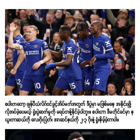
စပါးကတော့ ချန်ပီယံလိဂ်ဝင်ခွင့်အိပ်မက်အတွက် ဒီပွဲမှာ မဖြစ်မနေ အနိုင်ရဖို့
လိုအပ်ခဲ့ပေမယ့် ရှုံးပွဲဆက်မှုကို မရပ်တန့်နိုင်ခဲ့ပါဘူး။ စပါးဟာ ဒီမတိုင်ခင်မှာ န
ယူးကာဆယ်ကို လေးဂိုးပြတ်၊ အာဆင်နယ်ကို ၂-၃ ဂိုးနဲ့ ရှုံးနိမ့်ခဲ့တာပါ။