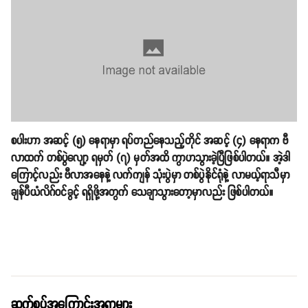
စပါးဟာ အဆင့် (၅) နေရာမှာ ရပ်တည်နေသည့်တိုင် အဆင့် (၄) နေရာက ဗီ
လာထက် တစ်ပွဲလျော့​ ရမှတ် (၇) မှတ်အထိ ကွာဟသွားခဲ့ပြီဖြစ်ပါတယ်။ အဲ့ဒါ
ကြောင့်လည်း ဗီလာအနေနဲ့ လက်ကျန် သုံးပွဲမှာ တစ်ပွဲနိုင်ရုံနဲ့ လာမယ့်ရာသီမှာ
ချန်ပီယံလိဂ်ဝင်ခွင့် ရရှိဖို့အတွက် သေချာသွားတော့မှာလည်း ဖြစ်ပါတယ်။
ဆက်စပ်အကြောင်းအရာများ