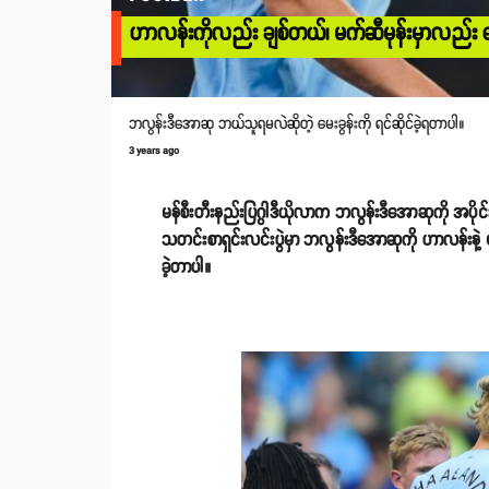
ဟာလန်းကိုလည်း ချစ်တယ်၊ မက်ဆီမုန်းမှာလည်း ကြေ
ဘလွန်းဒီအောဆု ဘယ်သူရမလဲဆိုတဲ့ မေးခွန်းကို ရင်ဆိုင်ခဲ့ရတာပါ။
3 years ago
မန်စီးတီးနည်းပြဂွါဒီယိုလာက ဘလွန်းဒီအောဆုကို အပိုင်းနှစ
သတင်းစာရှင်းလင်းပွဲမှာ ဘလွန်းဒီအောဆုကို ဟာလန်းနဲ့
ခဲ့တာပါ။