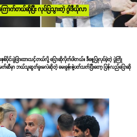
ာက်တယ်ဆိုပြီး လုပ်ပြသွားတဲ့ ဂွါဒီယိုလာ
်ပိုင်းခွဲခြားထားသင့်တယ်လို့ ပြောဆိုလိုက်ပါတယ်။ ဒီနေ့ပြုလုပ်ခဲ့တဲ့ ပွဲကြို
 မက်ဆီမှာ ဘယ်သူဆွတ်ခူးမလဲဆိုတဲ့ မေးခွန်းနဲ့ပတ်သက်ပြီးတော့ ပြန်လည်ပြောဆို