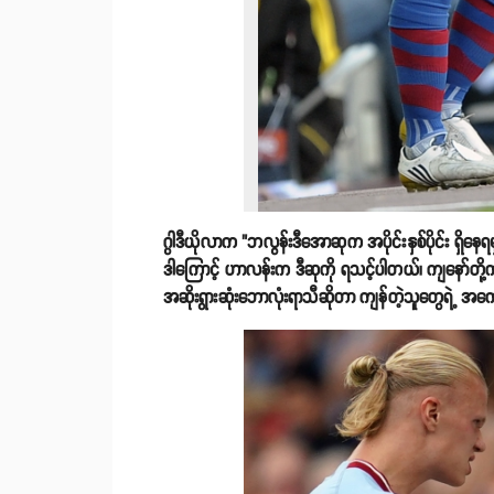
ဂွါဒီယိုလာက "ဘလွန်းဒီအောဆုက အပိုင်းနှစ်ပိုင်း 
ဒါကြောင့် ဟာလန်းက ဒီဆုကို ရသင့်ပါတယ်၊ ကျနော်တို့က ဖ
အဆိုးရွားဆုံးဘောလုံးရာသီဆိုတာ ကျန်တဲ့သူတွေရဲ့ အကေ