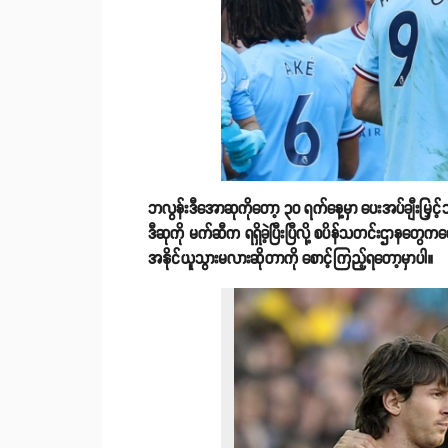
ဘလွန်းဒီအောဆုကိုတော့ ၃၀ ရက်နေ့မှာ ပေးအပ်ချီးမြှင့်သွ
ဒီဆုကို မက်ဆီက ရရှိခဲ့ပြီးပြီလို့ စပိန်သတင်းဌာနတွေ
အနိုင်ယူသွားမလားဆိုတာကို စောင့်ကြည့်ရတော့မှာပါ။