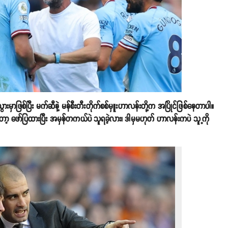
ားမှာဖြစ်ပြီး မက်ဆီနဲ့ မန်စီးတီးတိုက်စစ်မှူးဟာလန်းတို့က အပြိုင်ဖြစ်နေတာပါ။
ကတော့ ဖော်ပြထားပြီး အမှန်တကယ်ပဲ သူရခဲ့လား၊ ဒါမှမဟုတ် ဟာလန်းကပဲ သူ့ကို