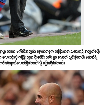
ရှိနေရမှာဗျ၊ တခုက မက်ဆီအတွက်၊ နောက်တခုက အခြားကစားသမားတဦးအတွက်ပေါ့၊
လားသုံးလုံးရခဲ့ပြီး သူက ဂိုးပေါင်း သန်း ၅၀ လောက် သွင်းခဲ့တာပါ၊ မက်ဆီရဲ့
ာင်းဆုံးရာသီလောက်ရှိပါတယ်"လို့ ပြောဆိုခဲ့ပါတယ်။