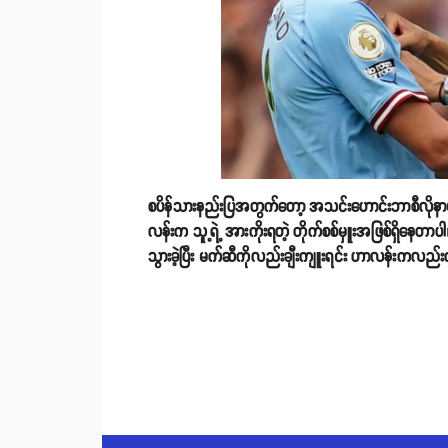
စပိန်သားနည်းပြအတွက်တော့ အသင်းဟောင်းဘာစီလိုနာမှ
လန်းက သူ့ရဲ့ အားကိုးရတဲ့ တိုက်စစ်မှူးအဖြစ်ရှိနေတာပါ
သွားခဲ့ပြီး မက်ဆီကိုလည်းချီးကျူးရင်း ဟာလန်းကလည်း