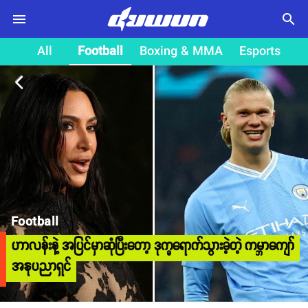
search
All
Football
Boxing & MMA
Esports
arrow_back_ios
Football
ဟာလန်းနဲ့ အပြင်မှာဆုံပြီးတော့ ဒုက္ခရောက်သွားခဲ့တဲ့ ကမ္ဘာကျော်
အနုပညာရှင်