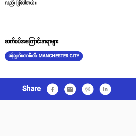
လည်း ဖြစ်ပါတယ်။
ဆက်စပ်အကြောင်းအရာများ
မန်ချက်စတာစီးတီး MANCHESTER CITY
Share
email