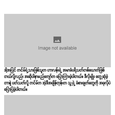
ဒါ့အပြင် ကင်မ်ရဲ့သားဖြစ်သူက ဟာလန်းရဲ့ အမာခံပရိသတ်တစ်ယောက်ဖြစ်
တယ်လို့လည်း အဆိုပါနာမည်ကျော်က ပြောကြားခဲ့ပါတယ်။ ဒီလိုမျိုး တွေ့ဆုံခဲ့
တာနဲ့ ပတ်သက်လို့ ကင်မ်က အဲ့ဒီအချိန်တုန်းက သူ့ရဲ့ ခံစားချက်တွေကို အခုလိုပဲ
ပြောပြခဲ့ပါတယ်။