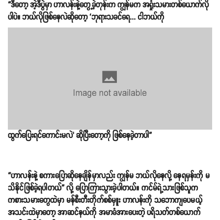
“ဒီတော့ အဲ့ဒီပွဲမှာ ဟာလန်းနဲ့တွေ့ခဲ့တုန်းက ကျွန်မက အရှုံးသမားတစ်ယောက်လို
ပါပဲ။ ဘယ်လိုဖြစ်နေလဲဆိုတော့ ‘ဘုရားသခင်ရေ... ငါဘယ်ကို
ထွက်ပြေးရင်ကောင်းမလဲ’ ဆိုပြီးတော့ကို ဖြစ်နေခဲ့တာပါ”
“ဟာလန်းနဲ့ စကားပြောဆိုနေချိန်မှာလည်း ကျွန်မ ဘယ်လိုနေလို့ နေရမှန်းကို မ
သိနိုင်ဖြစ်ခဲ့ရပါတယ်” လို့ ပြောကြားသွားခဲ့ပါတယ်။ ကင်မ်ရဲ့သားဖြစ်သူက
ကစားသမားတွေထဲမှာ မန်စီးတီးတိုက်စစ်မှူး ဟာလန်းကို သဘောကျပေမယ့်
အသင်းထဲမှာတော့ အာဆင်နယ်ကို အမာခံအားပေးတဲ့ ပရိသတ်တစ်ယောက်