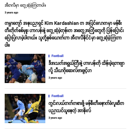
အီတလီမှာ တွေ့ဆုံခဲ့ကြတာပါ။
3 years ago
ကမ္ဘာကျော် အနုပညာရှင် Kim Kardashian က အပြင်လောကမှာ မန်စီး
တီးတိုက်စစ်မှူး ဟာလန်းနဲ့ တွေ့ဆုံခဲ့တုန်းက အတွေ့အကြုံတွေကို ပြန်ပြောင်း
ပြောပြလာခဲ့ပါတယ်။ သူတို့နှစ်ယောက်ဟာ အီတလီနိုင်ငံမှာ တွေ့ဆုံခဲ့ကြတာ
ပါ။
Football
ဒီအသက်အရွယ်ကြီးနဲ့ ဟာလန်းကို ထိန်းခဲ့ရတာဗျာ
လို့ သီယာဂိုဆေးလ်ဗားဖွင့်ဟ
3 years ago
Football
ကွင်းလယ်တက်ကစားဖို့ မန်စီးတီးနောက်ခံလူဆီက
ပညာသင်ယူနေတဲ့ အာနိုးလ်
3 years ago