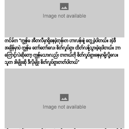
ကင်မ်က “ကျွန်မ အီတလီမှာရှိနေခဲ့တုန်းက ဟာလန်းနဲ့ တွေ့ခဲ့ပါတယ်။ အဲ့ဒီ
အချိန်မှာပဲ ကျွန်မ တော်တော်လေး စိတ်လှုပ်ရှား ထိတ်လန့်သွားခဲ့ရပါတယ်။ ဘာ
ကြောင့်လဲဆိုတော့ ကျွန်မသားလည်း တကယ်ကို စိတ်လှုပ်ရှားနေမှာမို့လို့လေ။
သူက ဒါမျိုးဆို ဒီလိုမျိုး စိတ်လှုပ်ရှားတတ်ပါတယ်”