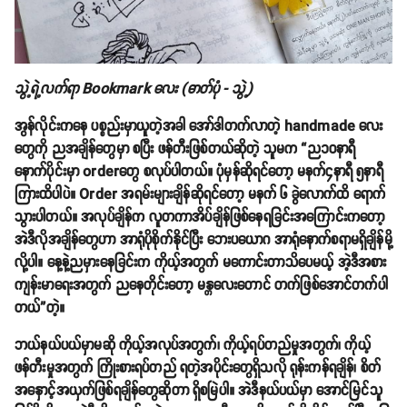
သွဲ့ရဲ့လက်ရာ Bookmark လေး (ဓာတ်ပုံ - သွဲ့)
အွန်လိုင်းကနေ ပစ္စည်းမှာယူတဲ့အခါ အော်ဒါတက်လာတဲ့ handmade လေး
တွေကို ညအချိန်တွေမှာ စပြီး ဖန်တီးဖြစ်တယ်ဆိုတဲ့ သူမက “ည၁၀နာရီ
နောက်ပိုင်းမှာ orderတွေ စလုပ်ပါတယ်။ ပုံမှန်ဆိုရင်တော့ မနက်၄နာရီ ၅နာရီ
ကြားထိပါပဲ။ Order အရမ်းများချိန်ဆိုရင်တော့ မနက် ၆ ခွဲလောက်ထိ ရောက်
သွားပါတယ်။ အလုပ်ချိန်က လူတကာအိပ်ချိန်ဖြစ်နေရခြင်းအကြောင်းကတော့
အဲဒီလိုအချိန်တွေဟာ အာရုံပိုစိုက်နိုင်ပြီး ဘေးပယောဂ အာရုံနောက်စရာမရှိချိန်မို့
လို့ပါ။ နေ့နဲ့ညမှားနေခြင်းက ကိုယ့်အတွက် မကောင်းတာသိပေမယ့် အဲ့ဒီအစား
ကျန်းမာရေးအတွက် ညနေတိုင်းတော့ မန္တလေးတောင် တက်ဖြစ်အောင်တက်ပါ
တယ်”တဲ့။
ဘယ်နယ်ပယ်မှာမဆို ကိုယ့်အလုပ်အတွက်၊ ကိုယ့်ရပ်တည်မှုအတွက်၊ ကိုယ့်
ဖန်တီးမှုအတွက် ကြိုးစားရပ်တည် ရတဲ့အပိုင်းတွေရှိသလို ရုန်းကန်ရချိန်၊ စိတ်
အနှောင့်အယှက်ဖြစ်ရချိန်တွေဆိုတာ ရှိစမြဲပါ။ အဲဒီနယ်ပယ်မှာ အောင်မြင်သူ