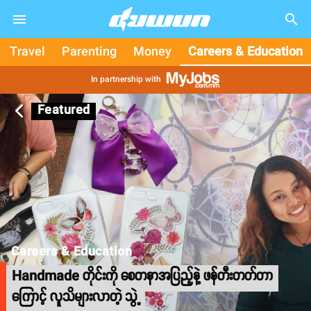
search
Travel
Parenting
Money
Careers & Education
In partnership with
Featured
arrow_back_ios
Careers & Education
Handmade တိုင်းကို စေတနာအပြည့်နဲ့ ဖန်တီးတတ်တာ
ကြောင့် လူသိများလာတဲ့ သွဲ့