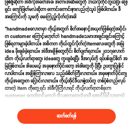
ဖြစ်ဖို့ဆိုတာ အဲဒီလိုအခက်အခဲ၊ အတားအဆီးတွေကို ဘယ်လိုကိုင်တွယ်ပြီး ဖြေ
ရှင်း ကျော်ဖြတ်မလဲဆိုတာ ကောင်းကောင်းနားလည်တဲ့သူပဲ ဖြစ်ပါတယ်။ ဒီ
အကြောင်းကို သူမကို မေးကြည့်လိုက်တဲ့အခါ
“handmadeလောကမှာ ကိုယ့်အတွက် စိတ်အနှောင့်အယှက်ဖြစ်ရတဲ့အပိုင်း
က customer ကြောင့်မဟုတ်ဘဲ handmadeသမားအချင်းချင်းကြောင့်
ဖြစ်ရတာများခဲ့ပါတယ်။ အဓိကက ကိုယ်ထွင်လိုက်တဲ့itemလေးတွေကို အမြဲ
idea ခိုးချခံခဲ့ရတယ်။ အဲဒီအချိန်တွေတိုင်း စိတ်ပျက်ရတယ်။ ၂၀၁၇လောက်
ထိက ကိုယ့်လက်ရာတွေ၊ ideaတွေ ကူးချခံရပြီး ဒီအလုပ်ကို ရပ်ပစ်ချင်စိတ် အ
မြဲဖြစ်တယ်။ ဒါပေမယ့် အခုနောက်ပိုင်းတော့ အဲဒါတွေကို ပိုပြီး ဥပက္ခာပြုနိုင်
လာပါတယ်။ အချိန်ကြာလာလေ သည်းခံစိတ်ကြီးလာတယ်။ အခုနောက်ပိုင်းကျ
ကိုယ့်အတွေးက ပြောင်းလာတယ်။ ကိုယ့်အိုင်ဒီယာနဲ့ထပ်တူ တစ်ပုံစံတည်းလုပ်
ထားတဲ့ item ကိုတွေ့ရင်၊ အဲဒီလိုကြုံလာရင် ကိုယ့်လက်ရာတစ်ခုဟာ
customer တွေထဲတင်မကဘဲ ဝါသနာတူတွေထဲမှာပါ အောင်မြင်သွားတာပဲ
လေလို့ တွေးပေးဖြစ်လာပါတယ်။”လို့ ဆိုသွားပါတယ်။
ဆက်ဖတ်ရန်