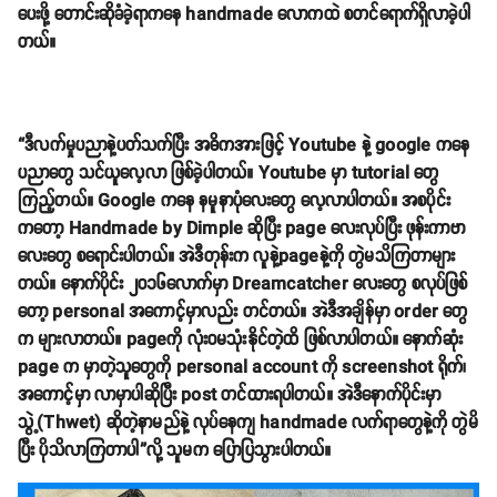
ပေးဖို့ တောင်းဆိုခံခဲ့ရာကနေ handmade လောကထဲ စတင်ရောက်ရှိလာခဲ့ပါ
တယ်။
“ဒီလက်မှုပညာနဲ့ပတ်သက်ပြီး အဓိကအားဖြင့် Youtube နဲ့ google ကနေ
ပညာတွေ သင်ယူလေ့လာ ဖြစ်ခဲ့ပါတယ်။ Youtube မှာ tutorial တွေ
ကြည့်တယ်။ Google ကနေ နမူနာပုံလေးတွေ လေ့လာပါတယ်။ အစပိုင်း
ကတော့ Handmade by Dimple ဆိုပြီး page လေးလုပ်ပြီး ဖုန်းကာဗာ
လေးတွေ စရောင်းပါတယ်။ အဲဒီတုန်းက လူနဲ့pageနဲ့ကို တွဲမသိကြတာများ
တယ်။ နောက်ပိုင်း ၂၀၁၆လောက်မှာ Dreamcatcher လေးတွေ စလုပ်ဖြစ်
တော့ personal အကောင့်မှာလည်း တင်တယ်။ အဲဒီအချိန်မှာ order တွေ
က များလာတယ်။ pageကို လုံးဝမသုံးနိုင်တဲ့ထိ ဖြစ်လာပါတယ်။ နောက်ဆုံး
page က မှာတဲ့သူတွေကို personal account ကို screenshot ရိုက်၊
အကောင့်မှာ လာမှာပါဆိုပြီး post တင်ထားရပါတယ်။ အဲဒီနောက်ပိုင်းမှာ
သွဲ့(Thwet) ဆိုတဲ့နာမည်နဲ့ လုပ်နေကျ handmade လက်ရာတွေနဲ့ကို တွဲမိ
ပြီး ပိုသိလာကြတာပါ”လို့ သူမက ပြောပြသွားပါတယ်။