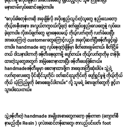
ခဲ့ရတာမို့ စလုပ်ချိန်က အခက်အခဲတွေ ရှိခဲ့သည့်တိုင် သူမ ကြိုးစားပြီး
မနားတမ်းလုပ်ဆောင်နေခဲ့တာပါ။
“စလုပ်ခါစတုန်းကဆို အခုချိန်လို အပိုပစ္စည်းသွင်းတဲ့သူတွေ နည်းသေးတော့
ကိုယ့်အနီးအနား အလွယ်တကူဝယ်လို့ရတဲ့ စက်ချုပ်ပစ္စည်းလေးတွေနဲ့ လုပ်ပေး
ခဲ့ရတာပါ။ လိုအပ်ချက်တွေ များနေပေမယ့် ကိုယ့်လက်ရာကို လက်ခံပေးပြီး
အားပေးကြတဲ့ customerတွေကြောင့်လည်း အခုလိုဆက်ပြီးဖန်တီးခွင့်ရခဲ့
တာပါ။ handmade တွေ လုပ်နေရတဲ့ချိန်မှာ စိတ်အေးချမ်းတယ်၊ စိတ်ငြိမ်
တယ် ဝါသနာပါတာကို ဖန်တီးနေရတာမို့ ပျော်တယ်။ ကိုယ့်လက်ရာကိုမှ တန်ဖိုး
ထားတဲ့သူတွေအတွက် အမြဲစေတနာထားပြီး ဖန်တီးပေးဖြစ်တယ်။
handmadeဖန်တီးမှုမှာ စေတနာထားဖို့က အရေးအကြီးဆုံးပါပဲ။ သွဲ့ရဲ့
လက်ရာလေးတွေ ပိုင်ဆိုင်သူတိုင်း ဝတ်ဆင်ရသူတိုင်းကို ပျော်ရွှင်မှုနဲ့ ကိုယ့်ကိုယ်
ကိုယ် ယုံကြည်မှုကို ခံစားစေချင်ပါတယ်။” လို့ သူမရဲ့ ခံစားချက်တွေကို ဖွင့်ဟ
သွားပါသေးတယ်။
သွဲ့ဖန်တီးတဲ့ handmade အမျိုးအစားတွေကတော့ ဖုန်းကာဗာ (ကျောက်စီ
နာမည်ထိုး၊ Resin ) ပုလဲအဆင်တန်ဆာတွေ၊ ဇာလည်ပင်းပတ်၊ foot