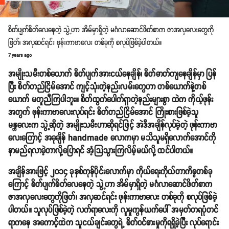
စိတ်ပျက်စိတ်လေနေတဲ့ သွဲ့ဟာ အိမ်မှာရှိတဲ့ မင်္ဂလာဆောင်ဖိတ်စာက ဇာအလှလေးတွေကို
ဖြတ်၊ အလှဆင်ရင်း ဖုန်းကာဗာလေး တစ်ခုကို စလုပ်ဖြစ်ခဲ့ပါတယ်။
7 years ago
အမျိုးသမီးတစ်ယောက် စိတ်ပျက်အားငယ်နေချိန်၊ စိတ်ဓာတ်ကျနေချိန်မှာ ပြန်
ပြီး စိတ်တည်ငြိမ်အောင် ကျင့်သုံးတဲ့နည်းလမ်းတွေဟာ တစ်ယောက်နဲ့တစ်
ယောက် မတူညီကြပါဘူး။ စိတ်ထွက်ပေါက်ရှာတဲ့နည်းများစွာ ထဲက ကိုယ့်ဖုန်း
အတွက် ဖုန်းကာဗာလေးလုပ်ရင်း စိတ်တည်ငြိမ်အောင် ကြိုးစားဖြစ်ခဲ့သူ
မန္တလေးက သွဲ့ဆိုတဲ့ အမျိုးသမီးဟာဆိုရင်ဖြင့် အဲဒီအချိန်လုပ်ခဲ့တဲ့ ဖုန်းကာဗာ
လေးကြောင့် အခုချိန် handmade လောကမှာ မသိသူမရှိလောက်အောင်ကို
နာမည်ရလာခဲ့တာလို့ပြောရင် အံ့သြသွားကြလိမ့်မယ်လို့ ထင်ပါတယ်။
အချိန်အားဖြင့် ၂၀၁၄ ခုနှစ်ကုန်ပိုင်းလောက်မှာ ကိုယ်ရေးကိုယ်တာကိစ္စတစ်ခု
ကြောင့် စိတ်ပျက်စိတ်လေနေတဲ့ သွဲ့ဟာ အိမ်မှာရှိတဲ့ မင်္ဂလာဆောင်ဖိတ်စာက
ဇာအလှလေးတွေကိုဖြတ်၊ အလှဆင်ရင်း ဖုန်းကာဗာလေး တစ်ခုကို စလုပ်ဖြစ်ခဲ့
ပါတယ်။ သူလုပ်ဖြစ်ခဲ့တဲ့ လက်ရာလေးကို လူမှုကွန်ယက်ပေါ် အမှတ်တရပုံတင်
ရာကနေ အကောင့်ထဲက သူငယ်ချင်းတွေရဲ့ စိတ်ဝင်စားမှုကိုရရှိခဲ့ပြီး လုပ်ရောင်း