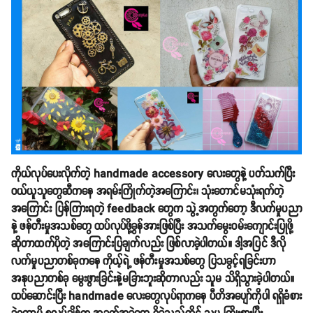
ကိုယ်လုပ်ပေးလိုက်တဲ့ handmade accessory လေးတွေနဲ့ ပတ်သက်ပြီး
ဝယ်ယူသူတွေဆီကနေ အရမ်းကြိုက်တဲ့အကြောင်း၊ သုံးတောင်မသုံးရက်တဲ့
အကြောင်း ပြန်ကြားရတဲ့ feedback တွေက သွဲ့အတွက်တော့ ဒီလက်မှုပညာ
နဲ့ ဖန်တီးမှုအသစ်တွေ ထပ်လုပ်ဖို့ခွန်အားဖြစ်ပြီး အသက်မွေးဝမ်းကျောင်းပြုဖို့
ဆိုတာထက်ပိုတဲ့ အကြောင်းပြချက်လည်း ဖြစ်လာခဲ့ပါတယ်။ ဒါ့အပြင် ဒီလို
လက်မှုပညာတစ်ခုကနေ ကိုယ့်ရဲ့ ဖန်တီးမှုအသစ်တွေ ပြသခွင့်ရခြင်းဟာ
အနုပညာတစ်ခု မွေးဖွားခြင်းနဲ့မခြားဘူးဆိုတာလည်း သူမ သိရှိသွားခဲ့ပါတယ်။
ထပ်ဆောင်းပြီး handmade လေးတွေလုပ်ရာကနေ ပီတိအပျော်ကိုပါ ရရှိခံစား