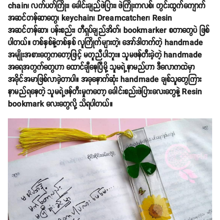
chain၊ လက်ပတ်ကြိုး၊ ခေါင်းချည်ဖဲပြား၊ ဖဲကြိုးကလစ်၊ တွင်းထွက်ကျောက်
အဆင်တန်ဆာတွေ၊ keychain၊ Dreamcatcher၊ Resin
အဆင်တန်ဆာ၊ ပန်းစည်း၊ တီရှပ်ချည်အိတ်၊ bookmarker စတာတွေပဲ ဖြစ်
ပါတယ်။ တစ်နှစ်နဲ့တစ်နှစ် လူကြိုက်များတဲ့၊ အော်ဒါတက်တဲ့ handmade
အမျိုးအစားတွေကတော့ဖြင့် မတူညီပါဘူး။ သူမဖန်တီးခဲ့တဲ့ handmade
အရေအတွက်တွေဟာ ထောင်ချီနေပြီမို့ သူမရဲ့နာမည်ဟာ ဒီလောကထဲမှာ
အခိုင်အမာဖြစ်လာခဲ့တာပါ။ အခုနောက်ဆုံး handmade ချစ်သူတွေကြား
နာမည်ရနေတဲ့ သူမရဲ့ဖန်တီးမှုကတော့ ခေါင်းစည်းဖဲပြားလေးတွေနဲ့ Resin
bookmark လေးတွေလို့ သိရပါတယ်။