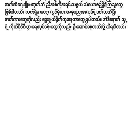
ဆက်ဆံရေးမျိုးမဟုတ်ဘဲ ညီအစ်ကိုအရင်းသဖွယ် သံယောဇဉ်ရှိခဲ့ကြသူတွေ
ဖြစ်ပါတယ်။ လက်ရှိမှာတော့ လွင်မိုးဟာအနုပညာအလုပ်နဲ့ ပတ်သက်ပြီး
ဇာတ်ကားတွေကိုလည်း ရွေးချယ်ရိုက်ကူးနေတာတွေ့ရပါတယ်။ အဲဒီနောက် သူ့
ရဲ့ ကိုယ်ပိုင်စီးပွားရေးလုပ်ငန်းတွေကိုလည်း ဦးဆောင်နေတယ်လို့ သိရပါတယ်။