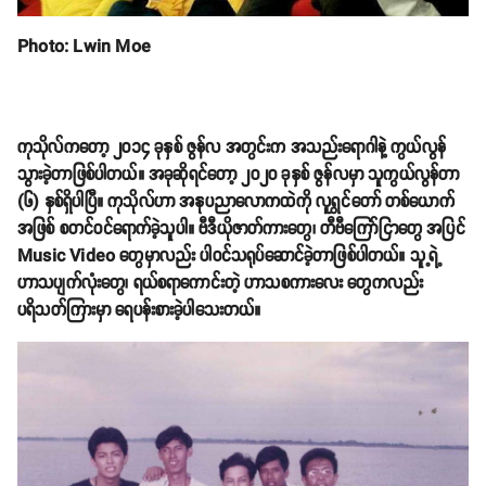
Photo: Lwin Moe
ကုသိုလ်ကတော့ ၂၀၁၄ ခုနှစ် ဇွန်လ အတွင်းက အသည်းရောဂါနဲ့ ကွယ်လွန်
သွားခဲ့တာဖြစ်ပါတယ်။ အခုဆိုရင်တော့ ၂၀၂၀ ခုနှစ် ဇွန်လမှာ သူကွယ်လွန်တာ
(၆) နှစ်ရှိပါပြီ။ ကုသိုလ်ဟာ အနုပညာလောကထဲကို လူရွှင်တော် တစ်ယောက်
အဖြစ် စတင်ဝင်ရောက်ခဲ့သူပါ။ ဗီဒီယိုဇာတ်ကားတွေ၊ တီဗီကြော်ငြာတွေ အပြင်
Music Video တွေမှာလည်း ပါဝင်သရုပ်ဆောင်ခဲ့တာဖြစ်ပါတယ်။ သူ့ရဲ့
ဟာသပျက်လုံးတွေ၊ ရယ်စရာကောင်းတဲ့ ဟာသစကားလေး တွေကလည်း
ပရိသတ်ကြားမှာ ရေပန်းစားခဲ့ပါသေးတယ်။