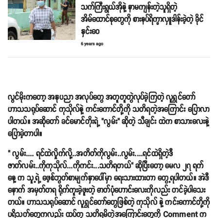
သက်ကြီးရွယ်အိုနဲ့ နာမကျန်းတဲ့သူရှိတဲ့
အိမ်ထောင်စုတွေကို စားနပ်ရိက္ခာလှူဒါန်းခဲ့တဲ့ ခိုင်
နှင်းဝေ
6 years ago
လွင်မိုးကတော့ အနုပညာ အလုပ်တွေ အတူတူတွဲလုပ်ခဲ့ကြတဲ့ လူရွှင်တော်
ဟာသသရုပ်ဆောင် ကုသိုလ်နဲ့ ကင်းကောင်တို့ကို သတိရတဲ့အကြောင်း ပြောလာ
ပါတယ်။ အဆိုတော် ခင်မောင်တိုးရဲ့ "လွမ်း" ဆိုတဲ့ သီချင်း ထဲက စာသားလေးနဲ့
ပြောခဲ့တာပါ။
" လွမ်း.... ရင်ထဲလှိုက်လို့..အတိတ်ကိုလွမ်း..လွမ်း....ရင်ထဲရှိတဲ့ဒီ
ဇာတ်လမ်း..ကိုကုသိုလ်...ကိုကင်း...သတိရတယ်" ဆိုပြီးတော့ မေလ ၂၇ ရက်
နေ့ က သူ့ရဲ့ ဖေ့စ်ဘွတ်စာမျက်နှာပေါ်မှာ ရေးသားထားတာ တွေ့ရပါတယ်။ အဲဒီ
နောက် အမှတ်တရ ရိုက်ကူးခဲ့ဖူးတဲ့ ဓာတ်ပုံဟောင်းလေးကိုလည်း တင်ခဲ့ပါသေး
တယ်။ ဟာသသရုပ်ဆောင် လူရွှင်တော်တွေဖြစ်တဲ့ ကုသိုလ် နဲ့ ကင်းကောင်တို့ကို
ပရိသတ်တွေကလည်း ထပ်တူ သတိရမိတဲ့အကြောင်းတွေကို Comment က