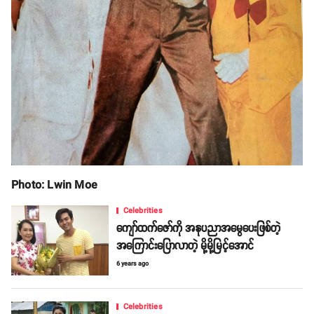
Photo: Lwin Moe
Celebrities
ကျော်ထက်ဇော်ကို အနုပညာအမွေပေးဖြစ်တဲ့
အကြောင်းပြောလာတဲ့ မို့မို့မြင့်အောင်
6 years ago
Celebrities