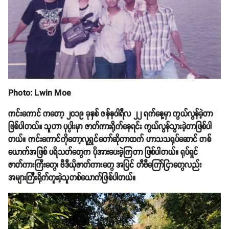
Photo: Lwin Moe
ကင်းကောင် ကတော့ ၂၀၁၉ ခုနှစ် ဇန်နဝါရီလ ၂၂ ရက်နေ့မှာ ကွယ်လွန်ခဲ့တာ
ဖြစ်ပါတယ်။ သူဟာ ပုပ္ပါးမှာ ဇာတ်ကားရိုက်နေရင်း ကွယ်လွန်သွားခဲ့တာဖြစ်ပါ
တယ်။ ကင်းကောင်ကိုတော့လူရွှင်တော်ဆိုတာထက် ဟာသသရုပ်ဆောင် တစ်
ယောက်အဖြစ် ပရိသတ်တွေက ပိုအားပေးခဲ့ကြတာ ဖြစ်ပါတယ်။ ရုပ်ရှင်
ဇာတ်ကားကြီးတွေ၊ ဗီဒီယိုဇာတ်ကားတွေ အပြင် တီဗီကြော်ငြာတွေလည်း
အများကြီးရိုက်ကူးခဲ့သူတစ်ယောက်ဖြစ်ပါတယ်။