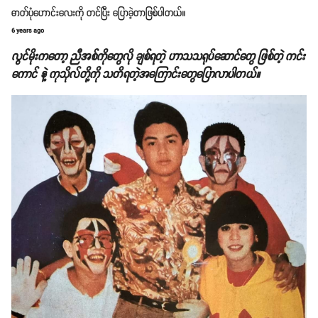
ဓာတ်ပုံဟောင်းလေးကို တင်ပြီး ပြောခဲ့တာဖြစ်ပါတယ်။
6 years ago
လွင်မိုးကတော့ ညီအစ်ကိုတွေလို ချစ်ရတဲ့ ဟာသသရုပ်ဆောင်တွေ ဖြစ်တဲ့ ကင်း
ကောင် နဲ့ ကုသိုလ်တို့ကို သတိရတဲ့အကြောင်းတွေပြောလာပါတယ်။