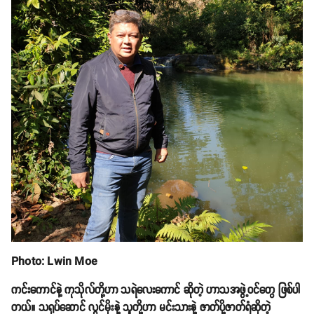
Photo: Lwin Moe
ကင်းကောင်နဲ့ ကုသိုလ်တို့ဟာ သရဲလေးကောင် ဆိုတဲ့ ဟာသအဖွဲ့ဝင်တွေ ဖြစ်ပါ
တယ်။ သရုပ်ဆောင် လွင်မိုးနဲ့ သူတို့ဟာ မင်းသားနဲ့ ဇာတ်ပို့ဇာတ်ရံဆိုတဲ့