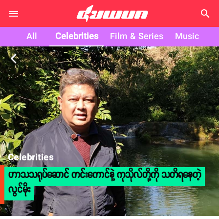
search
All
Celebrities
Film & Series
Music
arrow_back_ios
Celebrities
ဟာသသရုပ်ဆောင် ကင်းကောင်နဲ့ ကုသိုလ်တို့ကို သတိရနေတဲ့
လွင်မိုး