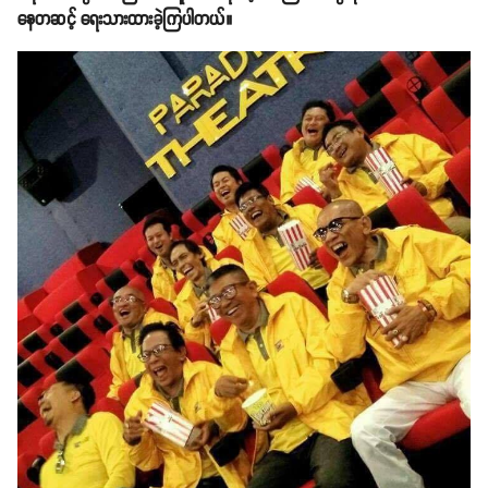
နေတဆင့် ရေးသားထားခဲ့ကြပါတယ်။