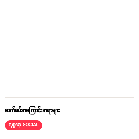
ဆက်စပ်အကြောင်းအရာများ
လူမှုရေး SOCIAL