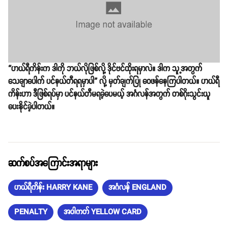
“ဟယ်ရီကိန်းက ဒါကို ဘယ်လိုဖြစ်လို့ ဒိုင်ဗင်ထိုးရမှာလဲ။ ဒါက သူ့အတွက်
သေချာပေါက် ပင်နယ်တီရရမှာပါ” လို့ မှတ်ချက်ပြု ဝေဖန်နေကြပါတယ်။ ဟယ်ရီ
ကိန်းဟာ ဒီဖြစ်ရပ်မှာ ပင်နယ်တီမရခဲ့ပေမယ့် အင်္ဂလန်အတွက် တစ်ဂိုးသွင်းယူ
ပေးနိုင်ခဲ့ပါတယ်။
ဆက်စပ်အကြောင်းအရာများ
ဟယ်ရီကိန်း HARRY KANE
အင်္ဂလန် ENGLAND
PENALTY
အဝါကတ် YELLOW CARD