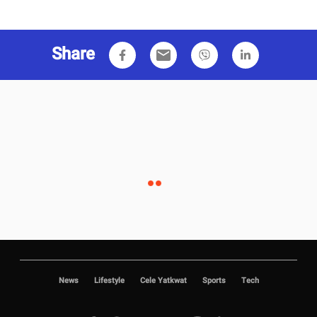
Share
email
News
Lifestyle
Cele Yatkwat
Sports
Tech