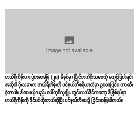
ဟယ်ရီကိန်းဟာ ပွဲကစားချိန် (၂၈) မိနစ်မှာ ပြိုင်ဘက်ဂိုးသမားကို ကျော်ဖြတ်ရင်း
အဆိုပါ ဂိုးသမားက ဟယ်ရီကိန်းကို ပင်နယ်တီဧရိယာထဲမှာ ဥပဒေပြင်ပ တားဆီး
ခဲ့တာပါ။ ဒါပေမယ့်လည်း ပေါ်တူဂီလူမျိုး ကွင်းလယ်ဒိုင်ကတော့ ဒီဖြစ်ရပ်မှာ
ဟယ်ရီကိန်းကို ဒိုင်ဗင်ထိုးတယ်ဆိုပြီး ပင်နယ်တီပေးဖို့ ငြင်းဆန်ခဲ့ပါတယ်။