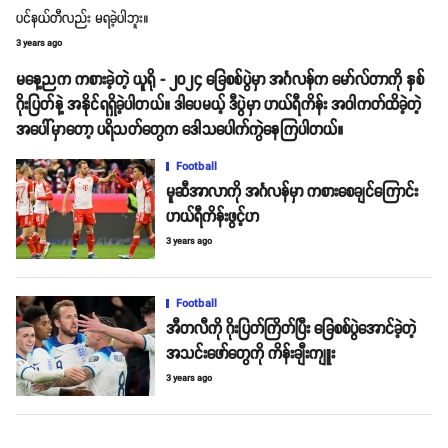
ပင်နယ်တီလည်း မရခဲ့ပါဘူး။
3 years ago
မနေ့ညက ကစားခဲ့တဲ့ ယူရို - ၂၀၂၄ ခြေစစ်ပွဲမှာ အင်္ဂလန်က မော်လ်တာကို နှစ်
ဂိုးပြတ်နဲ့ အနိုင်ရရှိခဲ့ပါတယ်။ ဒါပေမယ့် ဒီပွဲမှာ ဟယ်ရီကိန်း အဝါကတ်ထိခဲ့တဲ့
အပေါ်မှာတော့ ပရိသတ်တွေက ဒေါသပေါက်ကွဲနေကြပါတယ်။
Football
မူဆီအာလာကို အင်္ဂလန်မှာ ကစားစေချင်ကြောင်း
ဟယ်ရီကိန်းဖွင့်ဟ
3 years ago
Football
အီတလီကို ဂိုးပြတ်ကြိတ်ပြီး ခြေစစ်ပွဲအောင်ခဲ့တဲ့
အသင်းဖော်တွေကို ကိန်းချီးကျူး
3 years ago