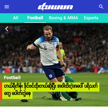
search
All
Football
Boxing & MMA
Esports
arrow_back_ios
Football
ဟယ်ရီကိန်း ဒိုင်ဗင်ထိုးတယ်ဆိုပြီး အဝါထိတဲ့အပေါ် ပရိသတ်
တွေ ပေါက်ကွဲနေ