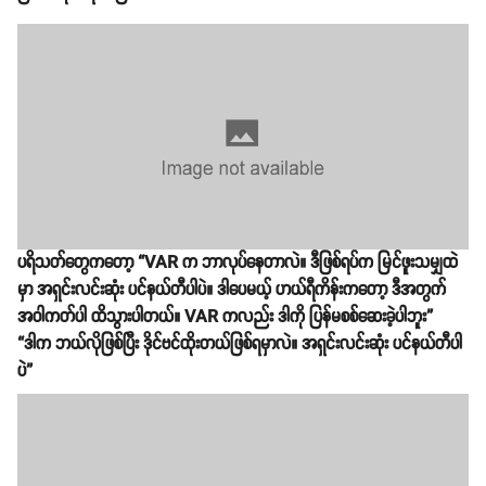
ပရိသတ်တွေကတော့ “VAR က ဘာလုပ်နေတာလဲ။ ဒီဖြစ်ရပ်က မြင်ဖူးသမျှထဲ
မှာ အရှင်းလင်းဆုံး ပင်နယ်တီပါပဲ။ ဒါပေမယ့် ဟယ်ရီကိန်းကတော့ ဒီအတွက်
အဝါကတ်ပါ ထိသွားပါတယ်။ VAR ကလည်း ဒါကို ပြန်မစစ်ဆေးခဲ့ပါဘူး”
“ဒါက ဘယ်လိုဖြစ်ပြီး ဒိုင်ဗင်ထိုးတယ်ဖြစ်ရမှာလဲ။ အရှင်းလင်းဆုံး ပင်နယ်တီပါ
ပဲ”