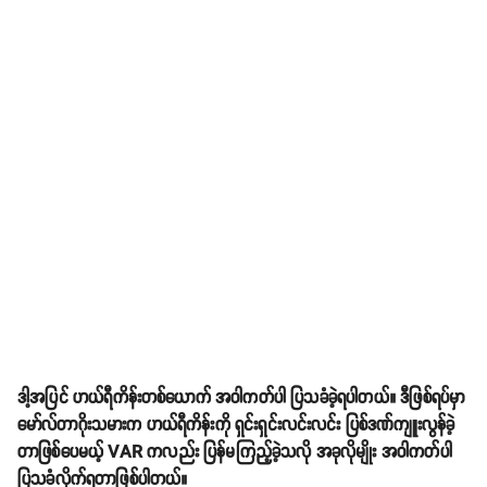
ဒါ့အပြင် ဟယ်ရီကိန်းတစ်ယောက် အဝါကတ်ပါ ပြသခံခဲ့ရပါတယ်။ ဒီဖြစ်ရပ်မှာ
မော်လ်တာဂိုးသမားက ဟယ်ရီကိန်းကို ရှင်းရှင်းလင်းလင်း ပြစ်ဒဏ်ကျူးလွန်ခဲ့
တာဖြစ်ပေမယ့် VAR ကလည်း ပြန်မကြည့်ခဲ့သလို အခုလိုမျိုး အဝါကတ်ပါ
ပြသခံလိုက်ရတာဖြစ်ပါတယ်။