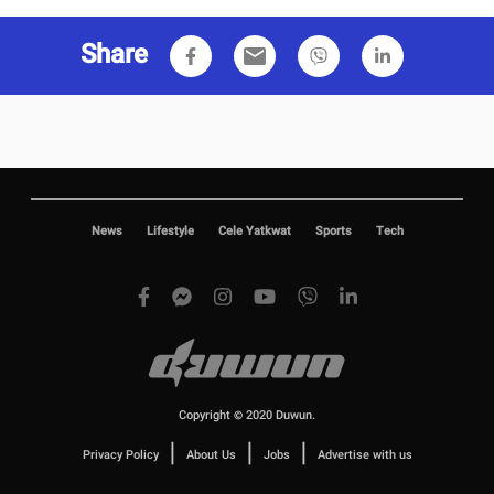
Share
email
News
Lifestyle
Cele Yatkwat
Sports
Tech
Copyright © 2020 Duwun.
|
|
|
Privacy Policy
About Us
Jobs
Advertise with us