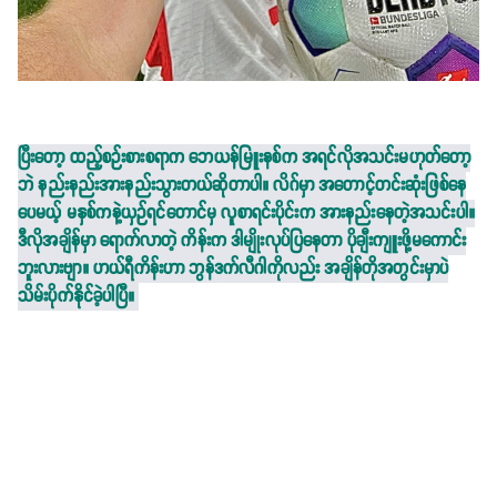
ပြီးတော့ ထည့်စဉ်းစားစရာက ဘေယန်မြူးနစ်က အရင်လိုအသင်းမဟုတ်တော့
ဘဲ နည်းနည်းအားနည်းသွားတယ်ဆိုတာပါ။ လိဂ်မှာ အတောင့်တင်းဆုံးဖြစ်နေ
ပေမယ့် မနှစ်ကနဲ့ယှဉ်ရင်တောင်မှ လူစာရင်းပိုင်းက အားနည်းနေတဲ့အသင်းပါ။
ဒီလိုအချိန်မှာ ရောက်လာတဲ့ ကိန်းက ဒါမျိုးလုပ်ပြနေတာ ပိုချီးကျူးဖို့မကောင်း
ဘူးလားဗျာ။ ဟယ်ရီကိန်းဟာ ဘွန်ဒက်လီဂါကိုလည်း အချိန်တိုအတွင်းမှာပဲ
သိမ်းပိုက်နိုင်ခဲ့ပါပြီ။