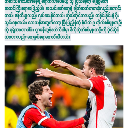
ကစားသမားသစ်အနေနဲ့ ရောက်လာပေမယ့် သူ ပြသနေတဲ့ ခြေစွမ်းက
အထင်ကြီးစရာအပြည့်ပါ။ အသင်းဖော်တွေနဲ့ ချိတ်ဆက်ကစားပုံလည်းကောင်း
တယ်၊ ဖန်တီးမှုလည်း လုပ်ပေးနိုင်တယ်၊ ကိုယ်တိုင်ကလည်း တဒိုင်းဒိုင်းနဲ့ ဂိုး
သွင်းနေတယ်။ ဘေယန်အတွက်တော့ ပြီးပြည့်စုံတဲ့ နံပါတ် ၉ တိုက်စစ်မှူးတဦး
ကို ရရှိထားတာပါပဲ။ ဂျာမနီဘွန်ဒက်လီဂါမှာ ဒီလိုတိုက်စစ်မှူးတဦးကို ပိုင်ဆိုင်
ထားတာလည်း ကျေနပ်စရာကောင်းပါတယ်။