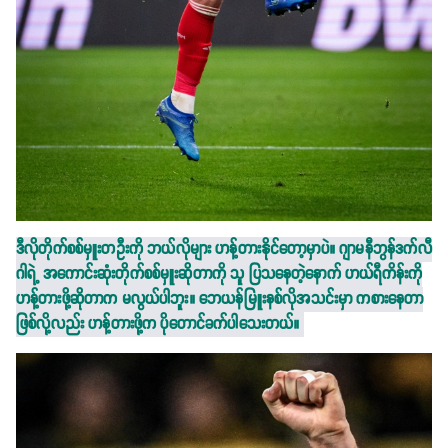
ဒီလိုတိုက်စစ်မှူးတဦးကို ဘယ်လိုများ ဟန့်တားနိုင်တော့မှာပဲ။ ဂျာမနီဘွန်ဒက်လီ
ဂါရဲ့ အကောင်းဆုံးတိုက်စစ်မှူးဆိုတာကို သူ ပြသနေတဲ့နောက် ဟယ်ရီကိန်းကို
ဟန့်တားဖို့ဆိုတာက မလွယ်ပါဘူး။ ဘေယန်မြူးနစ်လိုအသင်းမှာ ကစားနေတာ
ဖြစ်လို့လည်း ဟန့်တားဖို့က ပိုတောင်ခက်ပါသေးတယ်။