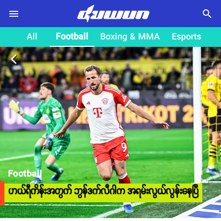
search
All
Football
Boxing & MMA
Esports
arrow_back_ios
Football
ဟယ်ရီကိန်းအတွက် ဘွန်ဒက်လီဂါက အရမ်းလွယ်လွန်းနေပြီ