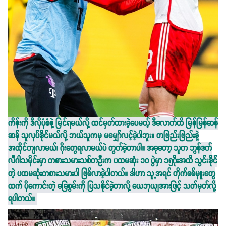
ကိန်းကို ဒီလိုပုံစံနဲ့ မြင်ရမယ်လို့ ထင်မှတ်ထားခဲ့ပေမယ့် ဒီလောက်ထိ မြန်မြန်ဆန်
ဆန် သူလုပ်နိုင်မယ်လို့ ဘယ်သူကမှ မမျှော်လင့်ခဲ့ပါဘူး။ တဖြည်းဖြည်းနဲ့
အထိုင်ကျလာမယ်၊ ဂိုးတွေရလာမယ်ပဲ တွက်ခဲ့တာပါ။ အခုတော့ သူက ဘွန်ဒက်
လီဂါသမိုင်းမှာ ကစားသမားသစ်တဦးက ပထမဆုံး ၁၀ ပွဲမှာ ၁၅ဂိုးအထိ သွင်းနိုင်
တဲ့ ပထမဆုံးကစားသမားပါ ဖြစ်လာခဲ့ပါတယ်။ ဒါဟာ သူ့အရင် တိုက်စစ်မှူးတွေ
ထက် ပိုကောင်းတဲ့ ခြေစွမ်းကို ပြသနိုင်ခဲ့တာလို့ ယေဘုယျအားဖြင့် သတ်မှတ်လို့
ရပါတယ်။