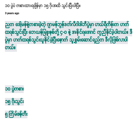
၁၀ ပွဲပဲ ကစားထားရချိန်မှာ ၁၅ ဂိုးအထိ သွင်းပြီးပါပြီ။
3 years ago
ညက ဒေါ့မန်နဲ့ကစားခဲ့တဲ့ ဂျာမန်ဘွန်ဒက်လီဂါဒါဘီပွဲမှာ ဟယ်ရီကိန်းက ဟက်
ထရစ်သွင်းပြီး ဘေယန်မြူးနစ်တို့ ၄-၀ နဲ့ အနိုင်ရအောင် ကူညီနိုင်ခဲ့ပါတယ်။ ဒီ
ပွဲမှာ ဟက်ထရစ်သွင်းယူနိုင်ခဲ့ပြီးနောက် သူ့စွမ်းဆောင်ရည်က ဒီလိုဖြစ်လာပါ
တယ်။
၁၀ ပွဲကစား
၁၅ ဂိုးသွင်း
၅ ကြိမ်ဖန်တီး