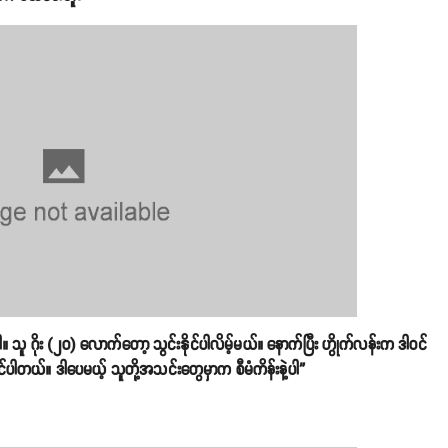
 သူ ဂိုး (၂၀) လောက်တော့ သွင်းနိုင်ပါလိမ့်မယ်။ နောက်ပြီး ဟွိုက်လန်းက ဒါဝင်
်ပါတယ်။ ဒါပေမယ့် သူတို့အသင်းတွေမှာက စီမံကိန်းနဲ့ပါ”