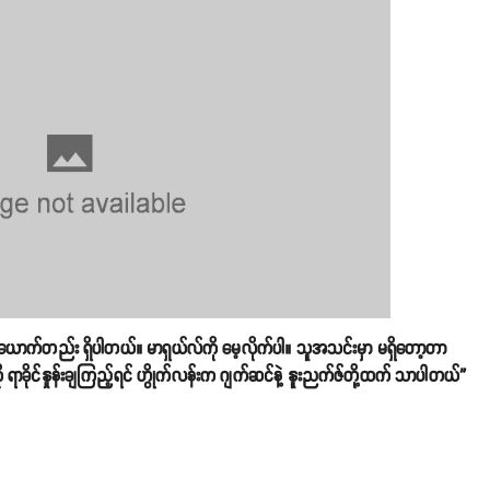
စ်ယောက်တည်း ရှိပါတယ်။ မာရှယ်လ်ကို မေ့လိုက်ပါ။ သူအသင်းမှာ မရှိတော့တာ
ု ရာခိုင်နှုန်းချကြည့်ရင် ဟွိုက်လန်းက ဂျက်ဆင်နဲ့ နူးညက်ဇ်တို့ထက် သာပါတယ်”