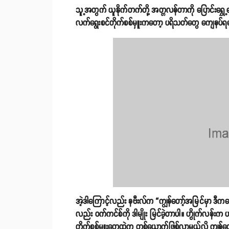
သူ့အတွက် ယူနိုက်တက်တို့ အတ္တလန်တာကို ပြောင်းရွှေ့
လက်ရွေးစင်တိုက်စစ်မှူးကတော့ ပရိသတ်တွေ ကျေနပ်ရလ
အဲ့ဒါကြောင့်လည်း နဗီးလ်က “ကျွန်တော့်အမြင်မှာ ဒီက
လည်း ဝက်ကင်စ်ကို ဒါမျိုး မြင်ခဲ့တာပါ။ ဟွိုက်လန်းက ဟာလ
တိုက်စစ်မှူးတွေထဲက တစ်ယောက်ဖြစ်လာမယ်လို့ ကျွန်တ