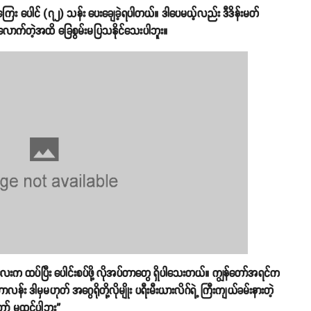
ကြေး ပေါင် (၇၂) သန်း ပေးချေခဲ့ရပါတယ်။ ဒါပေမယ့်လည်း ဒီဒိန်းမတ်
ောက်တဲ့အထိ ခြေစွမ်းမပြသနိုင်သေးပါဘူး။
လေးက ထပ်ပြီး ပေါင်းစပ်ဖို့ လိုအပ်တာတွေ ရှိပါသေးတယ်။ ကျွန်တော်အရင်က
န်း ဒါမှမဟုတ် အဂွေရိုတို့လိုမျိုး ပရီးမီးယားလိဂ်ရဲ့ ကြီးကျယ်ခမ်းနားတဲ့
ော် မထင်ပါဘူး”