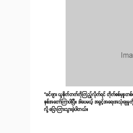
“ခင်ဗျား ယူနိုက်တက်ကိုကြည့်လိုက်ရင် တိုက်စစ်မှူးတ
နှစ်အတော်ကြာပါပြီ။ ဒါပေမယ့် အခွင့်အရေးအသုံးချမှုကိ
လို့ ပြောကြားသွားခဲ့ပါတယ်။