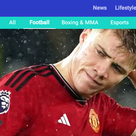
News
Lifestyl
All
Football
Boxing & MMA
Esports