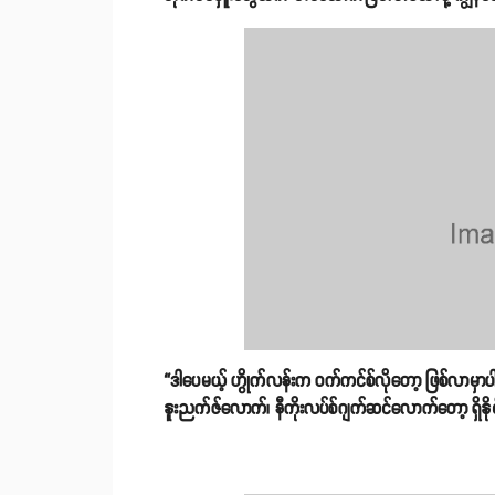
“ဒါပေမယ့် ဟွိုက်လန်းက ဝက်ကင်စ်လိုတော့ ဖြစ်လာမှာပါ။
နူးညက်ဇ်လောက်၊ နီကိုးလပ်စ်ဂျက်ဆင်လောက်တော့ ရှိနိုင