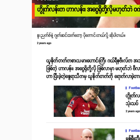
ဟွိုက်လန်းက ဟာလန်း၊ အဂွေရိုတို့လိုမဟုတ်ဘဲ ဝက်
နူးညက်ဇ်နဲ့ ဂျက်ဆင်ထက်တော့ ပိုကောင်းတယ်လို့ ဆိုပါတယ်။
2 years ago
ယူနိုက်တက်ကစားသမားဟောင်းကြီး ဂယ်ရီနဗီးလ်က အသင်းရဲ
ဖြစ်တဲ့ ဟာလန်း၊ အဂွေရိုတို့လို ဖြစ်လာမှာ မဟုတ်ဘဲ ဗီ
ဟာ ပြီးခဲ့တဲ့နွေရာသီကမှ ယူနိုက်တက်ကို ရောက်လာခဲ့တာ
Footba
ဟွိုက်လ
သုံးသပ်
2 years ag
Footba
မန်စီးတ