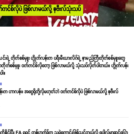
ကင်စ်လိုပဲ ဖြစ်လာမယ်လို့ နဗီးလ်သုံးသပ်
့ တိုက်စစ်မှူး ဟွိုက်လန်းက ပရီးမီးယားလိဂ်ရဲ့ နာမည်ကြီးတိုက်စစ်မှူးတွေ
လာတိုက်စစ်မှူး ဝက်ကင်စ်လိုတော့ ဖြစ်လာမယ်လို့ သုံးသပ်လိုက်ပါတယ်။ ဟွိုက်လန်း
ပါ။
ll
န်းက ဟာလန်း၊ အဂွေရိုတို့လိုမဟုတ်ဘဲ ဝက်ကင်စ်လိုပဲ ဖြစ်လာမယ်လို့ နဗီးလ်
o
ll
ီးကိုနိုင်ပြီး FA ရရင် တန်ဟက်ခ်က သူရဲကောင်းဖြစ်သင့်တယ်လို့ ပေါလ်မာဆင်ပြော