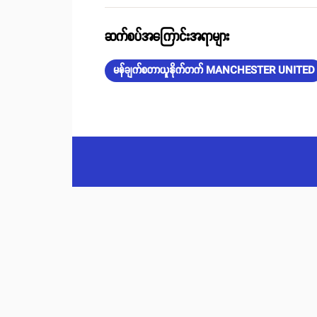
ဆက်စပ်အကြောင်းအရာများ
မန်ချက်စတာယူနိုက်တက် MANCHESTER UNITED