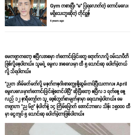
Gym ကစားပြီး "မ" ပြရလောက်တဲ့ ကောင်မလေး
မရှိသေးဘူးဆိုတဲ့ တိုင်ရွန်
6 years ago
မေကဗျာကတော့ ဧပြီလအစမှာ ကံကောင်းခြင်းတွေ ရောက်လာလို့ ဝမ်းသာပီတိ
ဖြစ်လို့နေပါတယ်။ သူမရဲ့ မွေးလ အစလေးမှာ ထီ ၅ သောင်းဆု ပေါက်ခဲ့တယ်
လို့ သိရပါတယ်။
"ညက အိမ်မက်မက်လို့ မနက်ကနဂါးစာကျွေးနို့ဆွမ်းကပ်ပြီးသကာလ။ April
မွေးလလေးမှာကံကောင်းခြင်းနဲ့စတင်ပါပြီ" ဆိုပြီးတော့ ဧပြီလ ၁ ရက်နေ့ နေ့
လည် ၁၂ နာရီကျော်က သူ့ ဖေ့စ်ဘွတ်စာမျက်နှာမှာ ရေးသားခဲ့ပါတယ်။ မေ
ကဗျာဟာ "ည ၆၉" နံပါတ်နဲ့ ၁၄ ကြိမ်မြောက် အောင်ဘာလေ သိန်း ၁၅၀၀၀ ထီ
မှာ ငွေကျပ် ၅ သောင်းဆု ပေါက်ခဲ့တာဖြစ်ပါတယ်။