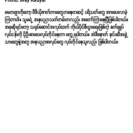
Photo: May Kabyar
မေကဗျာကိုတော့ ဗီဒီယိုဇာတ်ကားတွေကနေတဆင့် ပရိသတ်တွေ အားပေးလာခဲ့
ကြတာပါ။ သူမရဲ့ အနုပညာသက်တမ်းကလည်း အတော်ကြာနေပြီဖြစ်ပါတယ်။
အခုဆိုရင်တော့ သရုပ်ဆောင်အလုပ်ထက် ကိုယ်ပိုင်စီးပွားရေးဖြစ်တဲ့ စက်ချုပ်
လုပ်ငန်းကို ပိုဦးစားပေးလုပ်ကိုင်နေတာ တွေ့ရပါတယ်။ အဲဒီနောက် နှင်းဆီအဖွဲ့
သားတွေနဲ့အတူ အနုပညာအလုပ်တွေ လုပ်ကိုင်နေသူလည်း ဖြစ်ပါတယ်။