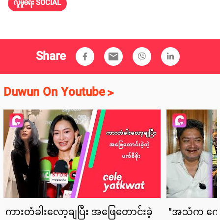
လူမှုရေး SOCIAL
Share
email
Duwun On Youtube
>