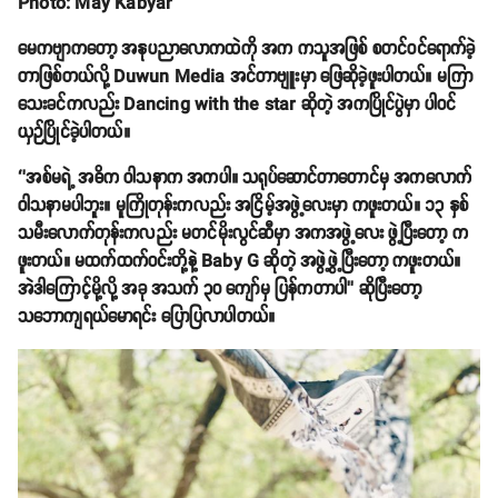
Photo: May Kabyar
မေကဗျာကတော့ အနုပညာလောကထဲကို အက ကသူအဖြစ် စတင်ဝင်ရောက်ခဲ့
တာဖြစ်တယ်လို့ Duwun Media အင်တာဗျူးမှာ ဖြေဆိုခဲ့ဖူးပါတယ်။ မကြာ
သေးခင်ကလည်း Dancing with the star ဆိုတဲ့ အကပြိုင်ပွဲမှာ ပါဝင်
ယှဉ်ပြိုင်ခဲ့ပါတယ်။
‘’အစ်မရဲ့ အဓိက ဝါသနာက အကပါ။ သရုပ်ဆောင်တာတောင်မှ အကလောက်
ဝါသနာမပါဘူး။ မူကြိုတုန်းကလည်း အငြိမ့်အဖွဲ့လေးမှာ ကဖူးတယ်။ ၁၃ နှစ်
သမီးလောက်တုန်းကလည်း မတင်မိုးလွင်ဆီမှာ အကအဖွဲ့လေး ဖွဲ့ပြီးတော့ က
ဖူးတယ်။ မထက်ထက်ဝင်းတို့နဲ့ Baby G ဆိုတဲ့ အဖွဲ့ဖွဲ့ပြီးတော့ ကဖူးတယ်။
အဲဒါကြောင့်မို့လို့ အခု အသက် ၃၀ ကျော်မှ ပြန်ကတာပါ’’ ဆိုပြီးတော့
သဘောကျရယ်မောရင်း ပြောပြလာပါတယ်။