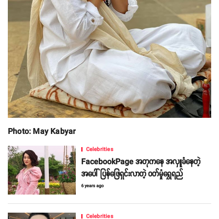
Photo: May Kabyar
Celebrities
FacebookPage အတုကနေ အလှူခံနေတဲ့
အပေါ် ပြန်ဖြေရှင်းလာတဲ့ ဝတ်မှုံရွှေရည်
6 years ago
Celebrities