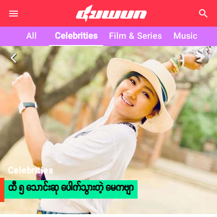
search
All
Celebrities
Film & Series
Music
arrow_back_ios
Celebrities
ထီ ၅ သောင်းဆု ပေါက်သွားတဲ့ မေကဗျာ