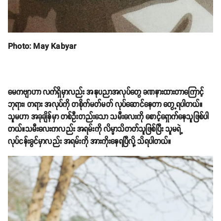
Photo: May Kabyar
မေကဗျာဟာ လက်ရှိမှာလည်း အနုပညာအလုပ်တွေ ခဏနားထားတာကြောင့်
ဘုရား၊ တရား အလုပ်ကို တစိုက်မတ်မတ် လုပ်ဆောင်နေတာ တွေ့ရပါတယ်။
သူမဟာ အခုချိန်မှာ တစ်ဦးတည်းသော သမီးလေးကို စောင့်ရှောက်နေသူဖြစ်ပါ
တယ်။သမီးလေးကလည်း အရမ်းကို လိမ္မာသိတတ်သူဖြစ်ပြီး သူမရဲ့
လုပ်ငန်းခွင်မှာလည်း အရမ်းကို အားကိုးနေရပြီလို့ သိရပါတယ်။