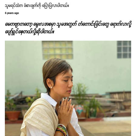
သူမရင်ထဲက ခံစားချက်ကို ပြောပြလာပါတယ်။
6 years ago
မေကဗျာကတော့ မွေးလအစမှာ သူမအတွက် ကံကောင်းခြင်းတွေ ရောက်လာလို့
ပျော်ရွှင်နေတယ်လို့ဆိုပါတယ်။