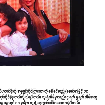
ီဟတင်စိုးကို အမှုဖွင့်တိုင်ကြားထားတဲ့ ဒေါ်ခင်မာညို(ခ)ခင်မာမြင့် ဟာ
ပ်ကိုင်ခဲ့ဖူးတယ်လို့ သိရပါတယ်။ သူ့ရဲ့အိမ်မှာလည်း ၄ ရက် ၅ ရက် အိမ်အကူ
နေ့ နေ့လည် ၁၁ နာရီက သူ့ရဲ့ ဖေ့ဘွတ်ပေါ်မှာ ရေးသားခဲ့ပါတယ်။