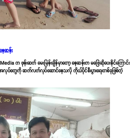
 နေဆန်း
edia က ဖုန်းဆက် မေးမြန်းချိန်မှာတော့ နေဆန်းက မဖြေဆိုပေးနိုင်ကြောင်း
လုပ်တွေကို ဆက်လက်လုပ်ဆောင်နေသလို ကိုယ်ပိုင်စီးပွားရေးတစ်ခုဖြစ်တဲ့