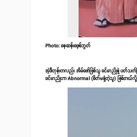
Photo: နေဆန်းဖေ့စ်ဘွတ်
အဲ့ဒီတုန်းကလည်း အိမ်ဖော်ဖြစ်သူ ခင်မာညိုနဲ့ ပတ်သက်ပ
ခင်မာညိုဟာ Abnormal (စိတ်မနှံ့တဲ့သူ) ဖြစ်တယ်