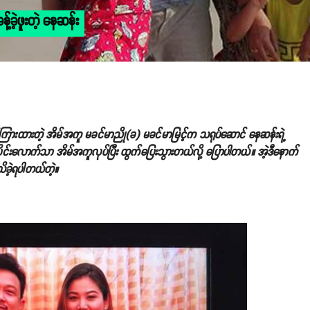
်ခဲ့ဖူးတဲ့ နေဆန်း
်တိုင်ကြားထားတဲ့ အိမ်အကူ မခင်မာညို(ခ) မခင်မာမြင့်က သရုပ်ဆောင် နေဆန်းရဲ့
ိုင်းလောက်သာ အိမ်အကူလုပ်ပြီး ထွက်ပြေးသွားတယ်လို့ ပြောပါတယ်။ အဲ့ဒီနောက်
သိခဲ့ရပါတယ်တဲ့။