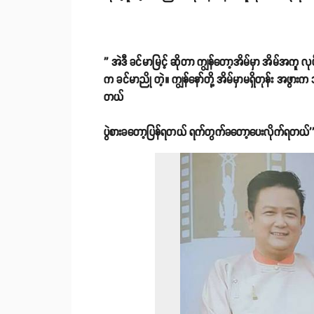
'' အဲဒီ ခင်မာမြင့် ဆိုတာ ကျွန်တော့အိမ်မှာ အိမ်အကူ
က ခင်မာညို တဲ့။ ကျွန်နော်တို့ အိမ်မှာမရှိတုန်း အဖွား
တယ်
ပွဲစားခတော့ပြန်ရတယ် ရက်တွက်ခတော့ပေးလိုက်ရတယ်'