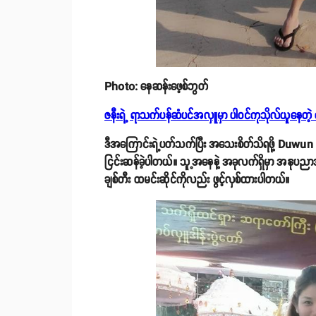
Photo: နေဆန်းဖေ့စ်ဘွတ်
ဇနီးရဲ့ ရာသက်ပန်ဆံပင်အလှူမှာ ပါဝင်ကုသိုလ်ယူနေတဲ့
ဒီအကြောင်းရဲ့ပတ်သက်ပြီး အသေးစိတ်သိရဖို့ Duwun M
ငြင်းဆန်ခဲ့ပါတယ်။ သူ့အနေနဲ့ အခုလက်ရှိမှာ အနုပညာအ
ချစ်တီး ထမင်းဆိုင်ကိုလည်း ဖွင့်လှစ်ထားပါတယ်။