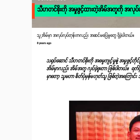
သီဟတင်စိုးကို အမှုဖွင့်ထားတဲ့အိမ်အကူကို အလုပ်ခန့
သူ့အိမ်မှာ အလုပ်လုပ်တုန်းကလည်း အဆင်မပြေမှုတွေ ရှိခဲ့ပါတယ်။
8 years ago
သရုပ်ဆောင် သီဟတင်စိုးကို အဓမ္မကျင့်မှုနဲ့ အမှုဖွင့
အိမ်မှာလည်း အိမ်အကူ လုပ်ခဲ့ဖူးတာ ဖြစ်ပါတယ်။ ရက်ပ
မှာတော့ သူမဟာ စိတ်ပုံမှန်မဟုတ်သူ ဖြစ်တဲ့အကြောင်း 