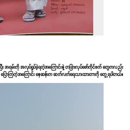
ြီး အရမ်းကို အလုပ်ရှုပ်ခဲ့ရတဲ့အကြောင်းနဲ့ တခြားလုပ်ဖော်ကိုင်ဖက် တွေကလည်း
လို့ ပြောကြတဲ့အကြောင်း နေဆန်းက ဆက်လက်ရေးသားထားတာကို တွေ့ရပါတယ်။