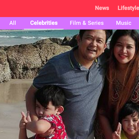
News
Lifestyl
All
Celebrities
Film & Series
Music