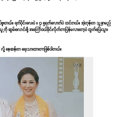
 လုပ်ဖူးတယ်။ ရက်ပိုင်းလေးပဲ ။ ၄၊ ၅ရက်လောက်ပဲ ထင်တယ်။ အဲ့တုန်းက သူ့နာမည်
က သူ့ကို ဆွမ်းလောင်းဖို့ အကြော်ဝယ်ခိုင်းလိုက်တာပြန်မလာတော့ပဲ ထွက်ပြေးသွား
' လို့ နေဆန်းက ရေးသားထားတာဖြစ်ပါတယ်။