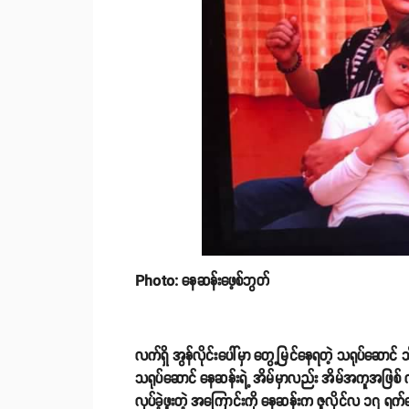
Photo: နေဆန်းဖေ့စ်ဘွတ်
လက်ရှိ အွန်လိုင်းပေါ်မှာ တွေ့မြင်နေရတဲ့ သရုပ်ဆောင် သ
သရုပ်ဆောင် နေဆန်းရဲ့ အိမ်မှာလည်း အိမ်အကူအဖြစ် လု
လုပ်ခဲ့ဖူးတဲ့ အကြောင်းကို နေဆန်းက ဇူလိုင်လ ၁၇ ရက်