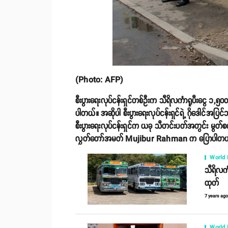
(Photo: AFP)
စီးပွားရေးလုပ်ငန်းရှင်တစ်ဦးက သီရိလင်္ကာရူပီးငွေ ၁,၅
ပါတယ်။ အဆိုပါ စီးပွားရေးလုပ်ငန်းရှင်ရဲ့ ဂိုဒေါင်အပြင
စီးပွားရေးလုပ်ငန်းရှင်က ယခု သီတင်းပတ်အတွင်း မွတ်စ
လွှတ်တော်အမတ် Mujibur Rahman က ပြောပါတယ
World
သီရိလင်္
ထုတ်
7 years ag
World