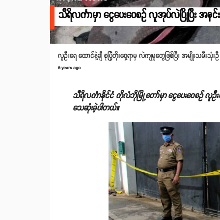
သီရိလင်္ကာမှာ ငွေပေးဝေစဥ် လူအုပ်လဲပြိုပြီး အနင်း
လူဦးရေ ထောင်နဲ့ချီ စုပြုံတိုးဝှေ့ရာမှ လဲကျမှုတွေဖြစ်ပြီး အမျိုးသမီးသ
6 years ago
သီရိလင်္ကာနိုင်ငံ ကိုလံဘိုမြို့တော်မှာ ငွေပေးဝေစဥ် လူဦး
သေဆုံးခဲ့ပါတယ်။