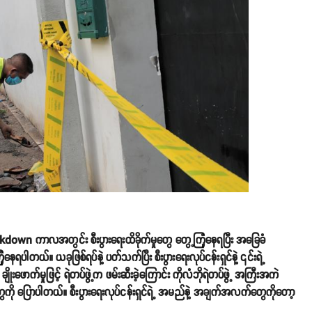
kdown ကာလအတွင်း စီးပွားရေးထိခိုက်မှုတွေ တွေ့ကြုံနေရပြီး အခြေခံ
ပါတယ်။ ယခုဖြစ်ရပ်နဲ့ ပတ်သက်ပြီး စီးပွားရေးလုပ်ငန်းရှင်နဲ့ ၎င်းရဲ့
ောက်မှုဖြင့် ရဲတပ်ဖွဲ့က ဖမ်းဆီးခဲ့ကြောင်း ကိုလံဘိုရဲတပ်ဖွဲ့ အကြီးအကဲ
ာပါတယ်။ စီးပွားရေးလုပ်ငန်းရှင်ရဲ့ အမည်နဲ့ အချက်အလက်တွေကိုတော့