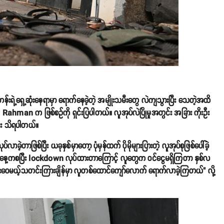
်းရဲ့ရှေ့ဆုံးနေရာမှာ ရောက်နေခဲ့တဲ့ အမျိုးသမီးတွေ လဲကျသွားပြီး သေတဲ့အထိ
ahman က ဖြစ်စဥ်ကို ရှင်းပြပါတယ်။ လူအုပ်လဲပြိုမှုအတွင်း အခြား ကိုးဦး
င်း သိရပါတယ်။
်လာခဲ့တာဖြစ်ပြီး ယခုနှစ်မှာတော့ ပုံမှန်ထက် ပိုမိုများပြားတဲ့ လူအုပ်စုဖြစ်ပေါ်ခဲ့
နေ့ကစပြီး lockdown လုပ်ထားတာကြောင့် လူတွေက ဝင်ငွေမရှိကြတာ နှစ်လ
းဝေမယ့်သတင်းကြားချိန်မှာ လူတစ်ထောင်ကျော်လောက် ရောက်လာခဲ့ကြတယ်" လို့