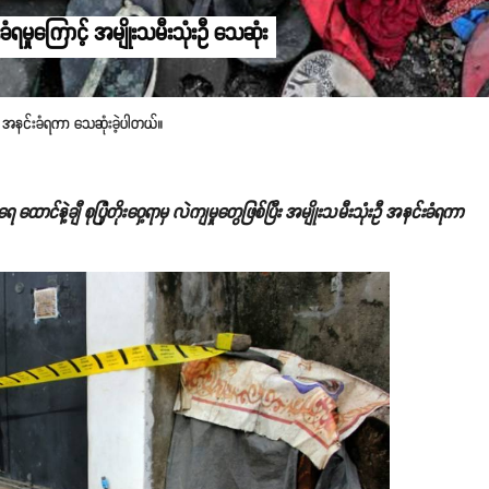
ခံရမှုကြောင့် အမျိုးသမီးသုံးဦ သေဆုံး
ုံးဦ အနင်းခံရကာ သေဆုံးခဲ့ပါတယ်။
ရေ ထောင်နဲ့ချီ စုပြုံတိုးဝှေ့ရာမှ လဲကျမှုတွေဖြစ်ပြီး အမျိုးသမီးသုံးဦ အနင်းခံရကာ