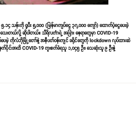
၅.၁၄ သန်းကို ရူပီး ၅,၀၀၀ (မြန်မာကျပ်ငွေ ၃၇,၀၀၀ ကျော်) ထောက်ပံ့ငွေပေးခဲ့
်ခဲ့သေးတယ်လို့ ဆိုပါတယ်။ သီရိလင်္ကာရဲ့ အခြား နေရာတွေမှာ COVID-19
ြစ်ပေမဲ့ ကိုလံဘိုမြို့တော်နဲ့ အနီပတ်ဝန်းကျင် ခရိုင်တွေကို lockdown လုပ်ထားဆဲ
 မနက်ပိုင်းအထိ COVID-19 ကူးစက်ခံရသူ ၁,၀၄၅ ဦး၊ သေဆုံးသူ ၉ ဦးနဲ့