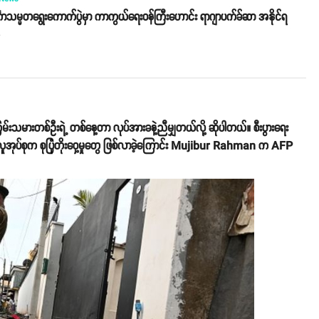
္ကာသမ္မတရွေးကောက်ပွဲမှာ ကာကွယ်ရေးဝန်ကြီးဟောင်း ရာဂျာပက်ခ်ဆာ အနိုင်ရ
o
်းသမားတစ်ဦးရဲ့ တစ်နေ့တာ လုပ်အားခနဲ့ညီမျှတယ်လို့ ဆိုပါတယ်။ စီးပွားရေး
နေတဲ့ လူအုပ်စုက စုပြုံတိုးဝှေ့မှုတွေ ဖြစ်လာခဲ့ကြောင်း Mujibur Rahman က AFP