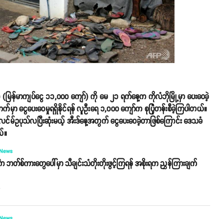
၀၀ (မြန်မာကျပ်ငွေ ၁၁,၀၀၀ ကျော်) ကို မေ ၂၁ ရက်နေ့က ကိုလံဘိုမြို့မှာ ပေးဝေခဲ့
်ဘက်မှာ ငွေပေးဝေမှုရရှိနိုင်ရန် လူဦးရေ ၁,၀၀၀ ကျော်က စုပြုံတန်းစီခဲ့ကြပါတယ်။
လင်မ်ဥပုသ်လပြီးဆုံးမယ့် အီးဒ်နေ့အတွက် ငွေပေးဝေခဲ့တာဖြစ်ကြောင်း ဒေသခံ
်။
 News
ကာ ဘတ်စ်ကားတွေပေါ်မှာ သီချင်းသံတိုးတိုးဖွင့်ကြရန် အစိုးရက ညွှန်ကြားချက်
o
 News