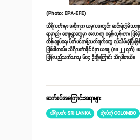
(Photo: EPA-EFE)
သီရိလင်္ကာမှာ အစိုးရက ယခုလအတွင်း ဆင်းရဲတဲ့မိသားစု 
ရာမှာည်း ကျေးရွာတွေမှာ အလားတူ ဝရုန်းသုန်းကား ဖြစ
ထိန်းချုပ်ရေး ပိတ်ပင်ကန့်သတ်ချက်တွေ ရုပ်သိမ်းခဲ့ပြီးဖ
ဖြစ်ပါတယ်။ သီရိလင်္ကာနိုင်ငံမှာ ယနေ့ (မေ ၂၂ ရက်)
ပြန်လည်သက်သာသူ ၆၀၄ ဦးရှိကြောင်း သိရပါတယ်။
ဆက်စပ်အကြောင်းအရာများ
သီရိလင်္ကာ SRI LANKA
ကိုလံဘို COLOMBO