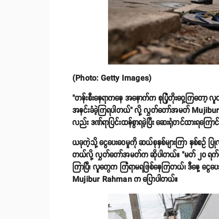
(Photo: Getty Images)
"တန်းစီးနေရာကနေ အနောက်က စုပြုံတိုးဝှေ့ကြတော့ လူတန
အနင်းခံခဲ့ကြရပါတယ်" လို့ လွှတ်တော်အမတ် Mujibur R
လည်း ဒဏ်ရာပြင်းထန်စွာရခဲ့ပြီး ဆေးရုံတင်ထားရကြော
ယခုကဲ့သို့ ငွေပေးဝေမှုကို ဆယ်စုနှစ်များကြာ နှစ်စဥ် ပြုလုပ
တယ်လို့ လွှတ်တော်အမတ်က ဆိုပါတယ်။ "မတ် ၂၀ ရက်
ကြာပြီ၊ လူတွေက ကြံရာမရဖြစ်နေကြတယ်၊ ဒီနေ့ ငွေပေ
Mujibur Rahman က ပြောပါတယ်။