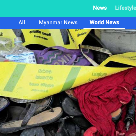
News
Lifestyl
All
Myanmar News
World News