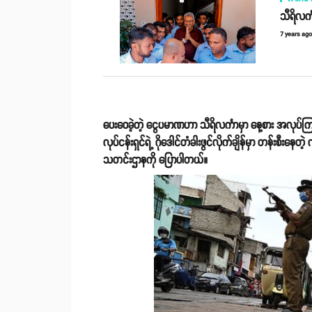
သီရိလင်
7 years ag
ပေးဝေခဲ့တဲ့ ငွေပမာဏဟာ သီရိလင်္ကာမှာ နေ့စား အလုပ်ကြမ
လုပ်ငန်းရှင်ရဲ့ ဂိုဒေါင်တံခါးဖွင်လိုက်ချိန်မှာ တန်းစီး
သတင်းဌာနကို ပြောပါတယ်။