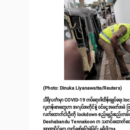
(Photo: Dinuka Liyanawatte/Reuters)
သီရိလင်္ကာမှာ COVID-19 ကပ်ရောဂါထိန်းချုပ်ရေး loc
လူတန်းစားတွေဟာ အလုပ်အကိုင်နဲ့ ဝင်ငွေအခက်အခဲ ကြုံနေရ
လက်ထောက်ငါးဦးကို lockdown စည်းမျဥ်းစည်းကမ်း ချိုးဖ
Deshabandu Tennakoon က သတင်းထောက်တွေကို ပြေ
အာဏာပိုင်တွေ ထုတ်ဖော်ပြောခဲ့ခြင်း မရှိပါဘူး။