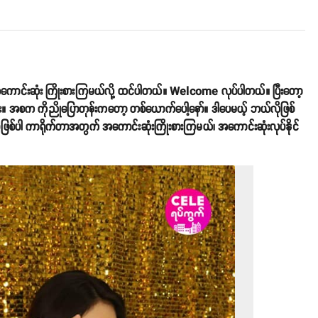
ာ အကောင်းဆုံး ကြိုးစားကြမယ်လို့ ထင်ပါတယ်။ Welcome လုပ်ပါတယ်။ ပြီးတော့
ဘူး။ အစက ကိုညိုပြောတုန်းကတော့ တစ်ယောက်ပေါ့နော်။ ဒါပေမယ့် ဘယ်လိုဖြစ်
်ဖြစ်ပါ ကာရိုက်တာအတွက် အကောင်းဆုံးကြိုးစားကြမယ်၊ အကောင်းဆုံးလုပ်နိုင်