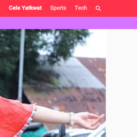
e
Cele Yatkwat
Sports
Tech