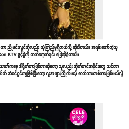
ိုက်တာ ညိုမင်းလွင်ကိုလည်း ယုံကြည်မှုရှိတယ်လို့ ဆိုပါတယ်။ အရမ်းတော်တဲ့သူ
KTV ဖွင့်ပွဲကို တက်ရောက်ရင်း ဖြေဆိုခဲ့တာပါ။
ောက်ကနေ ဒါရိုက်တာဖြစ်တာဆိုတော့ သူလည်း အိုက်တင်အပိုင်းတွေ သင်တာ
က်တိ အံဝင်ဂွင်ကျဖြစ်ပြီးတော့ လူအများကြိုက်မယ့် ဇာတ်ကားတစ်ကားဖြစ်မယ်လို့