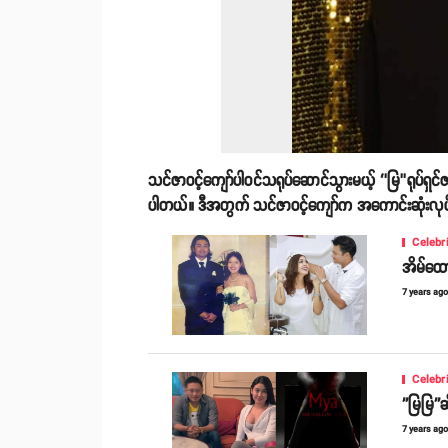
သင်ဇာဝင့်ကျော်ပါဝင်သရုပ်ဆောင်သွားမယ့် ‘’မြ’’ရုပ်ရှ
ပါတယ်။ ဒီအတွက် သင်ဇာဝင့်ကျော်က အကောင်းဆုံးလုပ်န
Celebr
အိမ်ထောင
7 years ag
Celebr
''မြမြ'
7 years ag