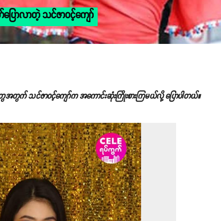
်ပြောလာတဲ့ သင်ဇာဝင့်ကျော်
တွေအတွက် သင်ဇာဝင့်ကျော်က အကောင်းဆုံးကြိုးစားကြမယ်လို့ ပြောပါတယ်။