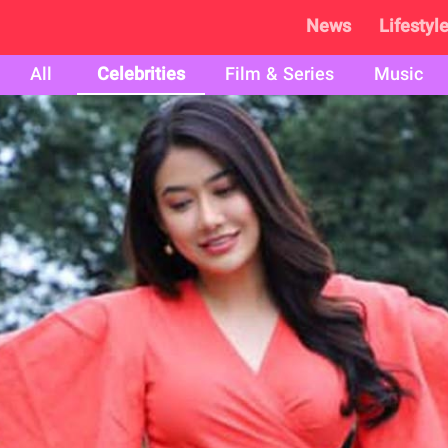
News
Lifestyl
All
Celebrities
Film & Series
Music