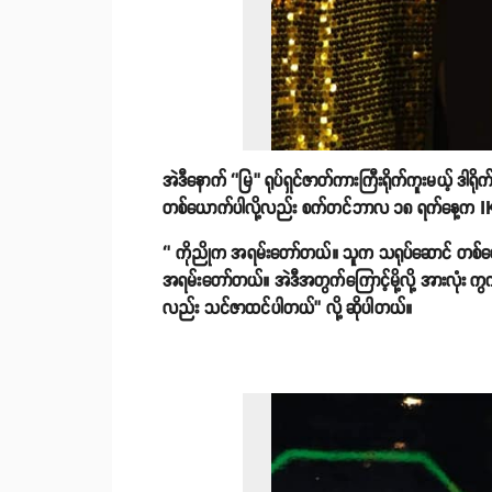
အဲဒီနောက် ‘’မြ’’ ရုပ်ရှင်ဇာတ်ကားကြီးရိုက်ကူးမယ့် ဒါရ
တစ်ယောက်ပါလို့လည်း စက်တင်ဘာလ ၁၈ ရက်နေ့က IKon 
‘’ ကိုညိုက အရမ်းတော်တယ်။ သူက သရုပ်ဆောင် တစ်ယ
အရမ်းတော်တယ်။ အဲဒီအတွက်ကြောင့်မို့လို့ အားလုံး ကွ
လည်း သင်ဇာထင်ပါတယ်’’ လို့ ဆိုပါတယ်။