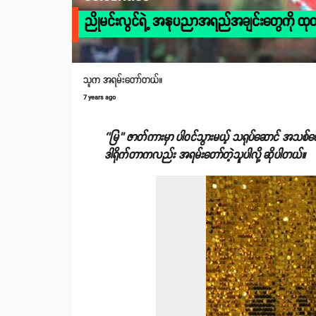
ညိုမင်းလွင်ရဲ့ အနုပညာအရည်အချင်းတွေကို ထုတ
သူက အရမ်းတော်တယ်။
7 years ago
‘’မြ’’ ဇာတ်ကားမှာ ပါဝင်သွားမယ့် သရုပ်ဆောင် အသစ်
ဒါရိုက်တာကလည်း အရမ်းတော်တဲ့သူပါလို့ ဆိုပါတယ်။