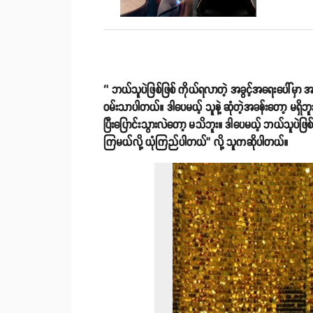
‘’ ဘယ်သူပဲဖြစ်ဖြစ် ကိုယ်ရလာတဲ့ အခွင့်အရေးပေါ်မှ
ဝမ်းသာပါတယ်။ ဒါပေမယ့် သူနဲ့ ဆုံတဲ့အခန်းတော့ မရှိ
ပြီးပြောင်းသွားလဲတော့ မသိဘူး။ ဒါပေမယ့် ဘယ်သူပဲဖြစ
ကြမယ်လို့ ယုံကြည်ပါတယ်’’ လို့ သူကဆိုပါတယ်။