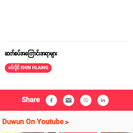
ဆက်စပ်အကြောင်းအရာများ
ခင်လှိုင် KHIN HLAING
Share
email
Duwun On Youtube
>