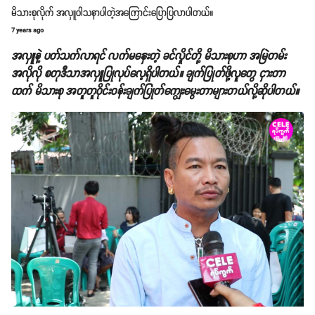
မိသားစုလိုက် အလှူဝါသနာပါတဲ့အကြောင်းပြောပြလာပါတယ်။
7 years ago
အလှူနဲ့ ပတ်သက်လာရင် လက်မနှေးတဲ့ ခင်လှိုင်တို့ မိသားစုဟာ အမြဲတမ်း
အလိုလို စတုဒီသာအလှူပြုလုပ်လေ့ရှိပါတယ်။ ချက်ပြုတ်ဖို့လူတွေ ငှားတာ
ထက် မိသားစု အတူတူဝိုင်းဝန်းချက်ပြုတ်ကျွေးမွေးတာများတယ်လို့ဆိုပါတယ်။