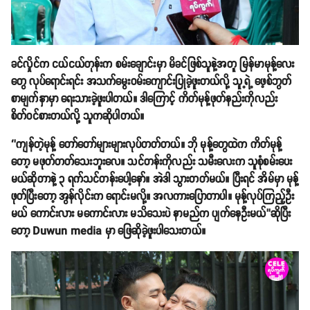
ခင်လှိုင်က ငယ်ငယ်တုန်းက စမ်းချောင်းမှာ မိခင်ဖြစ်သူနဲ့အတူ မြန်မာမုန့်လေး
တွေ လုပ်ရောင်းရင်း အသက်မွေးဝမ်းကျောင်းပြုခဲ့ဖူးတယ်လို့ သူ့ရဲ့ ဖေ့စ်ဘွတ်
စာမျက်နှာမှာ ရေးသားခဲ့ဖူးပါတယ်။ ဒါကြောင့် ကိတ်မုန့်ဖုတ်နည်းကိုလည်း
စိတ်ဝင်စားတယ်လို့ သူကဆိုပါတယ်။
‘’ကျန်တဲ့မုန့် တော်တော်များများလုပ်တတ်တယ်။ ဘို မုန့်တွေထဲက ကိတ်မုန့်
တော့ မဖုတ်တတ်သေးဘူးလေ။ သင်တန်းကိုလည်း သမီးလေးက သူစုံစမ်းပေး
မယ်ဆိုတာနဲ့ ၃ ရက်သင်တန်းပေါ့နော်။ အဲဒါ သွားတတ်မယ်။ ပြီးရင် အိမ်မှာ မုန့်
ဖုတ်ပြီးတော့ အွန်လိုင်းက ရောင်းမလို့။ အလကားပြောတာပါ။ မုန့်လုပ်ကြည့်ဦး
မယ် ကောင်းလား မကောင်းလား မသိသေးပဲ နာမည်က ပျက်နေဦးမယ်’’ဆိုပြီး
တော့ Duwun media မှာ ဖြေဆိုခဲ့ဖူးပါသေးတယ်။