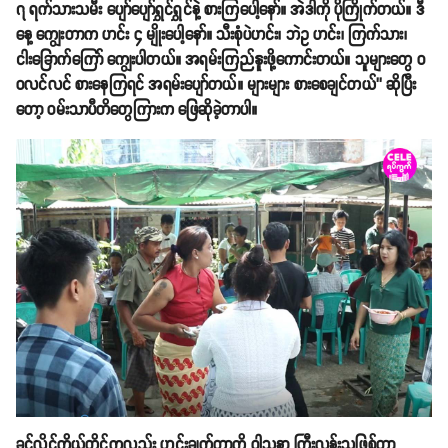
၇ ရက်သားသမီး ပျော်ပျော်ရွှင်ရွှင်နဲ့ စားကြပေါ့နော်။ အဲဒါကို ပိုကြိုက်တယ်။ ဒီ
နေ့ ကျွေးတာက ဟင်း ၄ မျိုးပေါ့နော်။ သီးစုံပဲဟင်း၊ ဘဲဥ ဟင်း၊ ကြက်သား၊
ငါးခြောက်ကြော် ကျွေးပါတယ်။ အရမ်းကြည်နူးဖို့ကောင်းတယ်။ သူများတွေ ဝ
ဝလင်လင် စားနေကြရင် အရမ်းပျော်တယ်။ များများ စားစေချင်တယ်’’ ဆိုပြီး
တော့ ဝမ်းသာပီတိတွေကြားက ဖြေဆိုခဲ့တာပါ။
ခင်လှိုင်ကိုယ်တိုင်ကလည်း ဟင်းချက်တာကို ဝါသနာ ကြီးလွန်းသူဖြစ်တာ