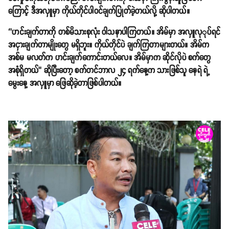
ကြောင့် ဒီအလှူမှာ ကိုယ်တိုင်ပါဝင်ချက်ပြုတ်ခဲ့တယ်လို့ ဆိုပါတယ်။
‘’ဟင်းချက်တာကို တစ်မိသားစုလုံး ဝါသနာပါကြတယ်။ အိမ်မှာ အလှူလုုပ်ရင်
အငှားချက်တာမျိုးတွေ မရှိဘူး။ ကိုယ်တိုင်ပဲ ချက်ကြတာများတယ်။ အိမ်က
အစ်မ မလတ်က ဟင်းချက်ကောင်းတယ်လေ။ အိမ်မှာက ဆိုင်လိုပဲ စက်တွေ
အစုံရှိတယ်’’ ဆိုပြီးတော့ စက်တင်ဘာလ ၂၄ ရက်နေ့က သားဖြစ်သူ နေရဲ ရဲ့
မွေးနေ့ အလှူမှာ ဖြေဆိုခဲ့တာဖြစ်ပါတယ်။