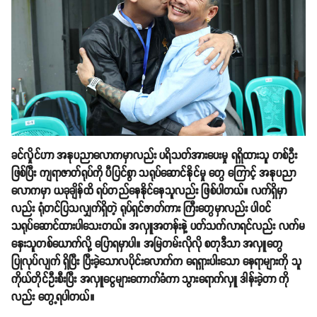
ခင်လှိုင်ဟာ အနုပညာလောကမှာလည်း ပရိသတ်အားပေးမှု ရရှိထားသူ တစ်ဦး
ဖြစ်ပြီး ကျရာဇာတ်ရုပ်ကို ပီပြင်စွာ သရုပ်ဆောင်နိုင်မှု တွေ ကြောင့် အနုပညာ
လောကမှာ ယခုချိန်ထိ ရပ်တည်နေနိုင်နေသူလည်း ဖြစ်ပါတယ်။ လက်ရှိမှာ
လည်း ရုံတင်ပြသလျှက်ရှိတဲ့ ရုပ်ရှင်ဇာတ်ကား ကြီးတွေမှာလည်း ပါဝင်
သရုပ်ဆောင်ထားပါသေးတယ်။ အလှူအတန်းနဲ့ ပတ်သက်လာရင်လည်း လက်မ
နှေးသူတစ်ယောက်လို့ ပြောရမှာပါ။ အမြဲတမ်းလိုလို စတုဒီသာ အလှူတွေ
ပြုလုပ်လျက် ရှိပြီး ပြီးခဲ့သောလပိုင်းလောက်က ရေရှားပါးသော နေရာများကို သူ
ကိုယ်တိုင်ဦးစီးပြီး အလှူငွေများကောက်ခံကာ သွားရောက်လှူ ဒါန်းခဲ့တာ ကို
လည်း တွေ့ရပါတယ်။