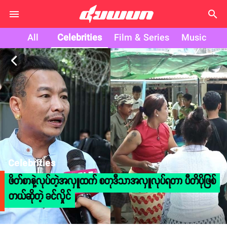
search
All
Celebrities
Film & Series
Music
arrow_back_ios
Celebrities
ဖိတ်စာနဲ့လုပ်တဲ့အလှူထက် စတုဒီသာအလှူလုပ်ရတာ ပီတိပိုဖြစ်
တယ်ဆိုတဲ့ ခင်လှိုင်