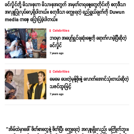
ခင်လှိုင်တို့ မိသားစုဟာ မိသားစုအတွက် အမှတ်တရနေ့တွေတိုင်းကို စတုဒီသာ
အလှူပြုလုပ်လေ့ရှိပါတယ်။ စတုဒီသာ ကျွေးရတဲ့ ရည်ရွယ်ချက်ကို Duwun
media ကနေ ပြောပြခဲ့ပါတယ်။
Celebrities
ဘဝမှာ အပျော်ရွှင်ရဆုံးနေ့ကို ရောက်လာခဲ့ပြီဆိုတဲ့
ခင်လှိုင်
7 years ago
Celebrities
မေမေ ပေးတဲ့မုန့်ဖိုးနဲ့ လောက်အောင်သုံးတယ်ဆိုတဲ့
သဇင်ထူးမြင့်
7 years ago
‘’အိမ်ထဲမှာခေါ် ဖိတ်စာတွေနဲ့ ဖိတ်ပြီး ကျွေးရတဲ့ အလှူမျိုးလည်း မကြိုက်ဘူး။