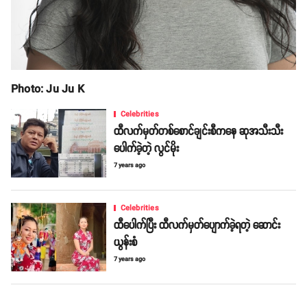
Photo: Ju Ju K
Celebrities
ထီလက်မှတ်တစ်စောင်ချင်းစီကနေ ဆုအသီးသီး
ပေါက်ခဲ့တဲ့ လွင်မိုး
7 years ago
Celebrities
ထီပေါက်ပြီး ထီလက်မှတ်ပျောက်ခဲ့ရတဲ့ ဆောင်း
ယွန်းစံ
7 years ago