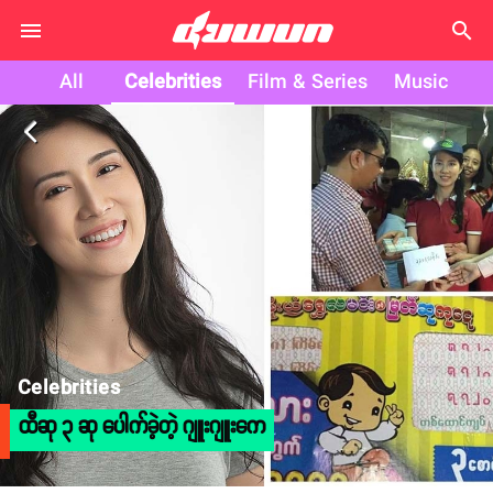
search
All
Celebrities
Film & Series
Music
arrow_back_ios
Celebrities
ထီဆု ၃ ဆု ပေါက်ခဲ့တဲ့ ဂျူးဂျူးကေ