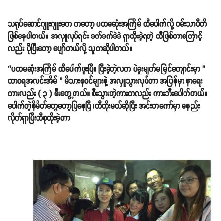
သရုပ်ဆောင်ဂျူးဂျူးကေ ကတော့ ပထမဆုံးအကြိမ် ထီပေါက်လို့ ဝမ်းသာပီတိ
ဖြစ်နေပါတယ်။ အလှူလုပ်ရင်း ခက်ခက်ခဲခဲ ရှာထိုးခဲ့ရတဲ့ ထီဖြစ်တာကြောင့်
လည်း ပိုပြီးတော့ ပျော်တယ်လို့ သူကဆိုပါတယ်။
‘’ပထမဆုံးအကြိမ် ထီပေါက်ဖူးပြီ။ ပြီးခဲ့တဲ့လက ပဲခူးမျက်မမြင်ကျောင်းမှာ "
ထာဝရအလင်းအိမ် " မိသားစုဝင်များနဲ့ အလှူသွားလုပ်တာ အပြန်မှာ နာရေး
ကားလည်း ( ၃ ) စီးတွေ့တယ်။ စီးသွားတဲ့ကားကလည်း ကားဘီးပေါက်တယ်။
ပေါက်တဲ့နိမိတ်တွေတော့ပြနေပြီ ၊ထီထိုးမယ်ဆိုပြီး အင်းတကော်မှာ မနည်း
လိုက်ရှာပြီးထီစုထိုးခဲ့တာ
ငါးသောင်းဆု သုံးဆု " ၁၅၀,၀၀၀ " ပေါက်တယ်လေ။’’
ဆိုပြီးတော့ စက်တင်ဘာလ ၃ ရက်နေ့ မနက် ၉ နာရီခွဲက သူ့ရဲ့ ဖေ့စ်ဘွတ်ပေ့ချ်
မှာ ရေးသားခဲ့ပါတယ်။