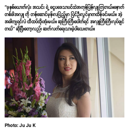
‘’ခုနှစ်ယောက်လုံး အသင်း ရဲ့ ငွေပဒေသာပင်ထဲအကုန်ပြန်လှူကြတယ်။နောက်
တစ်ခါအလှူ ကို တန်ဆောင်မုန်းလပြည့်မှာ ပြင်ဦးလွင်မှာကထိန်ခင်းမယ်။ အဲ့
အခါကျရင်လဲ ထီထပ်ထိုးအုံးမယ်။ ဆုကြီးကြီးပေါက်ရင် အလှူကြီးကြီးလုပ်ချင်
တယ်’’ ဆိုပြီးတော့လည်း ဆက်လက်ရေးသားခဲ့ပါသေးတယ်။
Photo: Ju Ju K