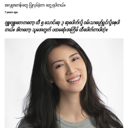
အလှူအတန်းတွေ ပြုလုပ်ခဲ့တာ တွေ့ရပါတယ်။
7 years ago
ဂျူးဂျူးကေကတော့ ထီ ၅ သောင်းဆု ၃ ဆုပေါက်လို့ ဝမ်းသာပျော်ရွှင်လို့နေပါ
တယ်။ ဒါကတော့ သူမအတွက် ပထမဆုံးအကြိမ် ထီပေါက်တာပါတဲ့။