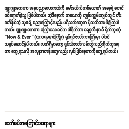
ဂျူးဂျူးကေဟာ အနုပညာလောကထဲကို မော်ဒယ်လ်တစ်ယောက် အနေနဲ့ စတင်
ဝင်ရောက်ခဲ့သူ ဖြစ်ပါတယ်။ အဲ့ဒီနောက် တယောကို ကျွမ်းကျွမ်းကျင်ကျင် တီး
ခတ်နိုင်တဲ့ သူမရဲ့ ပညာကြောင့်လည်း ပရိသတ်တွေက ပိုသတိထားမိခဲ့ကြပါ
တယ်။ ဂျူးဂျူးကေဟာ မကြာသေးခင်က ဒါရိုက်တာ ခရစ္စတီးနားခီ ရိုက်ကူးတဲ့
‘’Now & Ever ‘’(ထာဝရနှောင်ကြိုး) ရုပ်ရှင်ဇာတ်ကားကြီးမှာ ပါဝင်
သရုပ်ဆောင်ခဲ့ပါတယ်။ လက်ရှိမှာတော့ ရုပ်သံဇာတ်လမ်းတွဲလည်းရိုက်ကူးနေ
တာ တွေ့ရသလို အလှူအတန်းတွေလည်း လုပ်ဖြစ်နေတာကိုတွေ့ရပါတယ်။
ဆက်စပ်အကြောင်းအရာများ