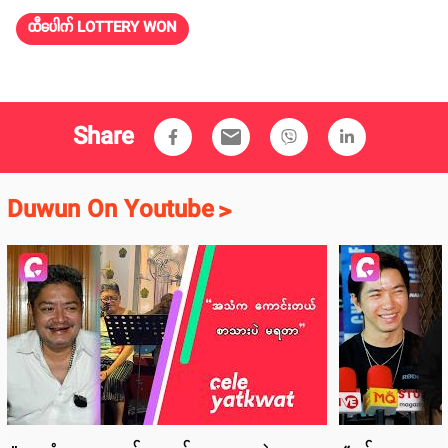
ထီပေါက် LOTTERY WON
Share
email
Duwun On Youtube
>