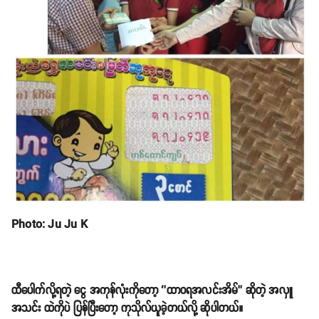
Photo: Ju Ju K
ထီပေါက်လို့ရတဲ့ ငွေ အကုန်လုံးကိုတော့ ‘’ထာဝရအလင်းအိမ်’’ ဆိုတဲ့ အလှူ
အသင်း ထဲကိုပဲ ပြန်ပြီးတော့ ကုသိုလ်ယူခဲ့တယ်လို့ ဆိုပါတယ်။