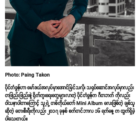
Photo: Paing Takon
ပိုင်တံခွန်ဟာ မော်ဒယ်အလုပ်မှာအောင်မြင်သလို၊ သရုပ်ဆောင်အလုပ်မှာလည်း
တဖြည်းဖြည်းနဲ့ ရိုက်ကူးရေးတွေများလာတဲ့ ပိုင်တံခွန်က ဂီတဘက် ကိုလည်း
ဝါသနာပါတာကြောင့် သူ့ရဲ့ တစ်ကိုယ်တော် Mini Album လေးဖြစ်တဲ့ ချစ်သူ
ဆိုတဲ့ တေးစီးရီးကိုလည်း ၂၀၁၇ ခုနှစ် စက်တင်ဘာလ ၁၆ ရက်နေ့ က ထွက်ရှိခဲ့
ပါသေးတယ်။