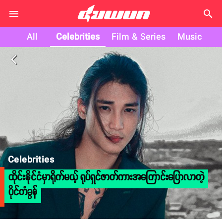
search
All
Celebrities
Film & Series
Music
arrow_back_ios
Celebrities
ထိုင်းနိုင်ငံမှာရိုက်မယ့် ရုပ်ရှင်ဇာတ်ကားအကြောင်းပြောလာတဲ့
ပိုင်တံခွန်