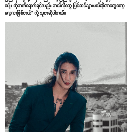
ပေါ့။ ဟိုဘက်ရောက်ရင်လည်း ဘယ်လိုတွေ ပြင်ဆင်သွားမယ်ဆိုတာတွေတော့
လေ့လာဖြစ်တယ်’’ လို့ သူကဆိုပါတယ်။