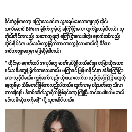
ပိုင်တံခွန်ကတော့ မကြာသေးခင်က သူအရမ်းသဘောကျရတဲ့ ထိုင်း
သရုပ်ဆောင်
Bifern
နဲ့ရိုက်ကူးခဲ့တဲ့ ကြော်ငြာလေး ထွက်ရှိလာခဲ့ပါတယ်။ သူ
ကိုယ်တိုင်ကလည်း သဘောကျရတဲ့ ကြော်ငြာလေးပါတဲ့။ နောက်ထပ်လည်း
ထိုင်းနိုင်ငံက မင်းသမီးတွေနဲ့ရိုက်ထားတာတွေရှိသေးတယ်လို့ မီဒီယာ
အင်တာဗျူးတွေမှာ ဖြေဆိုခဲ့ပါတယ်။
‘’ ထိုင်းမှာ နောက်ထပ် အလုပ်တွေ ဆက်လုပ်ဖို့ရှိတယ်ခင်ဗျ။ တခြားယိုးဒယား
မင်းသမီးတွေနဲ့ ရိုက်ထားသေးတယ်။ မကြာခင် မြန်မာနိုင်ငံမှာ အဲဒီကြော်ငြာ
လေး လွှင့်ပါမယ်။ ကျွန်တော်လည်း ယိုးဒယားဘက်က လွှင့်တဲ့ကြော်ငြာတွေကို
ဖေ့ဘွစ်မှာ သိပ်မတင်ဖြစ်တာလည်းပါတယ်။ ထွက်လာမှ ပရိသတ်တွေ သိလာ
တာပေါ့နော်။ ဒီတစ်ခေါက်သွားရိုက်ဖြစ်ရင်တော့ ကြိုပြီး တင်ပေးပါမယ်။ ဘယ်
မင်းသမီးဆိုတာကိုပေါ့’’ လို့ သူကဆိုပါတယ်။