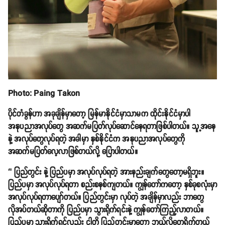
Photo: Paing Takon
ပိုင်တံခွန်ဟာ အခုချိန်မှာတော့ မြန်မာနိုင်ငံမှာသာမက ထိုင်းနိုင်ငံမှာပါ
အနုပညာအလုပ်တွေ အဆက်မပြတ်လုပ်ဆောင်နေရတာဖြစ်ပါတယ်။ သူ့အနေ
နဲ့ အလုပ်တွေလုပ်ရတဲ့ အခါမှာ နှစ်နိုင်ငံက အနုပညာအလုပ်တွေကို
အဆက်မပြတ်လေ့လာဖြစ်တယ်လို့ ပြောပါတယ်။
‘’ ပြည်တွင်း နဲ့ ပြည်ပမှာ အလုပ်လုပ်ရတဲ့ အားနည်းချက်တွေတော့မရှိဘူး။
ပြည်ပမှာ အလုပ်လုပ်ရတာ စည်းစနစ်ကျတယ်။ ကျွန်တော်ကတော့ နှစ်ခုစလုံးမှာ
အလုပ်လုပ်ရတာပျော်တယ်။ ပြည်တွင်းမှာ လုပ်တဲ့ အချိန်မှာလည်း ဘာတွေ
လိုအပ်တယ်ဆိုတာကို ပြည်ပမှာ သွားရိုက်ရင်းနဲ့ ကျွန်တော်ကြည့်လာတယ်။
ပြည်ပမှာ သွားရိုက်ရင်လည်း ငါတို့ ပြည်တွင်းမှာတော့ ဘယ်လိုတွေရိုက်တယ်