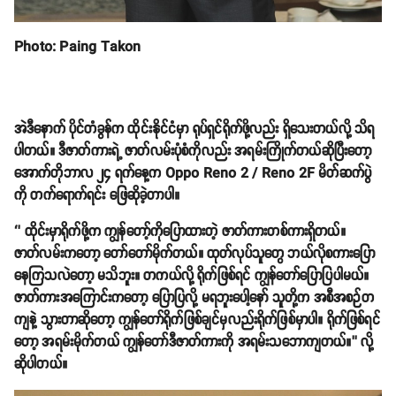
Photo: Paing Takon
အဲဒီနောက် ပိုင်တံခွန်က ထိုင်းနိုင်ငံမှာ ရုပ်ရှင်ရိုက်ဖို့လည်း ရှိသေးတယ်လို့ သိရ
ပါတယ်။ ဒီဇာတ်ကားရဲ့ ဇာတ်လမ်းပုံစံကိုလည်း အရမ်းကြိုက်တယ်ဆိုပြီးတော့
အောက်တိုဘာလ ၂၄ ရက်နေ့က Oppo Reno 2 / Reno 2F မိတ်ဆက်ပွဲ
ကို တက်ရောက်ရင်း ဖြေဆိုခဲ့တာပါ။
‘’ ထိုင်းမှာရိုက်ဖို့က ကျွန်တော့်ကိုပြောထားတဲ့ ဇာတ်ကားတစ်ကားရှိတယ်။
ဇာတ်လမ်းကတော့ တော်တော်မိုက်တယ်။ ထုတ်လုပ်သူတွေ ဘယ်လိုစကားပြော
နေကြသလဲတော့ မသိဘူး။ တကယ်လို့ ရိုက်ဖြစ်ရင် ကျွန်တော်ပြောပြပါမယ်။
ဇာတ်ကားအကြောင်းကတော့ ပြောပြလို့ မရဘူးပေါ့နော် သူတို့က အစီအစဉ်တ
ကျနဲ့ သွားတာဆိုတော့ ကျွန်တော်ရိုက်ဖြစ်ချင်မှလည်းရိုက်ဖြစ်မှာပါ။ ရိုက်ဖြစ်ရင်
တော့ အရမ်းမိုက်တယ် ကျွန်တော်ဒီဇာတ်ကားကို အရမ်းသဘောကျတယ်။’’ လို့
ဆိုပါတယ်။