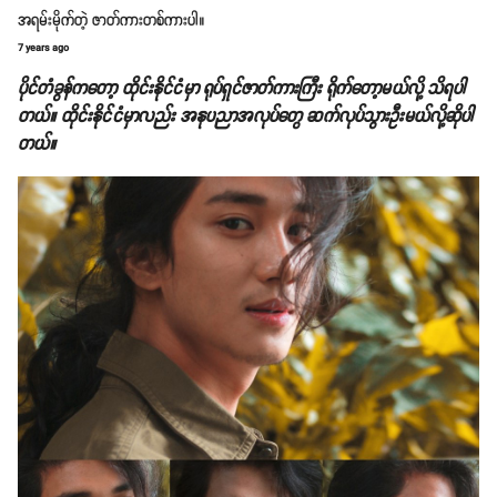
အရမ်းမိုက်တဲ့ ဇာတ်ကားတစ်ကားပါ။
7 years ago
ပိုင်တံခွန်ကတော့ ထိုင်းနိုင်ငံမှာ ရုပ်ရှင်ဇာတ်ကားကြီး ရိုက်တော့မယ်လို့ သိရပါ
တယ်။ ထိုင်းနိုင်ငံမှာလည်း အနုပညာအလုပ်တွေ ဆက်လုပ်သွားဦးမယ်လို့ဆိုပါ
တယ်။