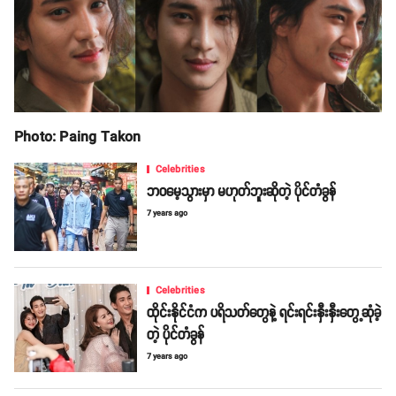
Photo: Paing Takon
Celebrities
ဘဝမေ့သွားမှာ မဟုတ်ဘူးဆိုတဲ့ ပိုင်တံခွန်
7 years ago
Celebrities
ထိုင်းနိုင်ငံက ပရိသတ်တွေနဲ့ ရင်းရင်းနှီးနှီးတွေ့ဆုံခဲ့
တဲ့ ပိုင်တံခွန်
7 years ago