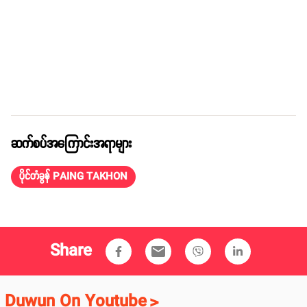
ဆက်စပ်အကြောင်းအရာများ
ပိုင်တံခွန် PAING TAKHON
Share
email
Duwun On Youtube
>