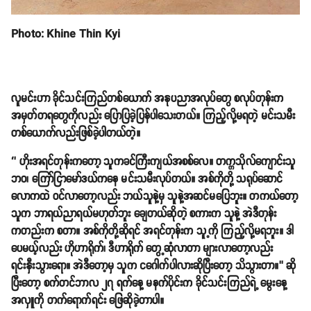
Photo: Khine Thin Kyi
လူမင်းဟာ ခိုင်သင်းကြည်တစ်ယောက် အနုပညာအလုပ်တွေ စလုပ်တုန်းက
အမှတ်တရတွေကိုလည်း ပြောပြခဲ့ပြန်ပါသေးတယ်။ ကြည့်လို့မရတဲ့ မင်းသမီး
တစ်ယောက်လည်းဖြစ်ခဲ့ပါတယ်တဲ့။
‘’ ဟိုးအရင်တုန်းကတော့ သူကခင်ကြီးကျယ်အစစ်လေ။ တက္ကသိုလ်ကျောင်းသူ
ဘဝ၊ ကြော်ငြာမော်ဒယ်ကနေ မင်းသမီးလုပ်တယ်။ အစ်ကိုတို့ သရုပ်ဆောင်
လောကထဲ ဝင်လာတော့လည်း ဘယ်သူနဲ့မှ သူနဲ့အဆင်မပြေဘူး။ တကယ်တော့
သူက ဘာရယ်ညာရယ်မဟုတ်ဘူး ချေတယ်ဆိုတဲ့ စကားက သူနဲ့ အဲဒီတုန်း
ကတည်းက စတာ။ အစ်ကိုတို့ဆိုရင် အရင်တုန်းက သူ့ကို ကြည့်လို့မရဘူး။ ဒါ
ပေမယ့်လည်း ဟိုဟာရိုက်၊ ဒီဟာရိုက် တွေ့ဆုံလာတာ များလာတော့လည်း
ရင်းနှီးသွားရော။ အဲဒီတော့မှ သူက ငဂေါက်ပါလားဆိုပြီးတော့ သိသွားတာ။’’ ဆို
ပြီးတော့ စက်တင်ဘာလ ၂၇ ရက်နေ့ မနက်ပိုင်းက ခိုင်သင်းကြည်ရဲ့ မွေးနေ့
အလှူကို တက်ရောက်ရင်း ဖြေဆိုခဲ့တာပါ။