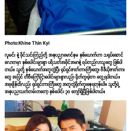
Photo:Khine Thin Kyi
လူမင်း နဲ့ ခိုင်သင်းကြည်တို့ အနုပညာမောင်နှမ နှစ်ယောက်ဟာ သရုပ်ဆောင်
လောကမှာ နှစ်ပေါင်းများစွာ ပရိသတ်အခိုင်အမာနဲ့ ရပ်တည်လာသူတွေ ဖြစ်ပါ
တယ်။ သူတို့ နှစ်ယောက်အတူတွဲပြီး ရုပ်ရှင်ဇာတ်ကားကြီးတွေ၊ ဗီဒီယိုဇာတ်ကား
တွေ အပြင် တီဗီကြော်ငြာပေါင်းများစွာလည်း ရိုက်ကူးခဲ့တာ တွေ့ရပါတယ်။
အခုချိန်ထိလည်း ရုပ်ရှင်ကားကြီးတွေ အတူတွဲရိုက်ကူးနေရတုန်းပါ။ သူတို့ရဲ့
အနုပညာသက်တမ်းကတော့ နှစ်ပေါင်း ၃၀ ကျော်ရှိပြီဖြစ်ပါတယ်။