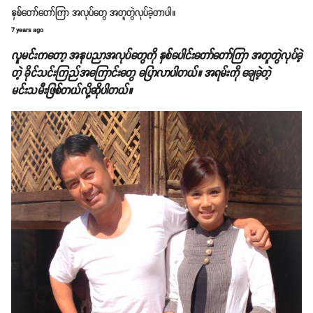
နှစ်တော်တော်ကြာ အလုပ်တွေ အတူတွဲလုပ်ခဲ့တာပါ။
7 years ago
လူမင်းကတော့ အနုပညာအလုပ်တွေကို နှစ်ပေါင်းတော်တော်ကြာ အတူတွဲလုပ်ခဲ့
တဲ့ ခိုင်သင်းကြည်အကြောင်းတွေ ပြောလာပါတယ်။ အရမ်းကို ချေခဲ့တဲ့
မင်းသမီးဖြစ်တယ်လို့ဆိုပါတယ်။