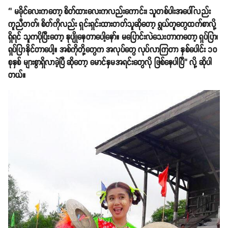
‘’ မခိုင်လေးကတော့ စိတ်ထားလေးကလည်းကောင်း၊ သူတစ်ပါးအပေါ်လည်း
ကူညီတတ်၊ စိတ်ကိုလည်း ရှင်းရှင်းထားတတ်သူဆိုတော့ ရွယ်တူတွေထက်စာလို့
ရှိရင် သူကပိုပြီးတော့ နုပျိုနေတာပေါ့နော်။ မပြောင်းလဲသေးတာကတော့ ရှပ်ပြာ၊
ရှပ်ပြာနိုင်တာပေါ့။ အစ်ကိုတို့တွေက အလုပ်တွေ လုပ်လာကြတာ နှစ်ပေါင်း ၁၀
စုနှစ် များစွာရှိလာခဲ့ပြီ ဆိုတော့ မောင်နှမအရင်းတွေလို ဖြစ်နေပါပြီ’’ လို့ ဆိုပါ
တယ်။