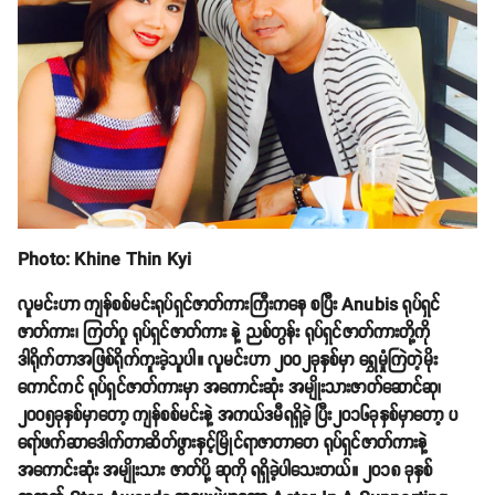
Photo: Khine Thin Kyi
လူမင်းဟာ ကျန်စစ်မင်းရုပ်ရှင်ဇာတ်ကားကြီးကနေ စပြီး Anubis ရုပ်ရှင်
ဇာတ်ကား၊ ကြတ်ဂူ ရုပ်ရှင်ဇာတ်ကား နဲ့ ညစ်တွန်း ရုပ်ရှင်ဇာတ်ကားတို့ကို
ဒါရိုက်တာအဖြစ်ရိုက်ကူးခဲ့သူပါ။ လူမင်းဟာ ၂၀၀၂ခုနှစ်မှာ ရွှေမှုံကြဲတဲ့မိုး
ကောင်ကင် ရုပ်ရှင်ဇာတ်ကားမှာ အကောင်းဆုံး အမျိုးသားဇာတ်ဆောင်ဆု၊
၂၀၀၅ခုနှစ်မှာတော့ ကျန်စစ်မင်းနဲ့ အကယ်ဒမီရရှိခဲ့ ပြီး၂၀၁၆ခုနှစ်မှာတော့ ပ
ရော်ဖက်ဆာဒေါက်တာဆိတ်ဖွားနှင့်မြိုင်ရာဇာတာတေ ရုပ်ရှင်ဇာတ်ကားနဲ့
အကောင်းဆုံး အမျိုးသား ဇာတ်ပို့ ဆုကို ရရှိခဲ့ပါသေးတယ်။ ၂၀၁၈ ခုနှစ်