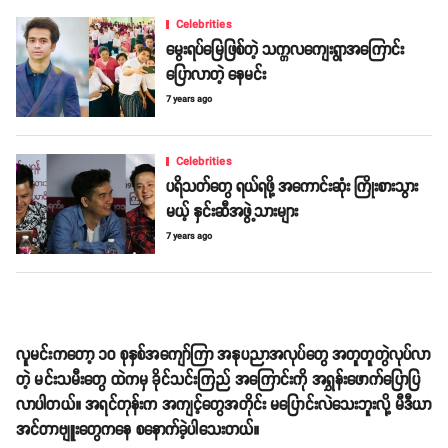
Celebrities
မွေးရပ်မြေဖြစ်တဲ့ သက္ကလကျေးရွာအကြောင်း
ပြောလာတဲ့ နေမင်း
7 years ago
Celebrities
ပရိသတ်တွေ ရယ်ရဖို့ အကောင်းဆုံး ကြိုးစားသွား
မယ့် နှင်းဆီအဖွဲ့သားများ
7 years ago
လူမင်းကတော့ ၁၀ စုနှစ်အကျော်ကြာ အနုပညာအလုပ်တွေ အတူတူတွဲလုပ်လာ
တဲ့ မင်းသမီးတွေ ထဲကမှ ခိုင်သင်းကြည် အကြောင်းကို အရွှန်းဖောက်ပြောပြ
လာပါတယ်။ အရင်တုန်းက အကျင့်တွေအတိုင်း မပြောင်းလဲသေးဘူးလို့ မီဒီယာ
အင်တာဗျူးတွေကနေ စနောက်ခဲ့ပါသေးတယ်။