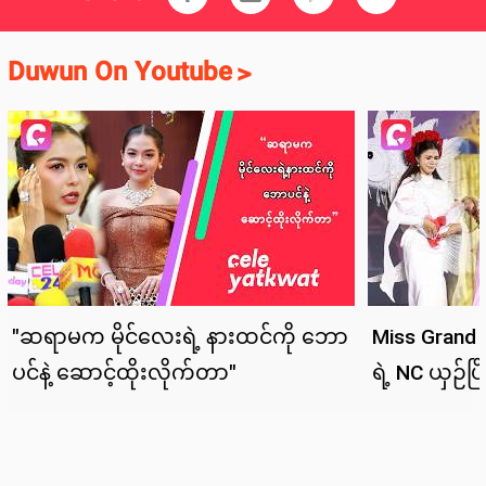
Duwun On Youtube
>