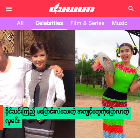
search
All
Celebrities
Film & Series
Music
arrow_back_ios
Celebrities
ခိုင်သင်းကြည် မပြောင်းလဲသေးတဲ့ အကျင့်တွေကိုပြောလာတဲ့
လူမင်း