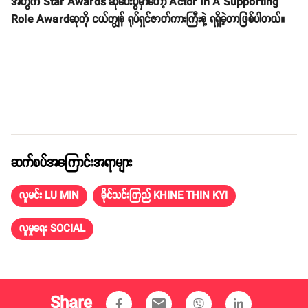
အတွက် Star Awards ဆုပေးပွဲမှာတော့ Actor In A Supporting
Role Awardဆုကို ငယ်ကျွန် ရုပ်ရှင်ဇာတ်ကားကြီးနဲ့ ရရှိခဲ့တာဖြစ်ပါတယ်။
ဆက်စပ်အကြောင်းအရာများ
လူမင်း LU MIN
ခိုင်သင်းကြည် KHINE THIN KYI
လူမှုရေး SOCIAL
Share
email