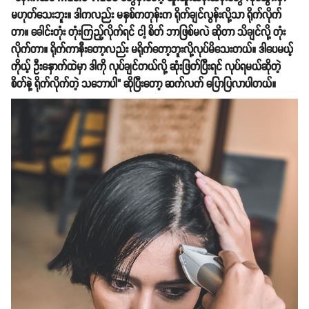
မဟုတ်သေးဘူး။ ဒါကလည်း မနှစ်ကတုန်းက ရိုက်ချင်လွန်းလို့သာ ရိုက်လိုက်
တာ။ ခေါင်းတုံး တုံးကြည့်လိုက်ရင် ငါ့ စိတ် ဘာဖြစ်မလဲ ဆိုတာ သိချင်လို့ တုံး
လိုက်တာ။ ရိုက်ကာနီးတော့လည်း မရိုက်တော့ဘူးလို့လုပ်မိသေးတယ်။ ဒါပေမယ့်
ကိုယ့် ဦးနှောက်ထဲမှာ ဒါကို လုပ်ချင်တယ်လို့ ဆုံးဖြတ်ပြီးရင် လုပ်ရမယ်ဆိုတဲ့
စိတ်နဲ့ ရိုက်လိုက်တဲ့ သဘောပါ" ဆိုပြီးတော့ ဆက်လက် ပြောပြလာပါတယ်။