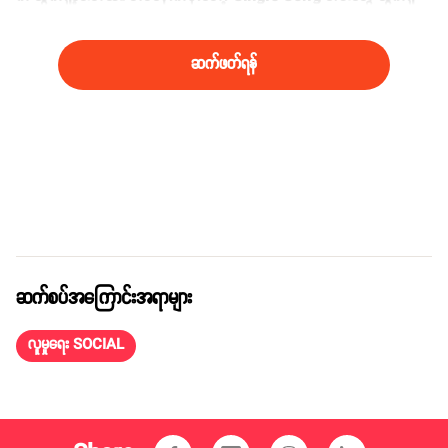
လာတာ တွေ့ရပါတယ်။
ဆက်ဖတ်ရန်
ဆက်စပ်အကြောင်းအရာများ
လူမှုရေး SOCIAL