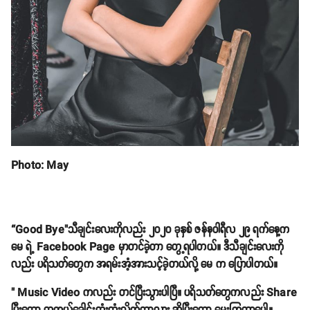
Photo: May
“Good Bye"သီချင်းလေးကိုလည်း ၂၀၂၀ ခုနှစ် ဇန်နဝါရီလ ၂၉ ရက်နေ့က
မေ ရဲ့ Facebook Page မှာတင်ခဲ့တာ တွေ့ရပါတယ်။ ဒီသီချင်းလေးကို
လည်း ပရိသတ်တွေက အရမ်းအံ့အားသင့်ခဲ့တယ်လို့ မေ က ပြောပါတယ်။
" Music Video ကလည်း တင်ပြီးသွားပါပြီ။ ပရိသတ်တွေကလည်း Share