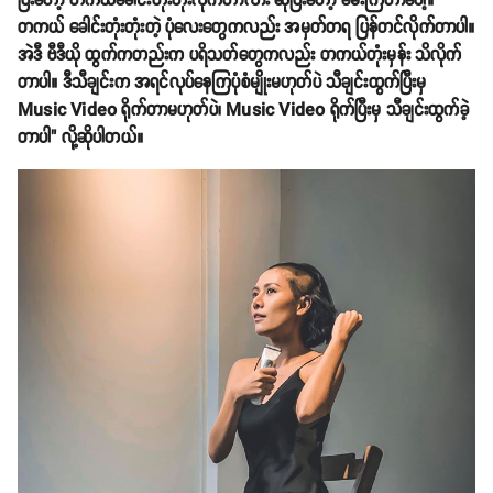
ပြီးတော့ တကယ်ခေါင်းတုံးတုံးလိုက်တာလား ဆိုပြီးတော့ မေးကြတာပေါ့။
တကယ် ခေါင်းတုံးတုံးတဲ့ ပုံလေးတွေကလည်း အမှတ်တရ ပြန်တင်လိုက်တာပါ။
အဲဒီ ဗီဒီယို ထွက်ကတည်းက ပရိသတ်တွေကလည်း တကယ်တုံးမှန်း သိလိုက်
တာပါ။ ဒီသီချင်းက အရင်လုပ်နေကြပုံစံမျိုးမဟုတ်ပဲ သီချင်းထွက်ပြီးမှ
Music Video ရိုက်တာမဟုတ်ပဲ၊ Music Video ရိုက်ပြီးမှ သီချင်းထွက်ခဲ့
တာပါ" လို့ဆိုပါတယ်။