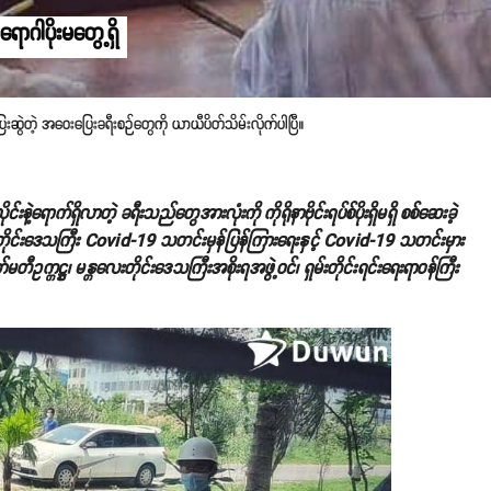
ောဂါပိုးမတွေ့ရှိ
းဆွဲတဲ့ အဝေးပြေးခရီးစဉ်တွေကို ယာယီပိတ်သိမ်းလိုက်ပါပြီ။
ဲ့ရောက်ရှိလာတဲ့ ခရီးသည်တွေအားလုံးကို ကိုရိုနာဗိုင်းရပ်စ်ပိုးရှိမရှိ စစ်ဆေးခဲ့
ိုင်းဒေသကြီး Covid-19 သတင်းမှန်ပြန်ကြားရေးနှင့် Covid-19 သတင်းမှား
တီဥက္ကဋ္ဌ၊ မန္တလေးတိုင်းဒေသကြီးအစိုးရအဖွဲ့ဝင်၊ ရှမ်းတိုင်းရင်းရေးရာဝန်ကြီး