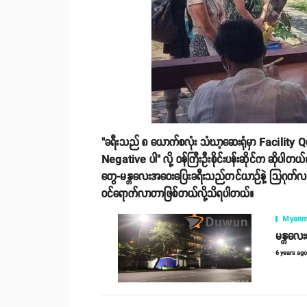
"ခရီးသည် ၈ ယောက်စလုံး သံဃာ့ဆေးရုံမှာ Facility
Negative ပါ" လို့ ဝန်ကြီးဦးစိုင်းပန်းဆိုင်က ဆိုပါတယ်။
တွေ-မန္တလေးအဝေးပြေးခရီးသည်တင်ယာဉ်နဲ့ သြဂုတ်လ ၂
ဝင်ရောက်လာတာဖြစ်တယ်လို့သိရပါတယ်။
Myanm
မန္တလေးရ
6 years ag