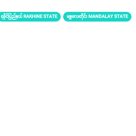
ရခိုင်ပြည်နယ် RAKHINE STATE
မန္တလေးတိုင်း MANDALAY STATE