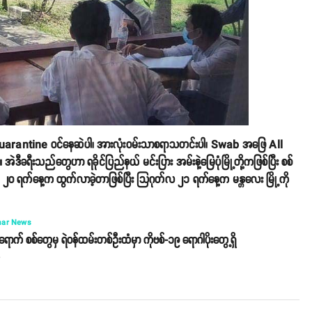
 Quarantine ဝင်နေဆဲပါ၊ အားလုံးဝမ်းသာစရာသတင်းပါ၊ Swab အဖြေ All
 အဲဒီခရီးသည်တွေဟာ ရခိုင်ပြည်နယ် မင်းပြား အမ်းနဲ့မြေပုံမြို့တို့ကဖြစ်ပြီး စစ်
၀ ရက်နေ့က ထွက်လာခဲ့တာဖြစ်ပြီး သြဂုတ်လ ၂၁ ရက်နေ့က မန္တလေး မြို့ကို
ar News
ောက် စစ်တွေမှ ရဲဝန်ထမ်းတစ်ဦးထံမှာ ကိုဗစ်-၁၉ ရောဂါပိုးတွေ့ရှိ
o