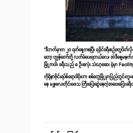
"ဒီဘက်မှာက ၂၀ ရက်နေ့ကစပြီး ရခိုင်ခရီးစဉ်တွေပိတ်လ
တော့ ကျွန်တော်တို့ လက်ခံပေးရတယ်လေ၊ အဲဒီနေ့မနက်
မြို့ကပါ၊ ခရီးသည် ၈ ဦးစလုံး သံဃာ့ဆေး ရုံမှာ Faci
ကိုရိုနာဗိုင်းရပ်စ်ရောဂါပိုးဟာ စစ်တွေမြို့မှာပြည်တွင်း
နေ မန္တလေးတိုင်းဒေသ ကြီးပြေးဆွဲနေတဲ့အဝေးပြေးခရီ