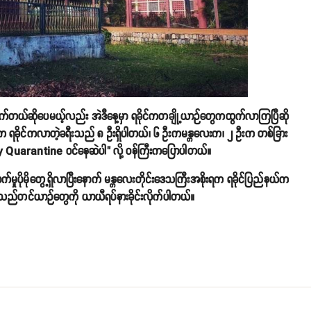
ိုက်တယ်ဆိုပေမယ့်လည်း အဲဒီနေ့မှာ ရခိုင်ကတချို့ယာဉ်တွေကထွက်လာကြပြီဆို
က ရခိုင်ကလာတဲ့ခရီးသည် ၈ ဦးရှိပါတယ်၊ ၆ ဦးကမန္တလေးက၊ ၂ ဦးက တစ်ခြား
lity Quarantine ဝင်နေဆဲပါ" လို့ ဝန်ကြီးကပြောပါတယ်။
ကူးစက်မှုပိုမိုတွေ့ရှိလာပြီးနောက် မန္တလေးတိုင်းဒေသကြီးအစိုးရက ရခိုင်ပြည်နယ်က
းသည်တင်ယာဉ်တွေကို ယာယီရပ်နားခိုင်းလိုက်ပါတယ်။