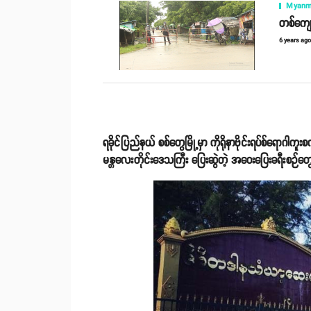
Myanm
တစ်ကျော
6 years ag
ရခိုင်ပြည်နယ် စစ်တွေမြို့မှာ ကိုရိုနာဗိုင်းရပ်စ်ရောဂါကူး
မန္တလေးတိုင်းဒေသကြီး ပြေးဆွဲတဲ့ အဝေးပြေးခရီးစဉ်