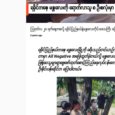
ရခိုင်ကနေ မန္တလေးကို ‌ရောက်လာသူ ၈ ဦးစလုံးမှာ ရ
သြဂုတ်လ ၂၀ ရက်နေ့ကစလို့ ရခိုင်ပြည်နယ်နဲ့မန္တလေးတိုင်းဒေသကြီး ပြေ
6 years ago
ရခိုင်ပြည်နယ်ကနေ မန္တလေးမြို့ကို ခရီးသည်တင်ယာဉ်လိုင်းန
တာမှာ All Negative အဖြေထွက်ခဲ့တယ်လို့ မန္တလေးတ
ဖြန့်ဝေသူများရှာဖွေဖော်ထုတ်စောင့်ကြည်ရေးလုပ်ငန်းကော်မ
ဦးစိုင်းပန်းဆိုင်က ပြောပါတယ်။