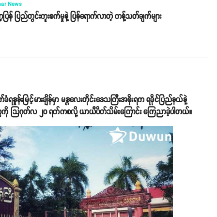
ar News
့ပြန် ပြည်တွင်းကူးစက်မှုနဲ့ ပြန်ရောက်လာတဲ့ ကန့်သတ်ချက်များ
o
စက်ခံရနှုန်းမြင့်မားချိန်မှာ မန္တလေးတိုင်းဒေသကြီးအစိုးရက ရခိုင်ပြည်နယ်နဲ့
တွေကို သြဂုတ်လ ၂၀ ရက်ကစလို့ ယာယီပိတ်သိမ်းကြောင်း ကြေညာခဲ့ပါတယ်။