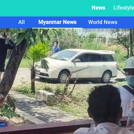
News
Lifestyl
All
Myanmar News
World News