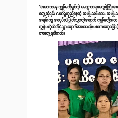
"အဝေးကနေ ကျွန်မကိုချစ်တဲ့ မေတ္တာတရားတွေနဲ့ကြိုးစားပ
တွေ့ဆုံရင်း လက်ရှိကူညီနေတဲ့ အမျိုးသမီးလေး အမျိုးသ
အရမ်းကျ အလုပ်လဲပြုတ်သွားတဲ့အတွက် ကျွန်မတို့အသ
ကျွန်မကိုယ်တိုင်သွားရောက်အားပေးဆုံးမစကားတွေပြောခဲ
တာတွေ့ရပါတယ်။