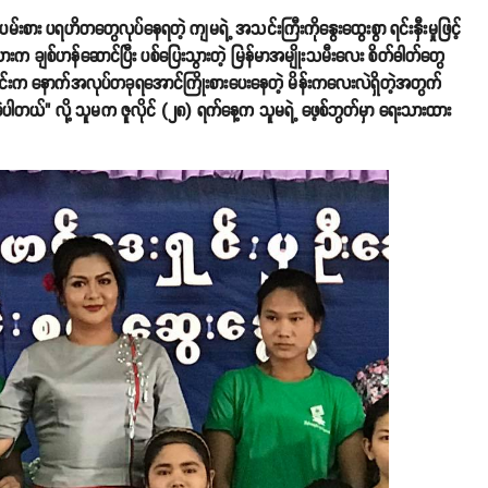
မ်းစား ပရဟိတတွေလုပ်နေရတဲ့ ကျမရဲ့ အသင်းကြီးကိုနွေးထွေးစွာ ရင်းနှီးမှုဖြင့်
ားက ချစ်ဟန်ဆောင်ပြီး ပစ်ပြေးသွားတဲ့ မြန်မာအမျိုးသမီးလေး စိတ်ဓါတ်တွေ
င်းက နောက်အလုပ်တခုရအောင်ကြိုးစားပေးနေတဲ့ မိန်းကလေးလဲရှိတဲ့အတွက်
့ပါတယ်" လို့ သူမက ဇူလိုင် (၂၈) ရက်နေ့က သူမရဲ့ ဖေ့စ်ဘွတ်မှာ ရေးသားထား