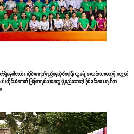
 ရောက်ရှိနေပါတယ်။ ထိုင်းမှာရက်ရှည်နေထိုင်နေပြီး သူမရဲ့ အသင်းသားတွေနဲ့ တွေ့ဆုံ
ုင်းငံရောက် မြန်မာလုပ်သားတွေ ဖွဲ့စည်းထားတဲ့ ခိုင်နှင်းဝေ ပရဟိတ
်။