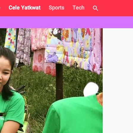
e
Cele Yatkwat
Sports
Tech