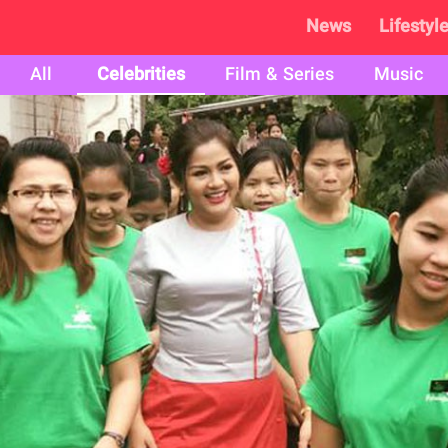
News
Lifestyl
All
Celebrities
Film & Series
Music