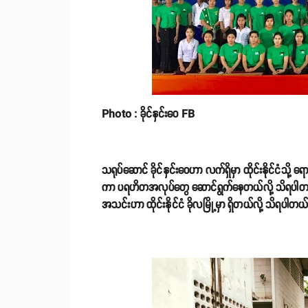
Photo : ခိုင်နှင်းဝေ FB
သရုပ်ဆောင် ခိုင်နှင်းဝေဟာ လက်ရှိမှာ ထိုင်းနိုင်ငံသို့
ကာ ပရဟိတအလုပ်တွေ ဆောင်ရွက်နေတယ်လို့ သိရပါတယ်။ထိ
အသင်းဟာ ထိုင်းနိုင်ငံ ခိုလမြို့မှာ ရှိတယ်လို့ သိရပါတယ