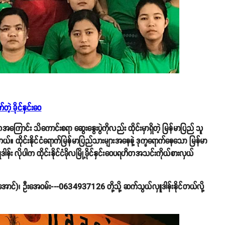
ဲ့ ခိုင်နှင်းဝေ
ကြောင်း သိကောင်းစရာ ဆွေးနွေးပွဲကိုလည်း ထိုင်းမှာရှိတဲ့ မြန်မာပြည် သူ
။ ထိုင်းနိုင်ငံရောက်မြန်မာပြည်သားများအနေနဲ့ ဒုက္ခရောက်နေသော မြန်မာ
 လိုပါက ထိုင်းနိုင်ငံခိုလမြို့ခိုင်နှင်းဝေပရဟိတအသင်းကိုယ်စားလှယ်
ောင်)၊ ဦးအေဝမ်း---0634937126 တို့သို့ ဆက်သွယ်လှူဒါန်းနိုင်တယ်လို့