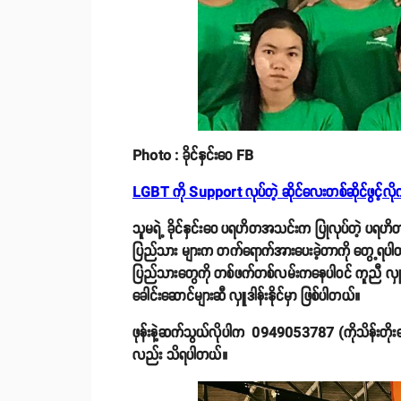
Photo : ခိုင်နှင်းဝေ FB
LGBT ကို Support လုပ်တဲ့ ဆိုင်လေးတစ်ဆိုင်ဖွင့်လိုက်တ
သူမရဲ့ ခိုင်နှင်းဝေ ပရဟိတအသင်းက ပြုလုပ်တဲ့ ပရဟိတအ
ပြည်သား များက တက်ရောက်အားပေးခဲ့တာကို တွေ့ရပါတယ်
ပြည်သားတွေကို တစ်ဖက်တစ်လမ်းကနေပါဝင် ကူညီ လှူဒါန်း
ခေါင်းဆောင်များဆီ လှူဒါန်းနိုင်မှာ ဖြစ်ပါတယ်။
ဖုန်းနဲ့ဆက်သွယ်လိုပါက 0949053787 (ကိုသိန်းတိုးအ
လည်း သိရပါတယ်။