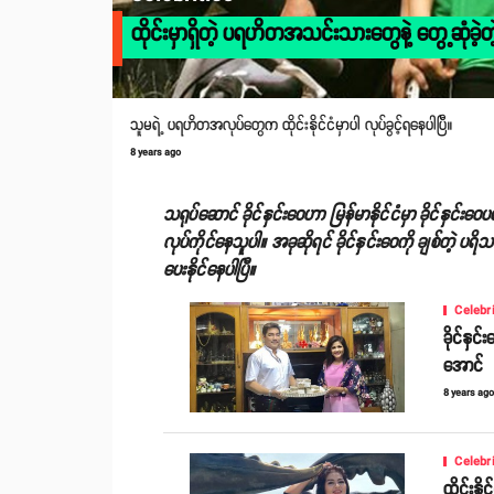
ထိုင်းမှာရှိတဲ့ ပရဟိတအသင်းသားတွေနဲ့ တွေ့ဆုံခဲ့တဲ့ 
သူမရဲ့ ပရဟိတအလုပ်တွေက ထိုင်းနိုင်ငံမှာပါ လုပ်ခွင့်ရနေပါပြီ။
8 years ago
သရုပ်ဆောင် ခိုင်နှင်းဝေဟာ မြန်မာနိုင်ငံမှာ ခိုင်နှ
လုပ်ကိုင်နေသူပါ။ အခုဆိုရင် ခိုင်နှင်းဝေကို ချစ်တဲ့ ပရ
ပေးနိုင်နေပါပြီ။
Celebr
ခိုင်နှ
အောင်
8 years ag
Celebr
ထိုင်းနို