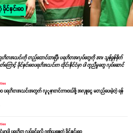
ခိုင်နှင်းဝေ
င်းဝေပရဟိတအသင်းကို တည်ထောင်ထားပြီး ပရဟိတအလုပ်တွေကို အား သွန်ခွန်စိုက်
ိသတ်ကြောင့် ခိုင်နှင်းဝေပရဟိအသင်းက ထိုင်းနိုင်ငံမှာ ပါ ကူညီမှုတွေ လုပ်ဆောင်
ities
င်းဝေ ပရဟိတအသင်းအတွက် လူူနာတင်ကားဝယ်ဖို့ အလှူငွေ မတည်ပေးခဲ့တဲ့ ရန်
o
ities
င်ငံမှာပါ ပရဟိတ လုပ်ခွင့်ရလို့ ဂုဏ်ယူနေတဲ့ ခိုင်နှင်းဝေ