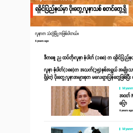
ရခိုင်ပြည်နယ်မှာ ပိုးတွေ့လူနာသစ် စတင်တွေ့ရှိ
လူနာက သံတွဲမြို့ကဖြစ်ပါတယ်။
6 years ago
ဒီကနေ့ ည ထပ်တိုးလူနာ နံပါတ် (၁၈၈) က ရခိုင်ပြည်နယ်
လူနာ နံပါတ်(၁၈၈)က အသက်(၃၅)နှစ်အရွယ် အမျိုးသားဖြစ်
ရှိခဲ့တဲ့ ပိုးတွေ့လူနာအများစုက မလေးရှားပြန်တွေဖြစ်
Myanm
အဝတ် Ma
ပြော
6 years ag
Myanm