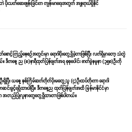
ဘဲ ပိုးသတ်ဆေးဖျန်းခြင်းက ကျန်းမာရေးအတွက် အန္တရာယ်ရှိနိုင်
o
ောင့်ကြည့်နေစဉ်အတွင်းမှာ ရောဂါပိုးတွေ့ရှိခဲ့တာဖြစ်ပြီး လက်ရှိမှာတော့ သံတွဲ
တယ်။ ဒီကနေ့ ည (၈)နာရီထုတ်ပြန်ချက်အရ စုစုပေါင်း ဓာတ်ခွဲနမူနာ (၃၅၈)ဦးကို
းရှိပြီး ယနေ့ နှစ်ကြိမ်ဆက်တိုက်ပိုးမတွေ့သူ (၄)ဦးထပ်တိုးကာ ရောဂါ
်းခွင့်ရရှိထားပါပြီ။ ဒီကနေ့ည ထုတ်ပြန်ချက်အထိ မြန်မာနိုင်ငံမှာ
မှာ အတည်ပြုလူနာတွေတွေ့ရှိထားတာဖြစ်ပါတယ်။