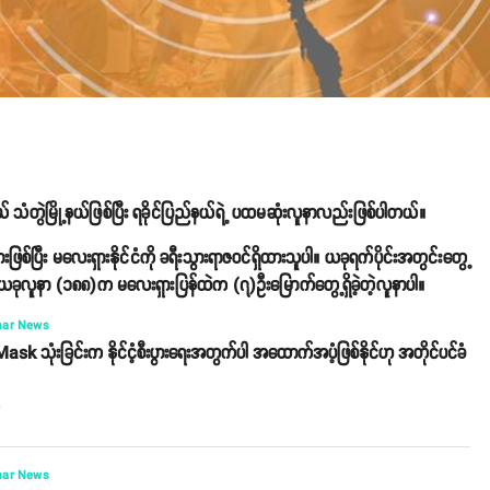
 သံတွဲမြို့နယ်ဖြစ်ပြီး ရခိုင်ပြည်နယ်ရဲ့ ပထမဆုံးလူနာလည်းဖြစ်ပါတယ်။
ပြီး မလေးရှားနိုင်ငံကို ခရီးသွားရာဇဝင်ရှိထားသူပါ။ ယခုရက်ပိုင်းအတွင်းတွေ့
ပြီး ယခုလူနာ (၁၈၈)က မလေးရှားပြန်ထဲက (၇)ဦးမြောက်တွေ့ရှိခဲ့တဲ့လူနာပါ။
ar News
sk သုံးခြင်းက နိုင်ငံ့စီးပွားရေးအတွက်ပါ အထောက်အပံ့ဖြစ်နိုင်ဟု အတိုင်ပင်ခံ
o
ar News