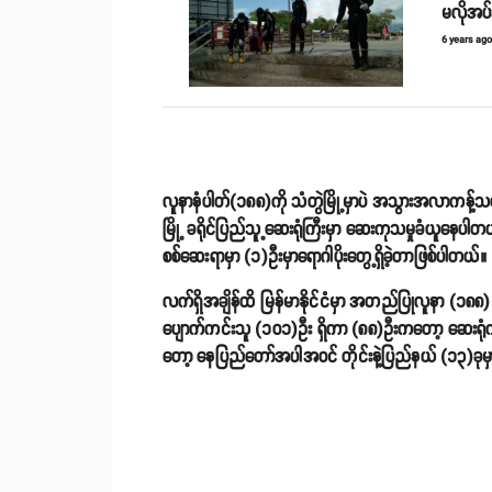
မလိုအပ်
6 years ag
လူနာနံပါတ်(၁၈၈)ကို သံတွဲမြို့မှာပဲ အသွားအလာကန့်သတ်စ
မြို့ ခရိုင်ပြည်သူ့ဆေးရုံကြီးမှာ ဆေးကုသမှုခံယူနေပါ
စစ်ဆေးရာမှာ (၁)ဦးမှာရောဂါပိုးတွေ့ရှိခဲ့တာဖြစ်ပါတယ်။
လက်ရှိအချိန်ထိ မြန်မာနိုင်ငံမှာ အတည်ပြုလူနာ (၁၈၈)ဦ
ပျောက်ကင်းသူ (၁၀၁)ဦး ရှိကာ (၈၈)ဦးကတော့ ဆေးရုံကဆင
တော့ နေပြည်တော်အပါအဝင် တိုင်းနဲ့ပြည်နယ် (၁၃)ခု