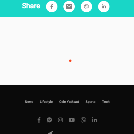
Share
email
News
Lifestyle
Cele Yatkwat
Sports
Tech