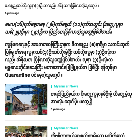
ယနေ့ညထပ်တိုးလူနာ(၃)ဦးကလည်း အိန္ဒိယကပြန်လာတဲ့သူတွေပါ။
6 years ago
မေလ(၁၆)ရက်နေ့ကနေ (၂၆)ရက်နေ့ထိ (၁၁)ရက်အတွင်း ပိုးတွေ့လူနာ
သစ်(၂၅)ဦးမှာ (၂၄)ဦးက ပြည်ပကပြန်လာတဲ့သူတွေဖြစ်ပါတယ်။
ကျန်းမာရေးနှင့် အားကစားဝန်ကြီးဌာနက ဒီကနေ့ည (၈)နာရီမှာ သတင်းထုတ်
ပြန်ချက်အရ လူနာသစ်(၃)ဦးထပ်တိုးခဲ့ပြီး ထပ်တိုးလူနာ (၃)ဦးလုံးက
လည်း အိန္ဒိယက ပြန်လာတဲ့သူတွေဖြစ်ပါတယ်။ လူနာ (၃)ဦးလုံးက
မန္တလေးတိုင်းဒေသကြီး မဟာအောင်မြေမြို့နယ်က ဖြစ်ပြီး ရန်ကုန်မှာ
Quarantine ဝင်နေတဲ့သူတွေပါ။
Myanmar News
ကရင်ပြည်နယ်က ပိုးတွေ့လူနာနှစ်ဦးနဲ့ ထိတွေ့ခဲ့သူ
အားလုံး ရောဂါပိုး မတွေ့ရှိ
6 years ago
Myanmar News
ကိုဗစ်ကာကွယ်ရေးစည်းကမ်းတွေ မလိုက်နာတဲ့