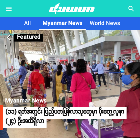
search
All
Myanmar News
World News
Featured
arrow_back_ios
Myanmar News
(၁၁) ရက်အတွင်း ပြည်ပကပြန်လာသူတွေမှာ ပိုးတွေ့လူနာ
(၂၄) ဦးအထိရှိလာ