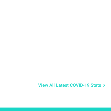
View All Latest COVID-19 Stats
keyboard_arrow_right