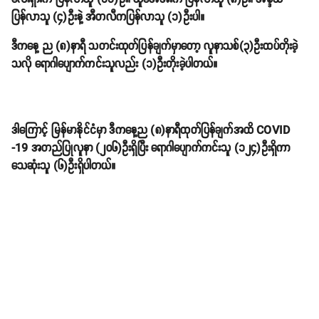
ပြန်လာသူ (၄)ဦးနဲ့ အီတလီကပြန်လာသူ (၁)ဦးပါ။
ဒီကနေ့ ည (၈)နာရီ သတင်းထုတ်ပြန်ချက်မှာတော့ လူနာသစ်(၃)ဦးထပ်တိုးခဲ့
သလို ရောဂါပျောက်ကင်းသူလည်း (၁)ဦးတိုးခဲ့ပါတယ်။
ဒါကြောင့် မြန်မာနိုင်ငံမှာ ဒီကနေ့ည (၈)နာရီထုတ်ပြန်ချက်အထိ COVID
-19 အတည်ပြုလူနာ (၂၀၆)ဦးရှိပြီး ရောဂါပျောက်ကင်းသူ (၁၂၄)ဦးရှိကာ
သေဆုံးသူ (၆)ဦးရှိပါတယ်။