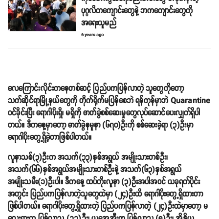
ပုဂ္ဂလိကကျောင်းတွေနဲ့ ဘကကျောင်းတွေကို
အရေးယူမည်
6 years ago
လေကြောင်းလိုင်းကနေတစ်ဆင့် ပြည်ပကပြန်လာတဲ့ သူတွေကိုတော့
သက်ဆိုင်ရာမြို့နယ်တွေကို တိုက်ရိုက်မပြန်စေဘဲ ရန်ကုန်မှာဘဲ Quarantine
ဝင်ခိုင်းပြီး ရောဂါပိုးရှိ၊ မရှိကို ဓာတ်ခွဲစစ်ဆေးမှုတွေလုပ်ဆောင်ပေးလျှက်ရှိပါ
တယ်။ ဒီကနေ့မှာတော့ ဓာတ်ခွဲနမူနာ (၆၇၀)ဦးကို စစ်ဆေးခဲ့ရာ (၃)ဦးမှာ
ရောဂါပိုးတွေ့ရှိခဲ့တာဖြစ်ပါတယ်။
လူနာသစ်(၃)ဦးက အသက်(၃၃)နှစ်အရွယ် အမျိုးသားတစ်ဦး၊
အသက်(၆၆)နှစ်အရွယ်အမျိုးသားတစ်ဦးနဲ့ အသက်(၆၃)နှစ်အရွယ်
အမျိုးသမီး(၁)ဦးပါ။ ဒီကနေ့ ထပ်တိုးလူနာ (၃)ဦးအပါအဝင် ယခုရက်ပိုင်း
အတွင်း ပြည်ပကပြန်လာတဲ့သူတွေထဲမှာ (၂၄)ဦးထိ ရောဂါပိုးတွေ့ရှိထားတာ
ဖြစ်ပါတယ်။ ရောဂါပိုးတွေ့ရှိထားတဲ့ ပြည်ပကပြန်လာတဲ့ (၂၄)ဦးထဲမှာတော့ မ
လေးရှားက ပြန်လာသူ (၁၁)ဦး၊ ယူအေအီးက ပြန်လာသူ (၈)ဦး၊ အိန္ဒိယ