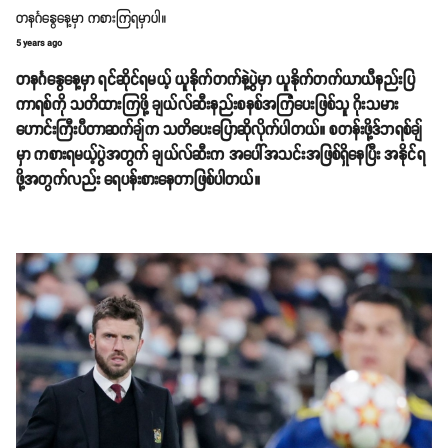
တနင်္ဂနွေနေ့မှာ ကစားကြရမှာပါ။
5 years ago
တနင်္ဂနွေနေ့မှာ ရင်ဆိုင်ရမယ့် ယူနိုက်တက်နဲ့ပွဲမှာ ယူနိုက်တက်ယာယီနည်းပြ
ကာရစ်ကို သတိထားကြဖို့ ချယ်လ်ဆီးနည်းစနစ်အကြံပေးဖြစ်သူ ဂိုးသမား
ဟောင်းကြီးပီတာဆက်ချ်က သတိပေးပြောဆိုလိုက်ပါတယ်။ စတန်းဖို့ဒ်ဘရစ်ချ်
မှာ ကစားရမယ့်ပွဲအတွက် ချယ်လ်ဆီးက အပေါ်အသင်းအဖြစ်ရှိနေပြီး အနိုင်ရ
ဖို့အတွက်လည်း ရေပန်းစားနေတာဖြစ်ပါတယ်။