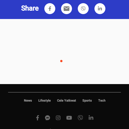
Share
email
News
Lifestyle
Cele Yatkwat
Sports
Tech