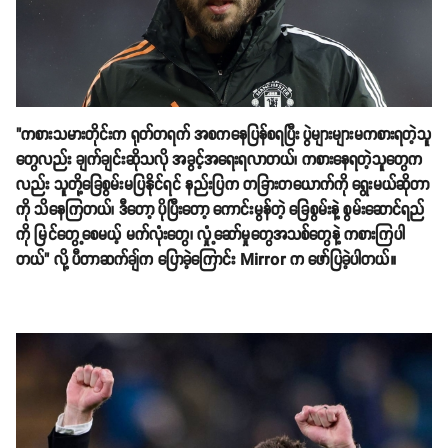
"ကစားသမားတိုင်းက ရုတ်တရက် အစကနေပြန်စရပြီး ပွဲများများမကစားရတဲ့သူ
တွေလည်း ချက်ချင်းဆိုသလို အခွင့်အရေးရလာတယ်၊ ကစားနေရတဲ့သူတွေက
လည်း သူတို့ခြေစွမ်းမပြနိုင်ရင် နည်းပြက တခြားတယောက်ကို ရွေးမယ်ဆိုတာ
ကို သိနေကြတယ်၊ ဒီတော့ ပိုပြီးတော့ ကောင်းမွန်တဲ့ ခြေစွမ်းနဲ့ စွမ်းဆောင်ရည်
ကို မြင်တွေ့စေမယ့် မက်လုံးတွေ၊ လှုံ့ဆော်မှုတွေအသစ်တွေနဲ့ ကစားကြပါ
တယ်" လို့ ပီတာဆက်ချ်က ပြောခဲ့ကြောင်း Mirror က ဖော်ပြခဲ့ပါတယ်။