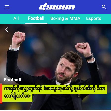
search
All
Football
Boxing & MMA
Esports
arrow_back_ios
Football
ကာရစ်ကိုလျှော့တွက်ရင် ခံစားသွားရမယ်လို့ ချယ်လ်ဆီးကို ပီတာ
ဆက်ချ်သတိပေး