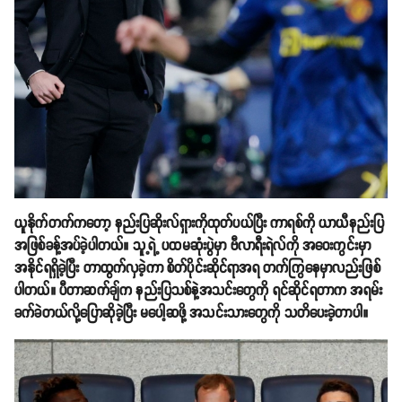
ယူနိုက်တက်ကတော့ နည်းပြဆိုးလ်ရှားကိုထုတ်ပယ်ပြီး ကာရစ်ကို ယာယီနည်းပြ
အဖြစ်ခန့်အပ်ခဲ့ပါတယ်။ သူ့ရဲ့ ပထမဆုံးပွဲမှာ ဗီလာရီးရဲလ်ကို အဝေးကွင်းမှာ
အနိုင်ရရှိခဲ့ပြီး တာထွက်လှခဲ့ကာ စိတ်ပိုင်းဆိုင်ရာအရ တက်ကြွနေမှာလည်းဖြစ်
ပါတယ်။ ပီတာဆက်ချ်က နည်းပြသစ်နဲ့အသင်းတွေကို ရင်ဆိုင်ရတာက အရမ်း
ခက်ခဲတယ်လို့ပြောဆိုခဲ့ပြီး မပေါ့ဆဖို့ အသင်းသားတွေကို သတိပေးခဲ့တာပါ။