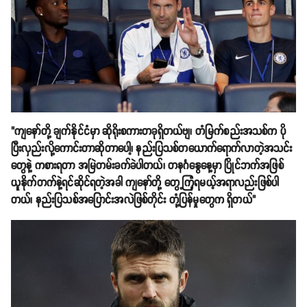
"ကျနော်တို့ ချက်နိုင်ငံမှာ ဆိုရိုးစကားတခုရှိတယ်ဗျ၊ တံမြက်စည်းအသစ်က ပို
ပြီးလှည်းလို့ကောင်းတာဆိုတာပေါ့၊ နည်းပြသစ်တယောက်ရောက်လာတဲ့အသင်း
တွေနဲ့ ကစားရတာ အမြဲတမ်းခက်ခဲပါတယ်၊ တနင်္ဂနွေနေ့မှာ ပြိုင်ဘက်အဖြစ်
ယူနိုက်တက်နဲ့ရင်ဆိုင်ရတဲ့အခါ ကျနော်တို့ တွေ့ကြုံရမယ့်အရာလည်းဖြစ်ပါ
တယ်၊ နည်းပြသစ်အပြောင်းအလဲဖြစ်တိုင်း တုံ့ပြန်မှုတွေက ရှိတယ်"