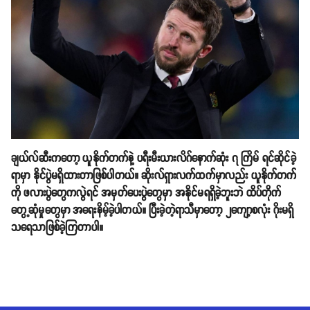
ချယ်လ်ဆီးကတော့ ယူနိုက်တက်နဲ့ ပရီးမီးယားလိဂ်နောက်ဆုံး ၇ ကြိမ် ရင်ဆိုင်ခဲ့
ရာမှာ နိုင်ပွဲမရှိထားတာဖြစ်ပါတယ်။ ဆိုးလ်ရှားလက်ထက်မှာလည်း ယူနိုက်တက်
ကို ဖလားပွဲတွေကလွဲရင် အမှတ်ပေးပွဲတွေမှာ အနိုင်မရရှိခဲ့ဘူးဘဲ ထိပ်တိုက်
တွေ့ဆုံမှုတွေမှာ အရေးနိမ့်ခဲ့ပါတယ်။ ပြီးခဲ့တဲ့ရာသီမှာတော့ ၂ကျော့စလုံး ဂိုးမရှိ
သရေသာဖြစ်ခဲ့ကြတာပါ။