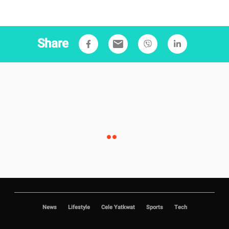
Share
email
News
Lifestyle
Cele Yatkwat
Sports
Tech