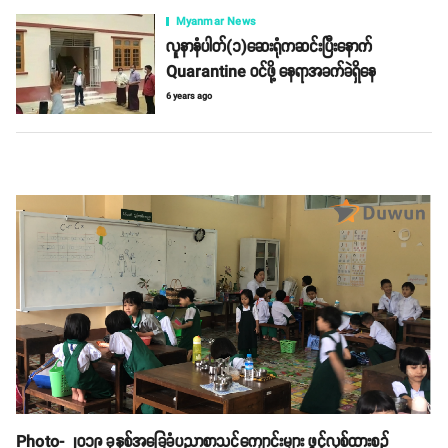
Myanmar News
လူနာနံပါတ်(၁)ဆေးရုံကဆင်းပြီးနောက်
Quarantine ဝင်ဖို့ နေရာအခက်ခဲရှိနေ
6 years ago
Photo- ၂၀၁၉ ခုနှစ်အခြေခံပညာစာသင်ကျောင်းများ ဖွင့်လှစ်ထားစဉ်