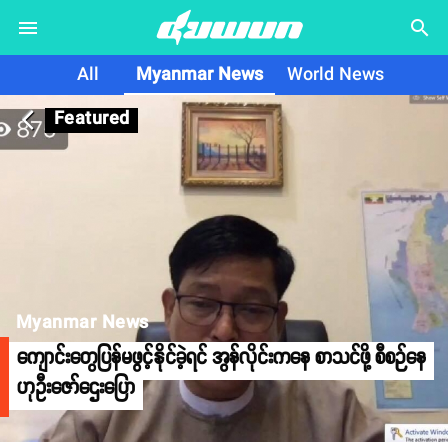
search
All
Myanmar News
World News
Featured
arrow_back_ios
Myanmar News
ကျောင်းတွေပြန်မဖွင့်နိုင်ခဲ့ရင် အွန်လိုင်းကနေ စာသင်ဖို့ စီစဉ်နေ
ဟုဦးဇော်ဌေးပြော