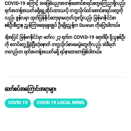
COVID-19 ကြောင့် အခြေခံပညာအတန်းအောင်စာရင်းတွေကြေညာဖို့လည်း
ရက်အကန့်အသတ်မရှိရွှေ့ဆိုင်းထားသလို တက္ကသိုလ်ဝင်အောင်စာရင်းတွေကို
လည်း ဇွန်လမှာ ထုတ်ပြန်နိုင်တော့မှာမဟုတ်ဘူးလို့လည်း မြန်မာနိုင်ငံစာ
စစ်ဦးစီးဌာန ညွန်ကြားရေးမှူးချုပ် ဦးမျိုးညွန့်က Duwun ကိုပြောပါတယ်။
ဒါ့အပြင် မြန်မာနိုင်ငံမှာ မတ်လ ၂၃ ရက်က COVID-19 ရောဂါပိုး ရှိသူနှစ်ဦး
ကို စတင်တွေ့ရှိခဲ့ပြီးတဲ့နောက် တက္ကသိုလ်စာမေးပွဲတွေကိုလည်း အဲဒီရက်
ကတည်းက ရက်အကန့်အသတ်မရှိ ရပ်နားထားတာဖြစ်ပါတယ်။
ဆက်စပ်အကြောင်းအရာများ
COVID 19
COVID 19 LOCAL NEWS