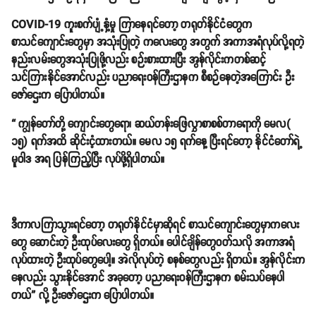
COVID-19 ကူးစက်ပျံ့နှံ့မှု ကြာနေရင်တော့ တရုတ်နိုင်ငံတွေက
စာသင်ကျောင်းတွေမှာ အသုံးပြုတဲ့ ကလေးတွေ အတွက် အကာအရံလုပ်လို့ရတဲ့
နည်းလမ်းတွေအသုံးပြုဖို့လည်း စဉ်းစားထားပြီး အွန်လိုင်းကတစ်ဆင့်
သင်ကြားနိုင်အောင်လည်း ပညာရေးဝန်ကြီးဌာနက စီစဉ်နေတဲ့အကြောင်း ဦး
ဇော်ဌေးက ပြောပါတယ်။
“ ကျွန်တော်တို့ ကျောင်းတွေရော၊ ဆယ်တန်းဖြေလွှာစာစစ်တာရောကို မေလ(
၁၅) ရက်အထိ ဆိုင်းငံ့ထားတယ်။ မေလ ၁၅ ရက်နေ့ ပြီးရင်တော့ နိုင်ငံတော်ရဲ့
မူဝါဒ အရ ပြန်ကြည့်ပြီး လုပ်ဖို့ရှိပါတယ်။
ဒီကာလကြာသွားရင်တော့ တရုတ်နိုင်ငံမှာဆိုရင် စာသင်ကျောင်းတွေမှာကလေး
တွေ ဆောင်းတဲ့ ဦးထုပ်လေးတွေ ရှိတယ်။ ပေါင်ချိန်တွေဝတ်သလို အကာအရံ
လုပ်ထားတဲ့ ဦးထုပ်တွေပေါ့။ အဲလိုလုပ်တဲ့ စနစ်တွေလည်း ရှိတယ်။ အွန်လိုင်းက
နေလည်း သွားနိုင်အောင် အခုတော့ ပညာရေးဝန်ကြီးဌာနက စမ်းသပ်နေပါ
တယ်” လို့ ဦးဇော်ဌေးက ပြောပါတယ်။