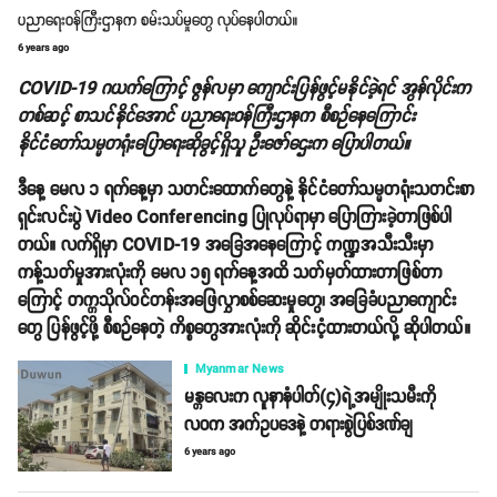
ပညာရေးဝန်ကြီးဌာနက စမ်းသပ်မှုတွေ လုပ်နေပါတယ်။
6 years ago
COVID-19 ဂယက်ကြောင့် ဇွန်လမှာ ကျောင်းပြန်ဖွင့်မနိုင်ခဲ့ရင် အွန်လိုင်းက
တစ်ဆင့် စာသင်နိုင်အောင် ပညာရေးဝန်ကြီးဌာနက စီစဉ်နေကြောင်း
နိုင်ငံတော်သမ္မတရုံးပြောရေးဆိုခွင့်ရှိသူ ဦးဇော်ဌေးက ပြောပါတယ်။
ဒီနေ့ မေလ ၁ ရက်နေ့မှာ သတင်းထောက်တွေနဲ့ နိုင်ငံတော်သမ္မတရုံးသတင်းစာ
ရှင်းလင်းပွဲ Video Conferencing ပြုလုပ်ရာမှာ ပြောကြားခဲ့တာဖြစ်ပါ
တယ်။ လက်ရှိမှာ COVID-19 အခြေအနေကြောင့် ကဏ္ဍအသီးသီးမှာ
ကန့်သတ်မှုအားလုံးကို မေလ ၁၅ ရက်နေ့အထိ သတ်မှတ်ထားတာဖြစ်တာ
ကြောင့် တက္ကသိုလ်ဝင်တန်းအဖြေလွှာစစ်ဆေးမှုတွေ၊ အခြေခံပညာကျောင်း
တွေ ပြန်ဖွင့်ဖို့ စီစဉ်နေတဲ့ ကိစ္စတွေအားလုံးကို ဆိုင်းငံ့ထားတယ်လို့ ဆိုပါတယ်။
Myanmar News
မန္တလေးက လူနာနံပါတ်(၄)ရဲ့အမျိုးသမီးကို
လဝက အက်ဥပဒေနဲ့ တရားစွဲပြစ်ဒဏ်ချ
6 years ago