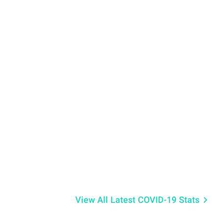
View All Latest COVID-19 Stats
keyboard_arrow_right