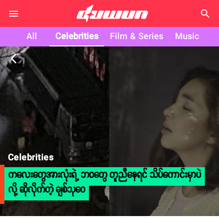
search
All
Celebrities
Film & Series
Music
arrow_back_ios
Celebrities
ကလေးတွေအားလုံးရဲ့ ဘဝတွေ တူညီနေရင် သိပ်ကောင်းမှာပဲ
လို့ ဆိုလိုက်တဲ့ ချစ်သုဝေ