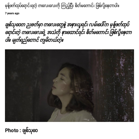
မုန့်ဖက်ထုပ်ရောင်းရတဲ့ ကလေးလေးကို ကြည့်ပြီး စိတ်မကောင်း ဖြစ်လို့နေတာပါ။
7 years ago
ချစ်သုဝေက ညဖက်မှာ ကလေးတွေနဲ့ အနားယူရင်း လမ်းပေါ်က မုန့်ဖက်ထုပ်
ရောင်းတဲ့ ကလေးလေးရဲ့ အသံကို နားထောင်ရင်း စိတ်မကောင်း ဖြစ်လို့နေတာ
ပါ။ မျက်ရည်တောင် ကျမိတယ်တဲ့။
Photo : ချစ်သုဝေ