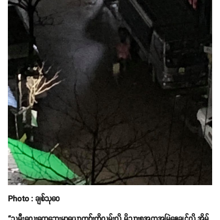
Photo : ချစ်သုဝေ
“သမီးလေးတွေဘေးမှာယောကျာ်းကိုလွမ်းလို့ မိသားစုအတူအမြဲနေချင်လို့ အိမ်