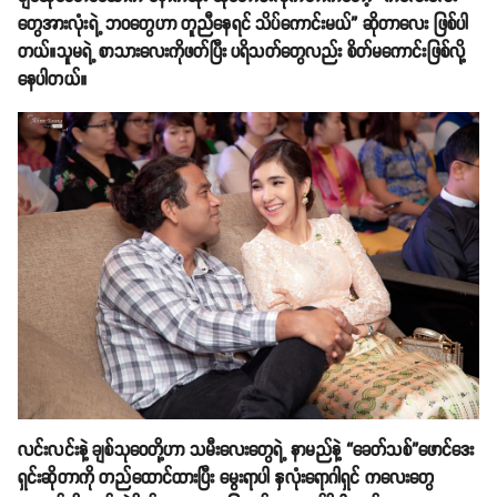
တွေအားလုံးရဲ့ ဘဝတွေဟာ တူညီနေရင် သိပ်ကောင်းမယ်” ဆိုတာလေး ဖြစ်ပါ
တယ်။သူမရဲ့ စာသားလေးကိုဖတ်ပြီး ပရိသတ်တွေလည်း စိတ်မကောင်းဖြစ်လို့
နေပါတယ်။
လင်းလင်းနဲ့ ချစ်သုဝေတို့ဟာ သမီးလေးတွေရဲ့ နာမည်နဲ့ “ခေတ်သစ်”ဖောင်ဒေး
ရှင်းဆိုတာကို တည်ထောင်ထားပြီး မွေးရာပါ နှလုံးရောဂါရှင် ကလေးတွေ