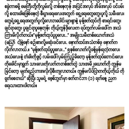
စခွဲကာစမို့ မေကြီးတို့ကိုလွမ်းလို့ တစ်နေကုန် အပြင်အလုပ် အိမ်အလုပ် ပင်ပမ်း
လို့ စထားခါစဖြစ်နေတဲ့ စီးပွားရေးလေးအတွက် ရှေ့ရေးတွေတွေးပူလို့ သမီးလေး
တွေရဲ့ရှေ့ရေးအတွက်ပူလို့လောဘပေါင်းများစွာနဲ့ မုန့်ဖက်ထုပ်ကို စားရင်းတွေး
ချင်ရာတွေး ပူချင်ရာပူနေတုန်း ကိုယ့်ကွန်ဒိုလေးက ရပ်ကွက်လမ်းပေါ်က အသံ
ကြားမိလိုက်တယ်။"မုန့်ဖက်ထုပ်ပူပူလေး.." အမျိုးသမီးတစ်ယောက်အသံ
(ဪ ငါ့နဲ့နော် စဉ်းစားလို့မဆုံးခင်လေး. နောက်ထပ်အသံတစ်ခု နောက်က
လိုက်လာတယ်.။ "မုန့်ဖက်ထုပ်ပူပူလေး.." ၅နှစ်လောက်လို့ခန့်မှန်းရတဲ့ကလေး
အသံလေးနဲ့ တံခါးကိုဖွင့် လမ်းပေါ်လှမ်းကြည့်မိတော့ မုန့်ဖက်ထုပ်တောင်းလေး
ကိုခေါင်းမှာရွက် သားလေးကိုလက်ကတစ်ဖက်တွဲ သားအမိ၂ယောက်ကို ကျွန်မ
မြင်တော့ မျက်ရည်ဟာအလိုလိုစီးကျလာတယ်။ ကျွန်မလိပ်ပြာကကိုယ့်ကိုယ် ကို
ရှက်စေတယ်” ဆိုပြီး သူမရဲ့ ဖေ့စ်ဘွတ်မှာ စက်တင်ဘာ (၁) ရက်နေ့ ညက
ရေးသားထားပါတယ်။