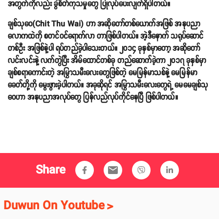
အတွက်ကိုလည်း ခွဲစိတ်ကုသမှုတွေ ပြုလုပ်ပေးလျက်ရှိပါတယ်။
ချစ်သုဝေ(Chit Thu Wai) ဟာ အဆိုတော်တစ်ယောက်အဖြစ် အနုပညာ
လောကထဲကို စတင်ဝင်ရောက်လာ တာဖြစ်ပါတယ်။ အဲ့ဒီနောက် သရုပ်ဆောင်
တစ်ဦး အဖြစ်နဲ့ပါ ရပ်တည်ခဲ့ပါသေးတယ်။ ၂၀၁၄ ခုနှစ်မှာတော့ အဆိုတော်
လင်းလင်းနဲ့ လက်တွဲပြီး အိမ်ထောင်တစ်ခု တည်ဆောက်ခဲ့ကာ ၂၀၁၇ ခုနှစ်မှာ
ချစ်စရာကောင်းတဲ့ အမြွှာသမီးလေးတွေဖြစ်တဲ့ မေမြန်မာသစ်နဲ့ မေမြန်မာ
ခေတ်တို့ကို မွေးဖွားခဲ့ပါတယ်။ အခုဆိုရင် အမြွှာသမီးလေးတွေရဲ့ မေမေချစ်သု
ဝေဟာ အနုပညာအလုပ်တွေ ပြန်လည်လုပ်ကိုင်နေပြီ ဖြစ်ပါတယ်။
Share
email
Duwun On Youtube
>