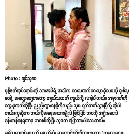
Photo : ချစ်သုဝေ
မုန့်ဖက်ထုပ်ရောင်းတဲ့ သားအမိရဲ့ အသံက ဝေးသထက်ဝေးသွားခဲ့ပေမယ့် ချစ်သု
ဝေရဲ့ အတွေးတွေကတော့ ကျယ်သထက် ကျယ်လို့ လာခဲ့ပါတယ်။ အနာဂတ်ကို
တွေးပူတယ်ဆိုပြီး ညည်းတွားနေဖို့ကိုလည်း သူမ ရှက်တတ်သွားပြီလို့ ဆိုပါ
တယ်။လူဆိုတာ ဘယ်လိုအနေအထားမျိုးပဲ ဖြစ်ဖြစ် ဘဝကို အရှုံးမပေးပဲ
ရုန်းကန်နေရတာမှ ဘဝစစ်ဆိုပြီး သူမက ပြောထားပါသေးတယ်။
ချစ်သုဝေတစ်ယောက် နောက်ဆုံး ဆုတောင်းလိုက်တာကတော့ “ကလေးလေး