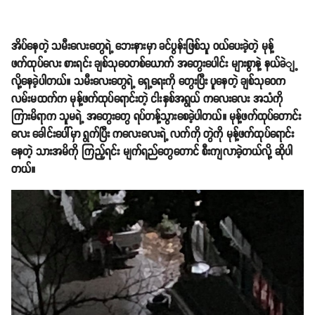
အိပ်နေတဲ့ သမီးလေးတွေရဲ့ ဘေးနားမှာ ခင်ပွန်းဖြစ်သူ ဝယ်ပေးခဲ့တဲ့ မုန့်
ဖက်ထုပ်လေး စားရင်း ချစ်သုဝေတစ်ယောက် အတွေးပေါင်း များစွာနဲ့ နယ်ခဲျ့
လို့နေခဲ့ပါတယ်။ သမီးလေးတွေရဲ့ ရှေ့ရေးကို တွေးပြီး ပူနေတဲ့ ချစ်သုဝေက
လမ်းမထက်က မုန့်ဖက်ထုပ်ရောင်းတဲ့ ငါးနှစ်အရွယ် ကလေးလေး အသံကို
ကြားမိရာက သူမရဲ့ အတွေးတွေ ရပ်တန့်သွားစေခဲ့ပါတယ်။ မုန့်ဖက်ထုပ်တောင်း
လေး ခေါင်းပေါ်မှာ ရွက်ပြီး ကလေးလေးရဲ့ လက်ကို တွဲကို မုန့်ဖက်ထုပ်ရောင်း
နေတဲ့ သားအမိကို ကြည့်ရင်း မျက်ရည်တွေတောင် စီးကျလာခဲ့တယ်လို့ ဆိုပါ
တယ်။