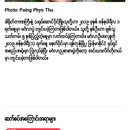
Photo: Paing Phyo Thu
ဒါရိုက်တာဏကြီးနဲ့ သရုပ်ဆောင်ပိုင်ဖြိုးသုတို့ဟာ ၂၀၁၉ ခုနှစ် ဇန်နဝါရီလ ၁
ရက်နေ့မှာ မင်္ဂလာပွဲ ကျင်းပခဲ့ကြတာဖြစ်ပါတယ်။ သူတို့ နှစ်ဦးဟာ ချစ်သူ
သက်တမ်း ၅ နှစ်ပြည့်တဲ့နေ့မှာ လက်ထပ်ခဲ့ကြတာပါ။ မင်္ဂလာဦးအလှူကို
၂၀၁၉ ဇန်နဝါရီ(၁) ရက်နေ့ မနက်ပိုင်းမှာ ရန်ကုန်မြို့၊ မြန်မာနိုင်ငံ ရုပ်ရှင်
အစည်းအရုံးမှာ ပြုလုပ်ခဲ့ပြီး မင်္ဂလာညစာစားပွဲကိုတော့ အင်းယားလိဂ်ဟိုတယ်
မှာ ကျင်းပခဲ့တာဖြစ်ပါတယ်။
ဆက်စပ်အကြောင်းအရာများ