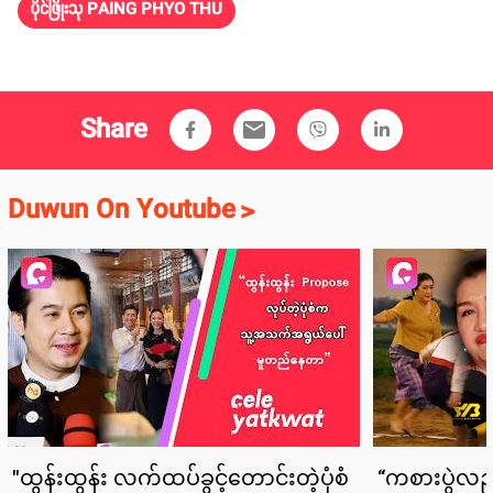
ပိုင်ဖြိုးသု PAING PHYO THU
Share
email
Duwun On Youtube
>