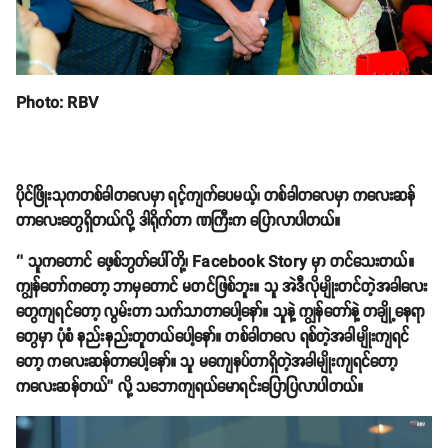
Photo: RBV
ပိုင်ဖြိုးသုကတစ်ခါတလေမှာ ရင့်ကျက်ပေမယ့်၊ တစ်ခါတလေမှာ ကလေးဆန်
တာလေးတွေရှိတယ်လို့ ဒါရိုက်တာ ဏကြီးက ပြောလာပါတယ်။
‘’ သူကတောင် ဖေ့စ်ဘွတ်ပေါ်တို့၊ Facebook Story မှာ တင်သေးတယ်။
ကျွန်တော်ကတော့ ဘာမှတောင် မတင်ဖြစ်ဘူး။ သူ အဲဒီလိုမျိုးတင်တဲ့အခါလေး
တွေကျရင်တော့ လွမ်းတာ သက်သာတာပေါ့နော်။ သူနဲ့ ကျွန်တော်နဲ့ တချို့နေရာ
တွေမှာ ပုံစံ နည်းနည်းတူတယ်ပေါ့နော်။ တစ်ခါတလေ ရစ်တဲ့အခါမျိုးကျရင်
တော့ ကလေးဆန်တာပေါ့နော်။ သူ မကျေနပ်တာရှိတဲ့အခါမျိုးကျရင်တော့
ကလေးဆန်တယ်’’ လို့ သဘောကျရယ်မောရင်းပြောပြလာပါတယ်။