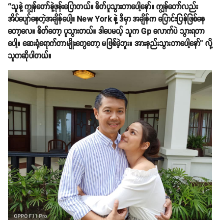
‘’သူနဲ့ ကျွန်တော်နဲ့ဖုန်းပြောတယ်။ စိတ်ပူသွားတာပေါ့နော်။ ကျွန်တော်လည်း
အိပ်ပျော်နေတဲ့အချိန်ပေါ့။ New York နဲ့ ဒီမှာ အချိန်က ပြောင်းပြန်ဖြစ်နေ
တော့လေ။ စိတ်တော့ ပူသွားတယ်။ ဒါပေမယ့် သူက Gp လောက်ပဲ သွားရတာ
ပေါ့။ ဆေးရုံရောက်တာမျိုးတွေတော့ မဖြစ်ခဲ့ဘူး။ အားနည်းသွားတာပေါ့နော်’’ လို့
သူကဆိုပါတယ်။