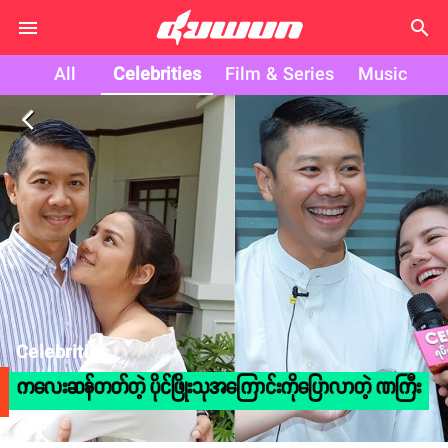
search
All
Celebrities
Film & Series
Music
arrow_back_ios
Celebrities
ကလေးဆန်တတ်တဲ့ ပိုင်ဖြိုးသုအကြောင်းကိုပြောလာတဲ့ ဏကြီး