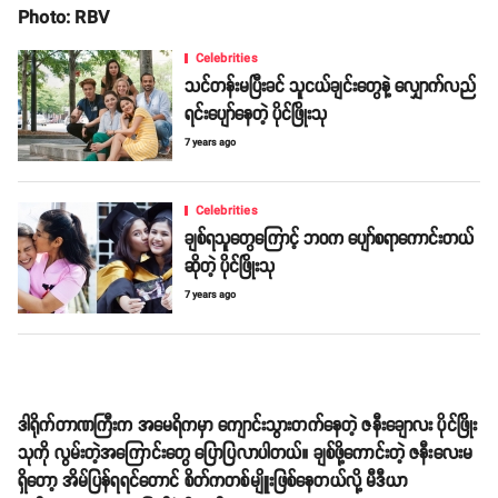
Photo: RBV
Celebrities
သင်တန်းမပြီးခင် သူငယ်ချင်းတွေနဲ့ လျှောက်လည်
ရင်းပျော်နေတဲ့ ပိုင်ဖြိုးသု
7 years ago
Celebrities
ချစ်ရသူတွေကြောင့် ဘဝက ပျော်စရာကောင်းတယ်
ဆိုတဲ့ ပိုင်ဖြိုးသု
7 years ago
ဒါရိုက်တာဏကြီးက အမေရိကမှာ ကျောင်းသွားတက်နေတဲ့ ဇနီးချောလး ပိုင်ဖြိုး
သုကို လွမ်းတဲ့အကြောင်းတွေ ပြောပြလာပါတယ်။ ချစ်ဖို့ကောင်းတဲ့ ဇနီးလေးမ
ရှိတော့ အိမ်ပြန်ရရင်တောင် စိတ်ကတစ်မျိူးဖြစ်နေတယ်လို့ မီဒီယာ