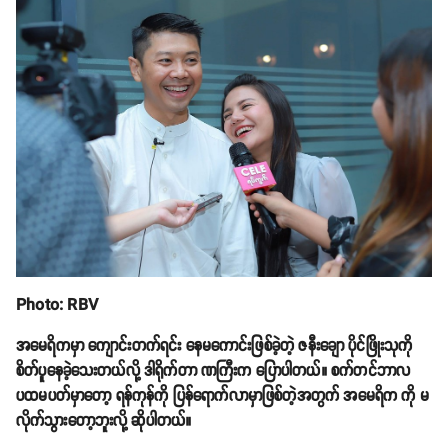
Photo: RBV
အမေရိကမှာ ကျောင်းတက်ရင်း နေမကောင်းဖြစ်ခဲ့တဲ့ ဇနီးချော ပိုင်ဖြိုးသုကို
စိတ်ပူနေခဲ့သေးတယ်လို့ ဒါရိုက်တာ ဏကြီးက ပြောပါတယ်။ စက်တင်ဘာလ
ပထမပတ်မှာတော့ ရန်ကုန်ကို ပြန်ရောက်လာမှာဖြစ်တဲ့အတွက် အမေရိက ကို မ
လိုက်သွားတော့ဘူးလို့ ဆိုပါတယ်။