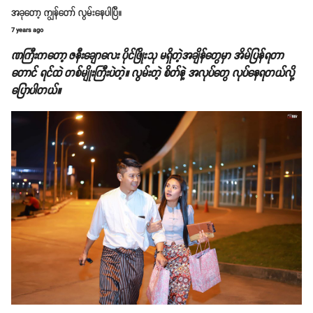
အခုတော့ ကျွန်တော် လွမ်းနေပါပြီ။
7 years ago
ဏကြီးကတော့ ဇနီးချောလေး ပိုင်ဖြိုးသု မရှိတဲ့အချိန်တွေမှာ အိမ်ပြန်ရတာ
တောင် ရင်ထဲ တစ်မျိုးကြီးပဲတဲ့။ လွမ်းတဲ့ စိတ်နဲ့ အလုပ်တွေ လုပ်နေရတယ်လို့
ပြောပါတယ်။