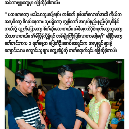
အင်တာဗျူးတွေမှာ ဖြေဆိုခဲ့ပါတယ်။
‘’ ပထမကတော့ မသိသာဘူးပေါ့နော်။ တစ်ပတ် နှစ်ပတ်လောက်အထိ ကိုယ်က
အလုပ်တွေ ဖိလုပ်နေတာ။ သူမရှိတော့ ကျွန်တော် အလုပ်နည်းနည်းပိုလုပ်နိုင်
တယ်လို့ သူ့ကိုပြောတော့ စိတ်ဆိုးသေးတယ်။ အဲဒီနောက်ပိုင်းရက်တွေကျတော့
သိသာလာတယ်။ အိမ်ပြန်လို့ရှိရင် တစ်မျိုးကြီးဖြစ်လာတာပေါ့နော်’’ ဆိုပြီးတော့
စက်တင်ဘာလ ၁ ရက်နေ့က ပြေတီဦးဖောင်ဒေးရှင်းက အလှူရှင်များနဲ့
ကျောင်းသား၊ ကျောင်းသူများ တွေ့ဆုံပွဲကို တက်ရောက်ရင်း ဖြေဆိုခဲ့တာပါ။