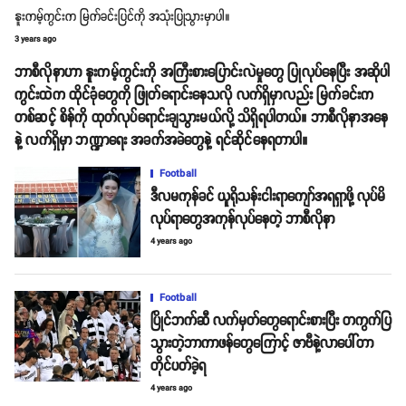
နူးကမ့်ကွင်းက မြက်ခင်းပြင်ကို အသုံးပြုသွားမှာပါ။
3 years ago
ဘာစီလိုနာဟာ နူးကမ့်ကွင်းကို အကြီးစားပြောင်းလဲမှုတွေ ပြုလုပ်နေပြီး အဆိုပါ
ကွင်းထဲက ထိုင်ခုံတွေကို ဖြုတ်ရောင်းနေသလို လက်ရှိမှာလည်း မြက်ခင်းက
တစ်ဆင့် စိန်ကို ထုတ်လုပ်ရောင်းချသွားမယ်လို့ သိရှိရပါတယ်။ ဘာစီလိုနာအနေ
နဲ့ လက်ရှိမှာ ဘဏ္ဍာရေး အခက်အခဲတွေနဲ့ ရင်ဆိုင်နေရတာပါ။
Football
ဒီလမကုန်ခင် ယူရိုသန်းငါးရာကျော်အရရှာဖို့ လုပ်မိ
လုပ်ရာတွေအကုန်လုပ်နေတဲ့ ဘာစီလိုနာ
4 years ago
Football
ပြိုင်ဘက်ဆီ လက်မှတ်တွေရောင်းစားပြီး တကွက်ပြ
သွားတဲ့ဘာကာဖန်တွေကြောင့် ဇာဗီနဲ့လာပေါ်တာ
တိုင်ပတ်ခဲ့ရ
4 years ago