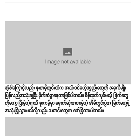
အဲ့ဒါကြောင့်လည်း နူးကမ့်ကွင်းထဲက အသုံးဝင်မယ့်ပစ္စည်းတွေကို အခုလိုမျိုး
ပြန်လည်အသုံးချပြီး ပိုက်ဆံရှာနေတာဖြစ်ပါတယ်။ စိန်ထုတ်လုပ်မယ့် မြက်တွေ
ကိုတော့ ပြီးခဲ့တဲ့ရာသီ နူးကမ့်မှာ နောက်ဆုံးကစားခဲ့တဲ့ အိမ်ကွင်းပွဲက မြက်တွေနဲ့
အသုံးပြုသွားမယ်လို့လည်း သတင်းတွေက ဖော်ပြထားပါတယ်။