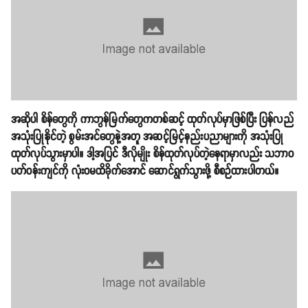
အဆိုပါ စိန်တွေကို ကာဘွန်မြက်တွေကတစ်ဆင့် ထုတ်လုပ်မှာဖြစ်ပြီး ပြန်လည်
အသုံးပြုနိုင်တဲ့ စွမ်းအင်တွေနဲ့အတူ အဆင့်မြင့်နည်းပညာများကို အသုံးပြု
ထုတ်လုပ်သွားမှာပါ။ ဒါ့အပြင် ဒီလိုမျိုး စိန်ထုတ်လုပ်တဲ့နေရာမှာလည်း သဘာဝ
ပတ်ဝန်းကျင်ကို လုံးဝမထိခိုက်အောင် ဆောင်ရွက်သွားဖို့ စီစဉ်ထားပါတယ်။