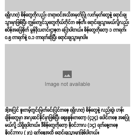
ရရှိလာတဲ့ စိန်တွေကိုလည်း တရားဝင်အသိအမှတ်ပြု လက်မှတ်တွေနဲ့ ရောင်းချ
သွားမှာဖြစ်ပြီး ကျွမ်းကျင်သူတွေကိုယ်တိုင်က ဖန်တီး ရောင်းချသွားမယ်လို့လည်း
စပိန်အခြေစိုက် မွန်ဒိုသတင်းဌာနက ပြောပါတယ်။ စိန်တွေကိုတော့ ၁ ကာရက်၊
၀.၅ ကာရက်နဲ့ ၀.၁ ကာရက်ဆိုပြီး ရောင်းချသွားမှာပါ။
ဒါ့အပြင် နူးကမ့်ကွင်းမြက်ခင်းပြင်ကနေ ရရှိလာတဲ့ စိန်တွေနဲ့ လည်ဆွဲ၊ ဟန်း
ချိန်းတွေမှာ အလှဆင်နိုင်မှာဖြစ်ပြီး ဈေးနှုန်းကတော့ (၄၃၄) ပေါင်ကနေ အစပြု
မယ်လို့ သိရှိရပါတယ်။ ဒီစိန်တွေကိုတော့ နိုဝင်ဘာလ (၁၄)​ ရက်နေ့ကနေ
နိုဝင်ဘာလ (၂၇)​ ရက်နေ့အထိ ရောင်းချသွားမှာဖြစ်ပါတယ်။