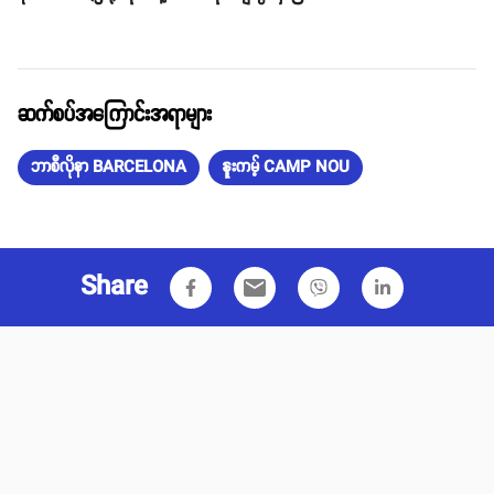
ဆက်စပ်အကြောင်းအရာများ
ဘာစီလိုနာ BARCELONA
နူးကမ့် CAMP NOU
Share
email