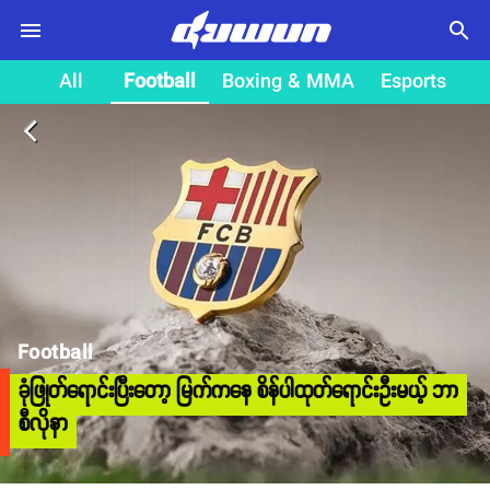
search
All
Football
Boxing & MMA
Esports
arrow_back_ios
Football
ခုံဖြုတ်ရောင်းပြီးတော့ မြက်ကနေ စိန်ပါထုတ်ရောင်းဦးမယ့် ဘာ
စီလိုနာ