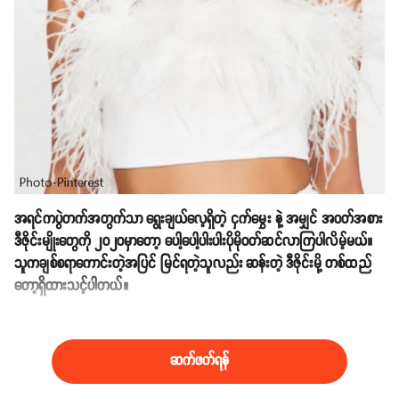
အရင်ကပွဲတက်အတွက်သာ ရွေးချယ်လေ့ရှိတဲ့ ငှက်မွှေး နဲ့ အမျှင် အဝတ်အစား
ဒီဇိုင်းမျိုးတွေကို ၂၀၂ဝမှာတော့ ပေါ့ပေါ့ပါးပါးပိုမိုဝတ်ဆင်လာကြပါလိမ့်မယ်။
သူကချစ်စရာကောင်းတဲ့အပြင် မြင်ရတဲ့သူလည်း ဆန်းတဲ့ ဒီဇိုင်းမို့ တစ်ထည်
တော့ရှိထားသင့်ပါတယ်။
(၄) ကာလာစုံလည်သာဒီဇိုင်းများ
ဆက်ဖတ်ရန်