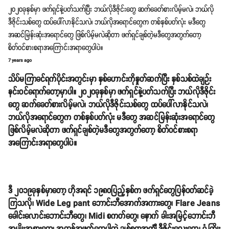
၂၀၂ဝခုနှစ်မှာ ဖက်ရှင်နဲ့ပတ်သက်ပြီး ဘယ်လိုဒီဇိုင်းတွေ ဆက်ခေတ်စားလိမ့်မလဲ၊ ဘယ်လို
ဒီဇိုင်းသစ်တွေ ထပ်ပေါ်လာနိုင်သလဲ၊ ဘယ်လိုအရောင်တွေက တစ်နှစ်ပတ်လုံး မဒီတွေ
အဆင်မြန်းဆုံးအရောင်တွေ ဖြစ်လိမ့်မလဲဆိုတာ ဖက်ရှင်ချစ်တဲ့မဒီတွေအတွက်တော့
စိတ်ဝင်စားစရာအကြောင်းအရာတွေပါပဲ။
7 years ago
သိပ်မကြာခင်ရက်ပိုင်းအတွင်းမှာ နှစ်ဟောင်းကိုနှုတ်ဆက်ပြီး နှစ်သစ်ထဲချဉ်း
နင်းဝင်ရောက်တော့မှာပါ။ ၂၀၂ဝခုနှစ်မှာ ဖက်ရှင်နဲ့ပတ်သက်ပြီး ဘယ်လိုဒီဇိုင်း
တွေ ဆက်ခေတ်စားလိမ့်မလဲ၊ ဘယ်လိုဒီဇိုင်းသစ်တွေ ထပ်ပေါ်လာနိုင်သလဲ၊
ဘယ်လိုအရောင်တွေက တစ်နှစ်ပတ်လုံး မဒီတွေ အဆင်မြန်းဆုံးအရောင်တွေ
ဖြစ်လိမ့်မလဲဆိုတာ ဖက်ရှင်ချစ်တဲ့မဒီတွေအတွက်တော့ စိတ်ဝင်စားစရာ
အကြောင်းအရာတွေပါပဲ။
ဒီ ၂၀၁၉ခုနှစ်မှာတော့ ဟိုအရင် ၁၉၈ဝပြည့်နှစ်က ဖက်ရှင်တွေပြန်ဝတ်ဆင်ခဲ့
ကြသလို၊ Wide Leg pant ဘောင်းဘီအောက်အကားတွေ၊ Flare Jeans
ခေါင်းလောင်းဘောင်းဘီတွေ၊ Midi စကတ်တွေ၊ နောက် ခါးအမြင့်ဘောင်းဘီ