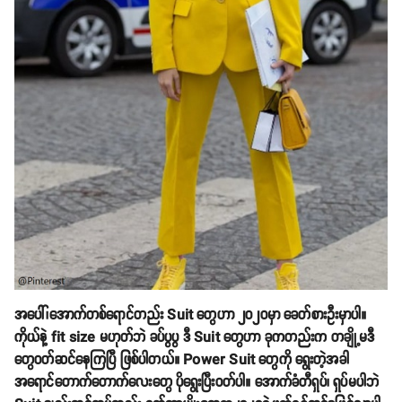
အပေါ်၊အောက်တစ်ရောင်တည်း Suit တွေဟာ ၂၀၂ဝမှာ ခေတ်စားဦးမှာပါ။
ကိုယ်နဲ့ fit size မဟုတ်ဘဲ ခပ်ပွပွ ဒီ Suit တွေဟာ ခုကတည်းက တချို့မဒီ
တွေဝတ်ဆင်နေကြပြီ ဖြစ်ပါတယ်။ Power Suit တွေကို ရွေးတဲ့အခါ
အရောင်တောက်တောက်လေးတွေ ပိုရွေးပြီးဝတ်ပါ။ အောက်ခံတီရှပ်၊ ရှပ်မပါဘဲ