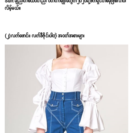
Suit ချည်းတစ်ထပ်တည်း ဝတ်တာမျိုးတွေက၂၀၂ဝရဲ့ဖက်ရှင်တစ်ခုဖြစ်လာပါ
လိမ့်မယ်။
(၂)လက်ဖောင်း၊ လက်ဒီဇိုင်းပါတဲ့ အဝတ်အစားများ