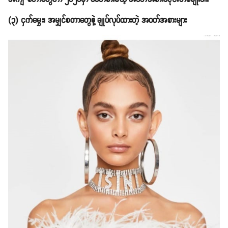
(၃) ငှက်မွှေး၊ အမျှင်စတာတွေနဲ့ ချုပ်လုပ်ထားတဲ့ အဝတ်အစားများ