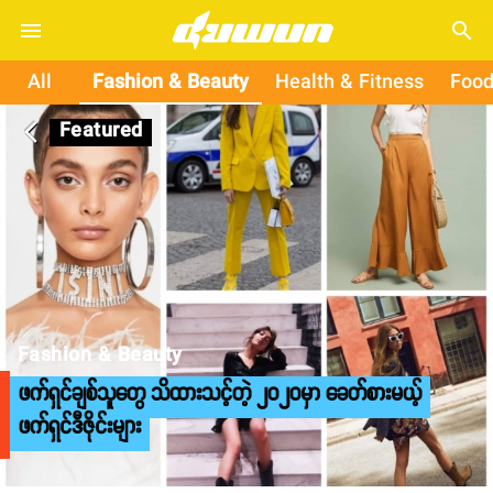
search
All
Fashion & Beauty
Health & Fitness
Food
Featured
arrow_back_ios
Fashion & Beauty
ဖက်ရှင်ချစ်သူတွေ သိထားသင့်တဲ့ ၂၀၂ဝမှာ ခေတ်စားမယ့်
ဖက်ရှင်ဒီဇိုင်းများ