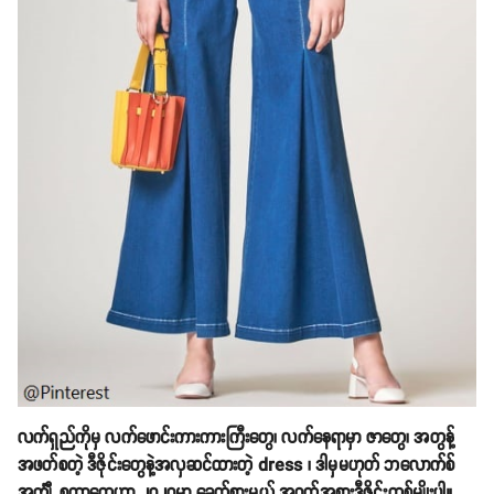
လက်ရှည်ကိုမှ လက်ဖောင်းကားကားကြီးတွေ၊ လက်နေရာမှာ ဇာတွေ၊ အတွန့်
အဖတ်စတဲ့ ဒီဇိုင်းတွေနဲ့အလှဆင်ထားတဲ့ dress ၊ ဒါမှမဟုတ် ဘလောက်စ်
အင်္ကျီ စတာတွေဟာ ၂၀၂ဝမှာ ခေတ်စားမယ့် အဝတ်အစားဒီဇိုင်းတစ်မျိုးပါ။