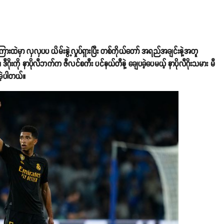
းထဲမှာ လှလှပပ ယိမ်းနွဲ့လှုပ်ရှားပြီး တစ်ကိုယ်တော် အရည်အချင်းနဲ့အတူ
ဂိုးကို နာပိုလီဘက်က ဇီလင်စကီး ပင်နယ်တီနဲ့ ချေပခဲ့ပေမယ့် နာပိုလီဂိုးသမား မီ
ိခဲ့ပါတယ်။