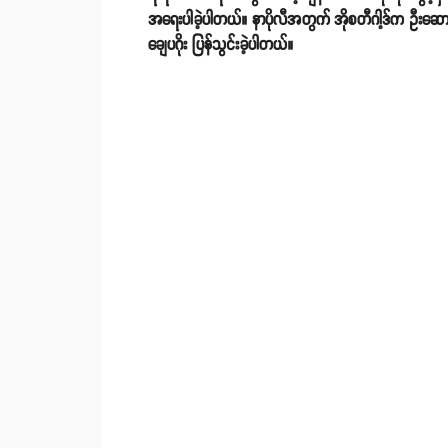
အရေးပါခဲ့ပါတယ်။ နာပိုလီအတွက် အိုစတီဂါ့ဒ်က ဦးဆောင်ဂ
ချေပဂိုး ပြန်သွင်းခဲ့ပါတယ်။