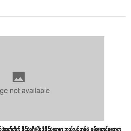
ဲဆက်တိုက် နိုင်ပွဲရရှိခဲ့ပြီး ဒီနိုင်ပွဲတွေမှာ ဘယ်လင်ဟမ်ရဲ့ စွမ်းဆောင်မှုတွေက