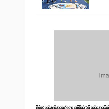
ရီးရဲလ်မက်ဒရစ်အတွက်တော့ ချန်ပီယံလိဂ် အုပ်စုအဖွင့်နှစ်ပွ