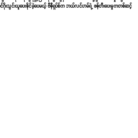
ိုးသွင်းယူပေးနိုင်ခဲ့ပေမယ့် ဗီနီရှပ်စ်က ဘယ်လင်ဟမ်ရဲ့ ဖန်တီးပေးမှုကတစ်ဆင့်