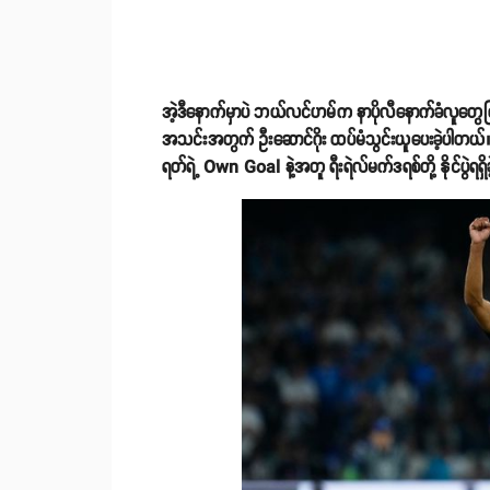
အဲ့ဒီနောက်မှာပဲ ဘယ်လင်ဟမ်က နာပိုလီနောက်ခံလူတွေကြာ
အသင်းအတွက် ဦးဆောင်ဂိုး ထပ်မံသွင်းယူပေးခဲ့ပါတယ်။ ဒီ
ရတ်ရဲ့ Own Goal နဲ့အတူ ရီးရဲလ်မက်ဒရစ်တို့ နိုင်ပွဲရရှ