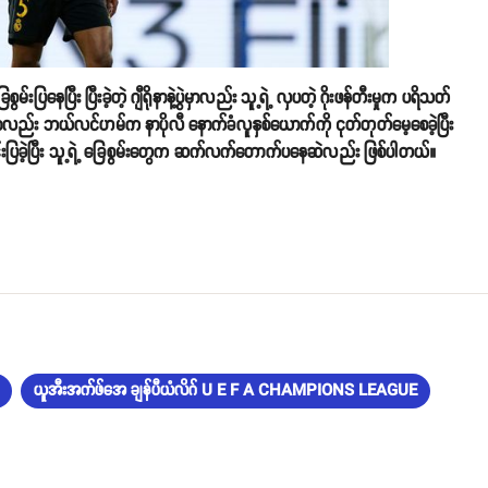
ေပြီး ပြီးခဲ့တဲ့ ဂျီရိုနာနဲ့ပွဲမှာလည်း သူ့ရဲ့ လှပတဲ့ ဂိုးဖန်တီးမှုက ပရိသတ်
ဲမှာလည်း ဘယ်လင်ဟမ်က နာပိုလီ နောက်ခံလူနှစ်ယောက်ကို ငုတ်တုတ်မေ့စေခဲ့ပြီး
ွင်းပြခဲ့ပြီး သူ့ရဲ့ ခြေစွမ်းတွေက ဆက်လက်တောက်ပနေဆဲလည်း ဖြစ်ပါတယ်။
ယူအီးအက်ဖ်အေ ချန်ပီယံလိဂ် U E F A CHAMPIONS LEAGUE