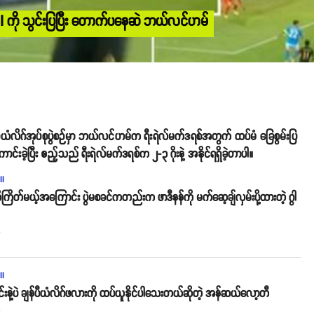
al ကို သွင်းပြပြီး တောက်ပနေဆဲ ဘယ်လင်ဟမ်
ျန်ပီယံလိဂ်အုပ်စုပွဲစဉ်မှာ ဘယ်လင်ဟမ်က ရီးရဲလ်မက်ဒရစ်အတွက် ထပ်မံ ခြေစွမ်းပြ
ောင်းခဲ့ပြီး ဧည့်သည် ရီးရဲလ်မက်ဒရစ်က ၂-၃ ဂိုးနဲ့ အနိုင်ရရှိခဲ့တာပါ။
ll
ကိုကြိတ်မယ့်အကြောင်း ပွဲမစခင်ကတည်းက ဖာဒီနန်ကို မက်ဆေ့ချ်လှမ်းပို့ထားတဲ့ ဂွါ
o
ll
င်းနဲ့ပဲ ချန်ပီယံလိဂ်ဖလားကို ထပ်ယူနိုင်ပါသေးတယ်ဆိုတဲ့ အန်ဆယ်လော့တီ
o