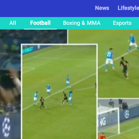
News
Lifestyl
All
Football
Boxing & MMA
Esports