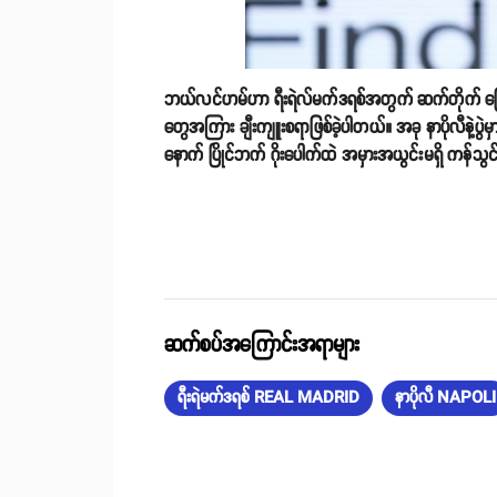
ဘယ်လင်ဟမ်ဟာ ရီးရဲလ်မက်ဒရစ်အတွက် ဆက်တိုက် ခြေစွမ်းပြန
တွေအကြား ချီးကျူးစရာဖြစ်ခဲ့ပါတယ်။ အခု နာပိုလီနဲ့ပွ
နောက် ပြိုင်ဘက် ဂိုးပေါက်ထဲ အမှားအယွင်းမရှိ ကန်သ
ဆက်စပ်အကြောင်းအရာများ
ရီးရဲမက်ဒရစ် REAL MADRID
နာပိုလီ NAPOLI