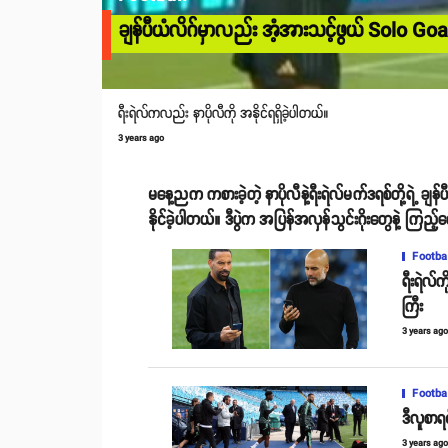
ချန်ပီယံလိဂ်မှာလည်း အံ့အားသင့်ဖွယ် Solo Go
ရီးရဲလ်ကလည်း နာပိုလီကို အနိုင်ရရှိခဲ့ပါတယ်။
3 years ago
မနေ့ညက ကစားခဲ့တဲ့ နာပိုလီနဲ့ရီးရဲလ်မက်ဒရစ်တို့ရဲ့ ခ
နိုင်ခဲ့ပါတယ်။ ဒီပွဲက အပြန်အလှန်သွင်းဂိုးတွေနဲ့ ကြည့်က
Footba
ရီးရဲလ်
ကြီး
3 years ag
Footba
ဒီလူစာရ
3 years ag