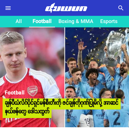
search
All
Football
Boxing & MMA
Esports
arrow_back_ios
Football
ချန်ပီယံလိဂ်ပိုင်ရှင်မန်စီးတီးကို ဇင်ချန်ကိုဂုဏ်ပြုမိလို့ အာဆင်
နယ်ဖန်တွေ ဒေါသထွက်