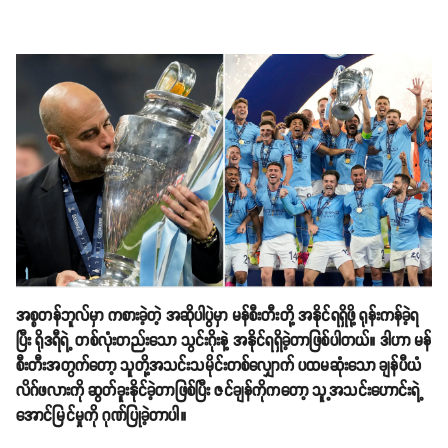
အစ္စတန်ဘူလ်မှာ ကစားခဲ့တဲ့ အဆိုပါပွဲမှာ မန်စီးတီးတို့ အနိုင်ရရှိဖို့ ရုန်းကန်ခဲ့ရ
ပြီး ရိုဒရီရဲ့ တစ်လုံးတည်းသော သွင်းဂိုးနဲ့ အနိုင်ရရှိခဲ့တာဖြစ်ပါတယ်။ ဒါဟာ မန်
စီးတီးအတွက်တော့ သူတို့အသင်းသမိုင်းတစ်လျှောက် ပထမဆုံးသော ချန်ပီယံ
လိဂ်ဖလားကို ဆွတ်ခူးနိုင်ခဲ့တာဖြစ်ပြီး ဇင်ချန်ကိုကတော့ သူ့အသင်းဟောင်းရဲ့
အောင်မြင်မှုကို ဂုဏ်ပြုခဲ့တာပါ။