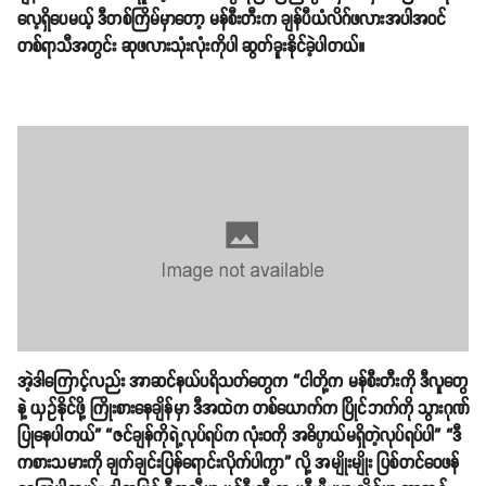
လေ့ရှိပေမယ့် ဒီတစ်ကြိမ်မှာတော့ မန်စီးတီးက ချန်ပီယံလိဂ်ဖလားအပါအဝင်
တစ်ရာသီအတွင်း ဆုဖလားသုံးလုံးကိုပါ ဆွတ်ခူးနိုင်ခဲ့ပါတယ်။
အဲ့ဒါကြောင့်လည်း အာဆင်နယ်ပရိသတ်တွေက “ငါတို့က မန်စီးတီးကို ဒီလူတွေ
နဲ့ ယှဥ်နိုင်ဖို့ ကြိုးစားနေချိန်မှာ ဒီအထဲက တစ်ယောက်က ပြိုင်ဘက်ကို သွားဂုဏ်
ပြုနေပါတယ်” “ဇင်ချန်ကိုရဲ့လုပ်ရပ်က လုံးဝကို အဓိပ္ပာယ်မရှိတဲ့လုပ်ရပ်ပါ” “ဒီ
ကစားသမားကို ချက်ချင်းပြန်ရောင်းလိုက်ပါကွာ” လို့ အမျိုးမျိုး ပြစ်တင်ဝေဖန်