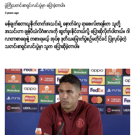
ပွဲကြိုသတင်းစာရှင်းလင်းပွဲမှာ ပြောခဲ့တာပါ။
3 years ago
မန်ချက်စတာယူနိုက်တက်အသင်းရဲ့ နောက်ခံလူ ရာဖေးလ်ဗာရန်းက သူတို့
အသင်းဟာ ချန်ပီယံလိင်္ဂဖလားကို ဆွတ်ခူးနိုင်တယ်လို့ ပြောဆိုလိုက်ပါတယ်။ ဂါ
လာတာစာရေးနဲ့ ကစားရမယ့် အုပ်စု ဒုတိယမြောက်ပွဲစဉ်မတိုင်ခင် ပြုလုပ်ခဲ့တဲ့
သတင်းစာရှင်းလင်းပွဲမှာ သူက ပြောဆိုခဲ့တာပါ။