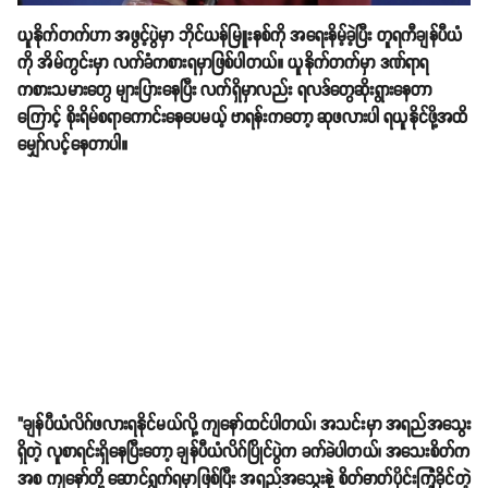
ယူနိုက်တက်ဟာ အဖွင့်ပွဲမှာ ဘိုင်ယန်မြူးနစ်ကို အရေးနိမ့်ခဲ့ပြီး တူရကီချန်ပီယံ
ကို အိမ်ကွင်းမှာ လက်ခံကစားရမှာဖြစ်ပါတယ်။ ယူနိုက်တက်မှာ ဒဏ်ရာရ
ကစားသမားတွေ များပြားနေပြီး လက်ရှိမှာလည်း ရလဒ်တွေဆိုးရွားနေတာ
ကြောင့် စိုးရိမ်စရာကောင်းနေပေမယ့် ဗာရန်းကတော့ ဆုဖလားပါ ရယူနိုင်ဖို့အထိ
မျှော်လင့်နေတာပါ။
"ချန်ပီယံလိဂ်ဖလားရနိုင်မယ်လို့ ကျနော်ထင်ပါတယ်၊ အသင်းမှာ အရည်အသွေး
ရှိတဲ့ လူစာရင်းရှိနေပြီးတော့ ချန်ပီယံလိဂ်ပြိုင်ပွဲက ခက်ခဲပါတယ်၊ အသေးစိတ်က
အစ ကျနော်တို့ ဆောင်ရွက်ရမှာဖြစ်ပြီး အရည်အသွေးနဲ့ စိတ်ဓာတ်ပိုင်းကြံ့ခိုင်တဲ့