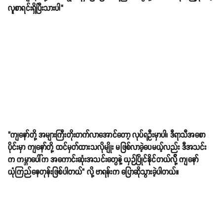
လူစာရင်းရှိပြီးသားပါ"
"ကျနော်တို့ အများကြီးတိုးတက်လာအောင်တော့ လုပ်ရဦးမှာပါ၊ ဒီရာသီအစော
ပိုင်းမှာ ကျနော်တို့ ထင်မှတ်ထားသလိုမျိုး မဖြစ်လာခဲ့ပေမယ့်လည်း ဒီအသင်း
က ကမ္ဘာပေါ်က အကောင်းဆုံးအသင်းတွေနဲ့ ယှဉ်ပြိုင်နိုင်တယ်လို့် ကျနော်
ယုံကြည်နေတုန်းဖြစ်ပါတယ်" လို့ ဗာရန်းက ပြောဆိုသွားခဲ့ပါတယ်။