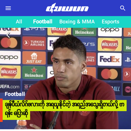
search
All
Football
Boxing & MMA
Esports
arrow_back_ios
Football
ချန်ပီယံလိဂ်ဖလားကို အရယူနိုင်တဲ့ အရည်အသွေးရှိတယ်လို့ ဗာ
ရန်း ပြောဆို