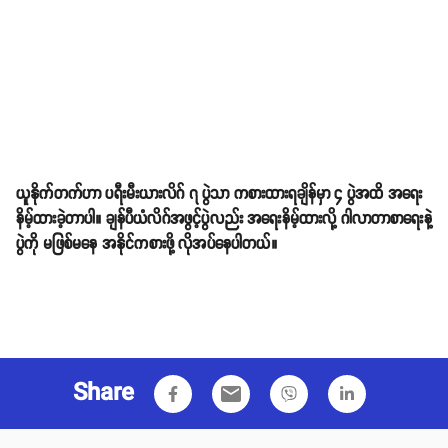
ယူနိုက်တက်ဟာ ပရီးမီးယားလိဂ် ၇ ပွဲသာ ကစားထားရချိန်မှာ ၄ ပွဲအထိ အရေး
နိမ့်ထားခဲ့တာပါ။ ချန်ပီယံလိဂ်အဖွင့်ပွဲလည်း အရေးနိမ့်ထားလို့ ဂါလာတာစာရေးနဲ့
ပွဲကို မဖြစ်မနေ အနိုင်ကစားဖို့ လိုအပ်နေပါတယ်။
Share
email