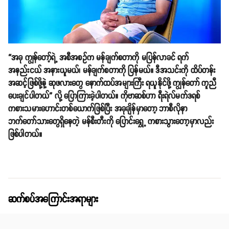
“အခု ကျွန်တော့်ရဲ့ အစီအစဥ်က မန်ချက်စတာကို မပြန်လာခင် ရက်
အနည်းငယ် အနားယူမယ်၊ မန်ချက်စတာကို ပြန်မယ်။ ဒီအသင်းကို ထိပ်တန်း
အဆင့်ဖြစ်ဖို့နဲ့ ဆုဖလားတွေ နောက်ထပ်အများကြီး ရယူနိုင်ဖို့ ကျွန်တော် ကူညီ
ပေးချင်ပါတယ်” လို့ ပြောကြားခဲ့ပါတယ်။ ကိုဗာဆစ်ဟာ ရီးရဲလ်မက်ဒရစ်
ကစားသမားဟောင်းတစ်ယောက်ဖြစ်ပြီး အခုချိန်မှာတော့ ဘာစီလိုနာ
ဘက်တော်သားတွေရှိနေတဲ့ မန်စီးတီးကို ပြောင်းရွှေ့ ကစားသွားတော့မှာလည်း
ဖြစ်ပါတယ်။
ဆက်စပ်အကြောင်းအရာများ
မန်ချက်စတာစီးတီး MANCHESTER CITY
ချယ်ဆီး CHELSEA