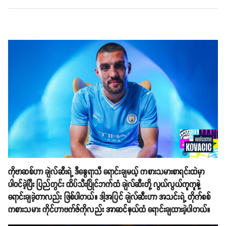
ကိုဗာဆစ်ဟာ ချဲလ်ဆီးရဲ့ ဒီနွေရာသီ ရောင်းချမယ့် ကစားသမားစာရင်းထဲမှာ
ပါဝင်ခဲ့ပြီး ပြည်တွင်း ထိပ်သီးပြိုင်ဘက်ထံ ချဲလ်ဆီးတို့ လွယ်လွယ်ကူကူနဲ့
ရောင်းချခဲ့တာလည်း ဖြစ်ပါတယ်။ ဒါ့အပြင် ချဲလ်ဆီးဟာ အသင်းရဲ့ တိုက်စစ်
ကစားသမား ကိုင်ဟာဗက်ဇ်ကိုလည်း အာဆင်နယ်ထံ ရောင်းချထားခဲ့ပါတယ်။