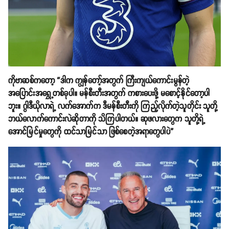
ကိုဗာဆစ်ကတော့ “ဒါက ကျွန်တော့်အတွက် ကြီးကျယ်ကောင်းမွန်တဲ့
အပြောင်းအရွှေ့တစ်ခုပါ။ မန်စီးတီးအတွက် ကစားပေးဖို့ မစောင့်နိုင်တော့ပါ
ဘူး။ ဂွါဒီယိုလာရဲ့ လက်အောက်က ဒီမန်စီးတီးကို ကြည့်လိုက်တဲ့သူတိုင်း သူတို့
ဘယ်လောက်ကောင်းလဲဆိုတာကို သိကြပါတယ်။ ဆုဖလားတွေက သူတို့ရဲ့
အောင်မြင်မှုတွေကို ထင်သာမြင်သာ ဖြစ်စေတဲ့အရာတွေပါပဲ”