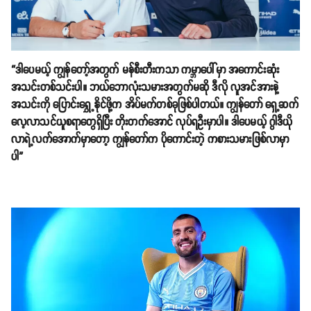
“ဒါပေမယ့် ကျွန်တော့်အတွက် မန်စီးတီးကသာ ကမ္ဘာပေါ်မှာ အကောင်းဆုံး
အသင်းတစ်သင်းပါ။ ဘယ်ဘောလုံးသမားအတွက်မဆို ဒီလို လူအင်အားနဲ့
အသင်းကို ပြောင်းရွှေ့နိုင်ဖို့က အိပ်မက်တစ်ခုဖြစ်ပါတယ်။ ကျွန်တော် ရှေ့ဆက်
လေ့လာသင်ယူစရာတွေရှိပြီး တိုးတက်အောင် လုပ်ရဦးမှာပါ။ ဒါပေမယ့် ဂွါဒီယို
လာရဲ့လက်အောက်မှာတော့ ကျွန်တော်က ပိုကောင်းတဲ့ ကစားသမားဖြစ်လာမှာ
ပါ”