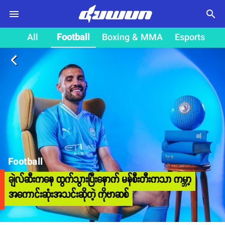
search
All
Football
Boxing & MMA
Esports
arrow_back_ios
Football
ချဲလ်ဆီးကနေ ထွက်သွားပြီးနောက် မန်စီးတီးကသာ ကမ္ဘာ့
အကောင်းဆုံးအသင်းဆိုတဲ့ ကိုဗာဆစ်