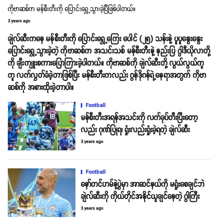
ကိုဗာဆစ်က မန်စီးတီးကို ပြောင်းရွှေ့သွားခဲ့ပြီဖြစ်ပါတယ်။
3 years ago
ချဲလ်ဆီးကနေ မန်စီးတီးကို ပြောင်းရွှေ့ကြေး ပေါင် (၂၅) သန်းနဲ့ ပူပူနွေးနွေး
ပြောင်းရွှေ့သွားခဲ့တဲ့ ကိုဗာဆစ်က အသင်းသစ် မန်စီးတီးနဲ့ နည်းပြ ဂွါဒီယိုလာတို့
ကို ချီးကျူးစကားပြောကြားခဲ့ပါတယ်။ ကိုဗာဆစ်ကို ချဲလ်ဆီးတို့ လွယ်လွယ်ကူ
ကူ လက်လွှတ်ခံခဲ့တာဖြစ်ပြီး မန်စီးတီးကလည်း ဂွန်ဒိုဂန်ရဲ့နေရာအတွက် ကိုဗာ
ဆစ်ကို အစားထိုးခဲ့တာပါ။
Football
မန်စီးတီးအရန်အသင်းကို လက်ခုပ်တီးပြီးတော့
လည်း ဂုဏ်ပြုရ၊ ရှုံးလည်းရှုံးခဲ့ရတဲ့ ချဲလ်ဆီး
3 years ago
Football
နော်တင်ဟမ်နဲ့ပွဲမှာ အာဆင်နယ်ကို မရှုံးစေချင်ဘဲ
ချဲလ်ဆီးကို ကိုယ်တိုင်အနိုင်ယူချင်နေတဲ့ ဂွါကြီး
3 years ago