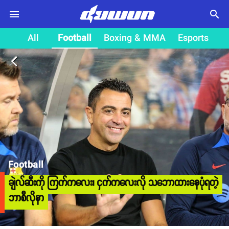
search
All
Football
Boxing & MMA
Esports
arrow_back_ios
Football
ချဲလ်ဆီးကို ကြက်ကလေး၊ ငှက်ကလေးလို သဘောထားနေပုံရတဲ့
ဘာစီလိုနာ