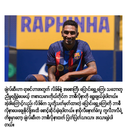
ချဲလ်ဆီးဟာ ရာဖင်ဟာအတွက် လိဒ်စ်နဲ့ အစောကြီး ပြောင်းရွှေ့ကြေး သဘောတူ
ညီမှုရရှိခဲ့ပေမယ့် ကစားသမားကိုယ်တိုင်က ဘာစီလိုနာကို ရွေးချယ်ခဲ့ပါတယ်။
အဲ့ဒါကြောင့်လည်း လိဒ်စ်က သူတို့သတ်မှတ်ထားတဲ့ ပြောင်းရွှေ့ကြေးကို ဘာစီ
လိုနာပေးချေနိုင်ဖို့အထိ စောင့်ဆိုင်းခဲ့ရပါတယ်။ နာပိုလီနောက်ခံလူ ကူလီဘလီရဲ့
ကိစ္စမှာတော့ ချဲလ်ဆီးက ဘာစီလိုနာထက် ပြတ်ပြတ်သားသား အသာရခဲ့ပါ
တယ်။