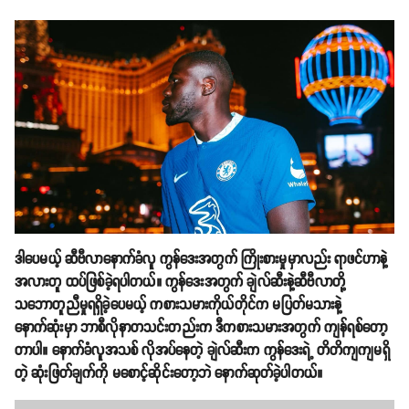
ဒါပေမယ့် ဆီဗီလာနောက်ခံလူ ကွန်ဒေးအတွက် ကြိုးစားမှုမှာလည်း ရာဖင်ဟာနဲ့
အလားတူ ထပ်ဖြစ်ခဲ့ရပါတယ်။ ကွန်ဒေးအတွက် ချဲလ်ဆီးနဲ့ဆီဗီလာတို့
သဘောတူညီမှုရရှိခဲ့ပေမယ့် ကစားသမားကိုယ်တိုင်က မပြတ်မသားနဲ့
နောက်ဆုံးမှာ ဘာစီလိုနာတသင်းတည်းက ဒီကစားသမားအတွက် ကျန်ရစ်တော့
တာပါ။ နောက်ခံလူအသစ် လိုအပ်နေတဲ့ ချဲလ်ဆီးက ကွန်ဒေးရဲ့ တိတိကျကျမရှိ
တဲ့ ဆုံးဖြတ်ချက်ကို မစောင့်ဆိုင်းတော့ဘဲ နောက်ဆုတ်ခဲ့ပါတယ်။