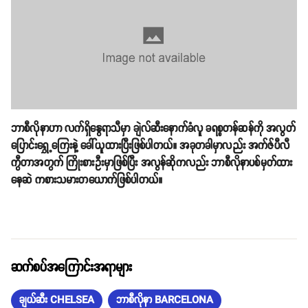
ဘာစီလိုနာဟာ လက်ရှိနွေရာသီမှာ ချဲလ်ဆီးနောက်ခံလူ ခရစ္စတန်ဆန်ကို အလွတ်
ပြောင်းရွှေ့ကြေးနဲ့ ခေါ်ယူထားပြီးဖြစ်ပါတယ်။ အခုတခါမှာလည်း အက်ဇ်ပီလီ
ကွီတာအတွက် ကြိုးစားဦးမှာဖြစ်ပြီး အလွန်ဆိုကလည်း ဘာစီလိုနာပစ်မှတ်ထား
နေဆဲ ကစားသမားတယောက်ဖြစ်ပါတယ်။
ဆက်စပ်အကြောင်းအရာများ
ချယ်ဆီး CHELSEA
ဘာစီလိုနာ BARCELONA