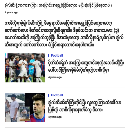
ချဲလ်ဆီးနဲ့ဘာကာအကြား အပြောင်းအရွှေ့ပုံပြင်တွေက မပြီးဆုံးနိုင်ဖြစ်နေတာပါ။
4 years ago
ဘာစီလိုနာနဲ့ချဲလ်ဆီးတို့ရဲ့ ဒီနွေရာသီအပြောင်းအရွှေ့ပုံပြင်တွေကတော့
တော်တော်လေး စိတ်ဝင်စားစရာလို့ဆိုရမှာပါ။ ဒီနှစ်သင်းက ကစားသမား (၃)
ယောက်အထိကို အကြိုက်တူခဲ့ပြီး ဒီအထဲမှာတော့ ဘာစီလိုနာရဲ့လုပ်ရပ်က ချဲလ်
ဆီးအတွက် တော်တော်လေး ခံပြင်းစရာကောင်းနေပါတယ်။
Football
ပိုက်ဆံမရှိဘဲ အကြွေးတွေတင်နေတဲ့အသင်းဆိုပြီး
ပေါ်တင်ကြီးအနှိမ်ခံလိုက်ရတဲ့ဘာစီလိုနာ
4 years ago
Football
ချဲလ်ဆီးအိတ်ကြီးကိုင်ပြီး လူတွေကြားထဲပေါ်လာ
ပြန်တဲ့ ဘာစီလိုနာနောက်ခံလူ ပီကေး
4 years ago