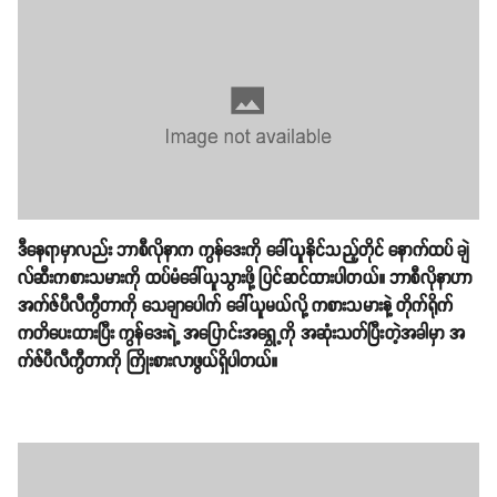
ဒီနေရာမှာလည်း ဘာစီလိုနာက ကွန်ဒေးကို ခေါ်ယူနိုင်သည့်တိုင် နောက်ထပ် ချဲ
လ်ဆီးကစားသမားကို ထပ်မံခေါ်ယူသွားဖို့ ပြင်ဆင်ထားပါတယ်။ ဘာစီလိုနာဟာ
အက်ဇ်ပီလီကွီတာကို သေချာပေါက် ခေါ်ယူမယ်လို့ ကစားသမားနဲ့ တိုက်ရိုက်
ကတိပေးထားပြီး ကွန်ဒေးရဲ့ အပြောင်းအရွှေ့ကို အဆုံးသတ်ပြီးတဲ့အခါမှာ အ
က်ဇ်ပီလီကွီတာကို ကြိုးစားလာဖွယ်ရှိပါတယ်။