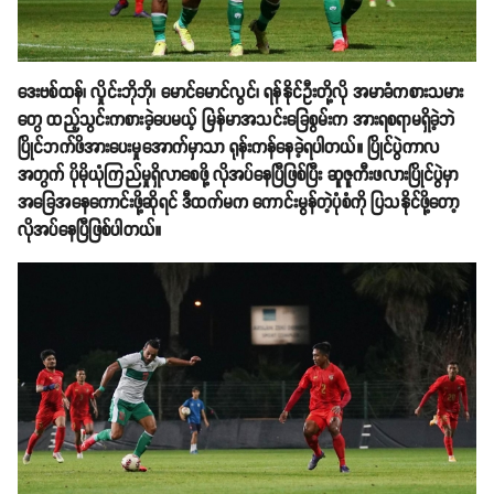
ဒေးဗစ်ထန်၊ လှိုင်းဘိုဘို၊ မောင်မောင်လွင်၊ ရန်နိုင်ဦးတို့လို အမာခံကစားသမား
တွေ ထည့်သွင်းကစားခဲ့ပေမယ့် မြန်မာအသင်းခြေစွမ်းက အားရစရာမရှိခဲ့ဘဲ
ပြိုင်ဘက်ဖိအားပေးမှုအောက်မှာသာ ရုန်းကန်နေခဲ့ရပါတယ်။ ပြိုင်ပွဲကာလ
အတွက် ပိုမိုယုံကြည်မှုရှိလာစေဖို့ လိုအပ်နေပြီဖြစ်ပြီး ဆူဇူကီးဖလားပြိုင်ပွဲမှာ
အခြေအနေကောင်းဖို့ဆိုရင် ဒီထက်မက ကောင်းမွန်တဲ့ပုံစံကို​ ပြသနိုင်ဖို့တော့
လိုအပ်နေပြီဖြစ်ပါတယ်။