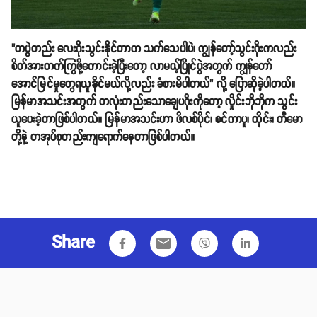
"တပွဲတည်း လေးဂိုးသွင်းနိုင်တာက သက်သေပါပဲ၊ ကျွန်တော့်သွင်းဂိုးကလည်း
စိတ်အားတက်ကြွဖို့ကောင်းခဲ့ပြီးတော့ လာမယ့်ပြိုင်ပွဲအတွက် ကျွန်တော်
အောင်မြင်မှုတွေရယူနိုင်မယ်လို့လည်း ခံစားမိပါတယ်" လို့ ပြောဆိုခဲ့ပါတယ်။
မြန်မာအသင်းအတွက် တလုံးတည်းသောချေပဂိုးကိုတော့ လှိုင်းဘိုဘိုက သွင်း
ယူပေးခဲ့တာဖြစ်ပါတယ်။ မြန်မာအသင်းဟာ ဖိလစ်ပိုင်၊ စင်ကာပူ၊ ထိုင်း၊ တီမော
တို့နဲ့ တအုပ်စုတည်းကျရောက်နေတာဖြစ်ပါတယ်။
Share
email