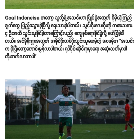
Goal Indoneisa ကတော့ သူတို့ရဲ့အသင်းဟာ ပြိုင်ပွဲအတွက် ပိုမိုယုံကြည်
ချက်တွေ ပြည့်၀သွားခဲ့ပြီလို့ ရေးသားခဲ့ပါတယ်။ သွင်းဂိုးလေးဂိုးကို ကစားသမား
၄ ဦးအထိ သွင်းယူနိုင်ခဲ့တာကြောင့်လည်း ကျေနပ်စရာနိုင်ပွဲလို့ ဖော်ပြခဲ့ပါ
တယ်။ အင်ဒိုနီးရှားအတွက် အနိုင်ဂိုးတစ်ဂိုးသွင်းယူပေးခဲ့တဲ့ အာဖန်က "အသင်း
က ပိုပြီးတော့ကောင်းမွန်လာပါတယ်၊ ရုပ်ပိုင်းဆိုင်ရာမှာရော အဆုံးသတ်မှာပါ
တိုးတက်လာတာပါ"