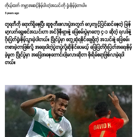
ကိုယ့်ထက် ကမ္ဘာ့အဆင့်နိမ့်ပါးတဲ့အသင်းကို ရှုံးနိမ့်ခဲ့တာပါ။
5 years ago
တူရကီကို ရောက်ရှိနေပြီး ဆူဇူကီးဖလားပွဲအတွက် လေ့ကျင့်ပြင်ဆင်နေတဲ့ မြန်
မာ့လက်ရွေးစင်အသင်းဟာ အင်ဒိုနီးရှားနဲ့ ခြေစမ်းပွဲမှာတော့ ၄-၁ ဆိုတဲ့ ရလဒ်နဲ့
ဂိုးပြတ်ရှုံးနိမ့်သွားခဲ့ပါတယ်။ ပြိုင်ပွဲမှာ တွေ့ဆုံရနိုင်ချေရှိတဲ့ အသင်းနဲ့ ခြေစမ်း
ကစားခဲ့တာဖြစ်လို့ အရေးပါတဲ့ပွဲတပွဲလို့ဆိုနိုင်ပေမယ့် ခြေပြတ်ဂိုးပြတ်အရေးနိမ့်
ခဲ့မှုက ပြိုင်ပွဲမှာ အခြေအနေကောင်းပါ့မလားဆိုတာ စိုးရိမ်စရာဖြစ်လာခဲ့ရပါ
တယ်။