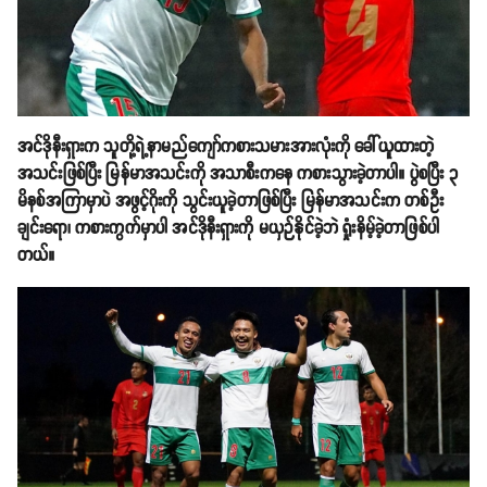
အင်ဒိုနီးရှားက သူတို့ရဲ့နာမည်ကျော်ကစားသမားအားလုံးကို ခေါ်ယူထားတဲ့
အသင်းဖြစ်ပြီး မြန်မာအသင်းကို အသာစီးကနေ ကစားသွားခဲ့တာပါ။ ပွဲစပြီး ၃
မိနစ်အကြာမှာပဲ အဖွင့်ဂိုးကို သွင်းယူခဲ့တာဖြစ်ပြီး မြန်မာအသင်းက တစ်ဦး
ချင်းရော၊ ကစားကွက်မှာပါ အင်ဒိုနီးရှားကို မယှဉ်နိုင်ခဲ့ဘဲ ရှုံးနိမ့်ခဲ့တာဖြစ်ပါ
တယ်။