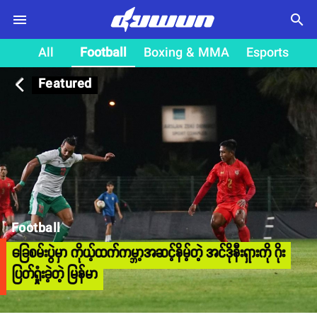
search
All
Football
Boxing & MMA
Esports
Featured
arrow_back_ios
Football
ခြေစမ်းပွဲမှာ ကိုယ့်ထက်ကမ္ဘာ့အဆင့်နိမ့်တဲ့ အင်ဒိုနီးရှားကို ဂိုး
ပြတ်ရှုံးခဲ့တဲ့ မြန်မာ