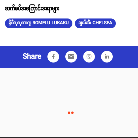
ဆက်စပ်အကြောင်းအရာများ
ရိုမီလူလူကာကူ ROMELU LUKAKU
ချယ်ဆီး CHELSEA
Share
email