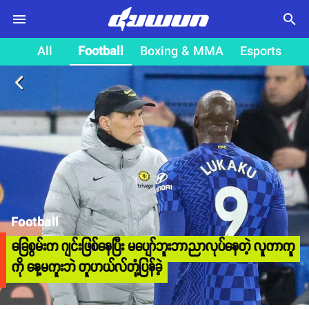
search
All
Football
Boxing & MMA
Esports
arrow_back_ios
Football
ခြေစွမ်းက ဂျင်းဖြစ်နေပြီး မပျော်ဘူးဘာညာလုပ်နေတဲ့ လူကာကူ
ကို နေ့မကူးဘဲ တူဟယ်လ်တုံ့ပြန်ခဲ့