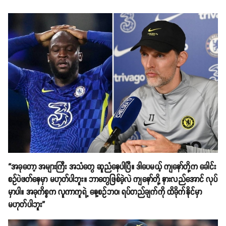
“အခုတော့ အများကြီး အသံတွေ ဆူညံနေပါပြီ။ ဒါပေမယ့် ကျနော်တို့က ခေါင်း
စဥ်ပဲဖတ်နေမှာ မဟုတ်ပါဘူး။ ဘာတွေဖြစ်ခဲ့လဲ ကျနော်တို့ နားလည်အောင် လုပ်
မှာပါ။ အခုကိစ္စက လူကာကူရဲ့ နေ့စဥ်ဘဝ၊ ရပ်တည်ချက်ကို ထိခိုက်နိုင်မှာ
မဟုတ်ပါဘူး”