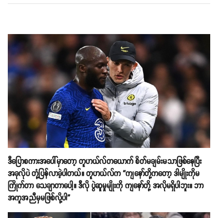
ဒီပြောစကားအပေါ်မှာတော့ တူဟယ်လ်တယောက် စိတ်မချမ်းမသာဖြစ်နေပြီး
အခုလိုပဲ တုံ့ပြန်လာခဲ့ပါတယ်။ တူဟယ်လ်က “ကျနော်တို့ကတော့ ဒါမျိုးကိုမ
ကြိုက်တာ သေချာတာပေါ့။ ဒီလို ပွဲဆူမှုမျိုးကို ကျနော်တို့ အလိုမရှိပါဘူး။ ဘာ
အကူအညီမှမဖြစ်လို့ပါ”