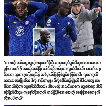
“တကယ့်လက်တွေ့ကျတဲ့အရာထက်ပိုပြီး ဘာမှမလုပ်ချင်ပါဘူး။ စကားလေးတ
ခွန်းလောက်ကို အစဆွဲထုတ်ပြီး ခေါင်းစဥ်တင်ရတာ လွယ်ပါတယ်။ နောက်တော့
ဒီဟာက လူကာကူပြောချင်တဲ့ အဓိပ္ပာယ်မျိုးဖြစ်ချင်မှ ဖြစ်မှာပါ။ လူကာကူလို
ကစားသမားမျိုးဆီက ဒီလို အင်တာဗျူး၊ ဒီလိုခေါင်းစဥ်မျိုးကို မီဒီယာတွေ ပေး
နိုင်တယ်ဆိုတာ ကျနော်သိပါတယ်။ ဒါပေမယ့် အသင်းကရော၊ ကျနော်ရော ဒါကို
မကြိုက်ပါဘူး။ ကျနော်တို့အတွက် တည်ငြိမ်အေးဆေးတဲ့ အခြေအနေတခုကို
လိုအပ်ပါတယ်”