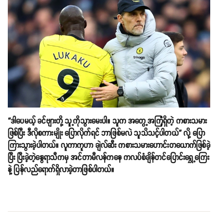
“ဒါပေမယ့် ခင်ဗျားတို့ သူ့ကိုသွားမေးပါ။ သူက အတွေ့အကြုံရှိတဲ့ ကစားသမား
ဖြစ်ပြီး ဒီလိုစကားမျိုး ပြောလိုက်ရင် ဘာဖြစ်မလဲ သူသိသင့်ပါတယ်” လို့ ပြော
ကြားသွားခဲ့ပါတယ်။ လူကာကူဟာ ချဲလ်ဆီး ကစားသမားဟောင်းတယောက်ဖြစ်ခဲ့
ပြီး ပြီးခဲ့တဲ့နွေရာသီကမှ အင်တာမီလန်ကနေ ကလပ်စံချိန်တင်ပြောင်းရွှေ့ကြေး
နဲ့ ပြန်လည်ရောက်ရှိလာခဲ့တာဖြစ်ပါတယ်။