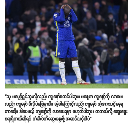
“သူ မပျော်ရွှင်ဘူးလို့လည်း ကျနော်မထင်ပါဘူး။ မနေ့က ကျနော့်ကို လာမေး
လည်း ကျနော် ဒီလိုပဲဖြေမှာပါ။ အဲ့ဒါကြောင့်လည်း ကျနော် အံ့အားသင့်နေရ
တာပေါ့။ ဒါပေမယ့် ကျနော့်ကို လာမေးရမှာ မဟုတ်ပါဘူး။ တကယ်လို့ ဆွေးနွေး
စရာရှိတယ်ဆိုရင် တံခါးပိတ်ဆွေးနွေးဖို့ အဆင်သင့်ပါပဲ”