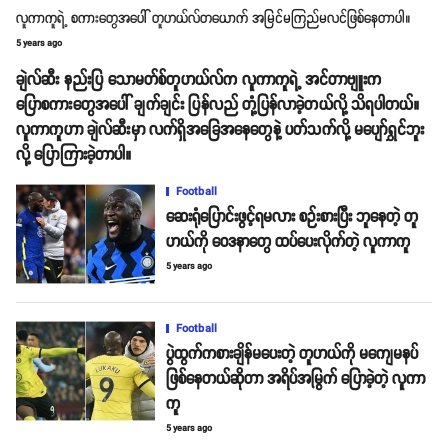
လူကာကူရဲ့ စကားတွေအပေါ် တူဟယ်လ်တယောက် အမြင်မကြည်မလင်ဖြစ်နေတာပါ။
5 years ago
ချဲလ်ဆီး နည်းပြ သောမတ်စ်တူဟယ်လ်က လူကာကူရဲ့ အင်တာဗျူးက
ပြောစကားတွေအပေါ် ချက်ချင်း ပြန်လည် တုံ့ပြန်လာခဲ့တယ်လို့ သိရပါတယ်။
လူကာကူဟာ ချဲလ်ဆီးမှာ လက်ရှိအခြေအနေတွေနဲ့ ပတ်သက်လို့ မပျော်ရွှင်ဘူး
လို့ ပြောကြားခဲ့တာပါ။
Football
ဆေးရုံပြောင်းဖွင့်ရမလား စဉ်းစားပြီး ဘူနေတဲ့ တူ
ဟယ်ကို ဝေဒနာတွေ ထပ်ပေးလိုက်တဲ့ လူကာကူ
5 years ago
Football
ပွဲထွက်ကစားချိန်မပေးတဲ့ တူဟယ်ကို မကျေမနပ်
ဖြစ်နေတယ်ဆိုတာ အရိပ်အမြွက် ပြောခဲ့တဲ့ လူကာ
ကူ
5 years ago