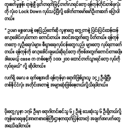
ကူးစက်မှုနှုန်း ရာနဲ့ချီ ရုတ်တရက်မြင့်တက်လာရင်တော့ ရန်ကုန်တိုင်းတစ်ခုလုံး
ကို လုံး၀ Lock Down လုပ်သင့်ပြီလို့ ဒေါက်တာမော်မော်ဦးကဆက် ပြောပါ
တယ်။
“ ဥပမာ မန္တလေးနဲ့ နေပြည်တော်ဆို လူနာတွေ တွေ့တာနဲ့ ပြင်းပြင်းထန်ထန်
လော့ဒေါင်းလုပ်တာက ကောင်းတယ်။ အဝင်အထွက်တွေ ပိတ်တယ်။ ရန်ကုန်
ကတော့ လူဦးရေလဲများ၊ စီးပွားရေးလုပ်ငန်းတွေလည်း များတော့ လုပ်ရတာခက်
တယ်။ ရန်ကုန်ကို လော့ဒေါင်းချမယ်ဆိုရင်တော့ ကိုဗစ်အတွက်ကောင်းတာပေါ့။
ဒါပေမယ့် case က တစ်နေ့ကို ၁၀၀၊ ၂၀၀ ထောင်တက်သွားရင်တော့ လုပ်ကို
လုပ်ရမယ်” လို့ ဆိုပါတယ်။
လက်ရှိ မေလ ၈ ရက်နေ့အထိ ရန်ကုန်မှာ ရောဂါဖြစ်ပွားသူ ၁၄၂ ဦးရှိပြီး
တစ်နိုင်ငံလုံး အတိုင်းအတာနဲ့ အများဆုံးဖြစ်နေတယ်လို့သိရပါတယ်။
ပိုးတွေ့လူနာ ၁၇၆ ဦးမှာ ရောဂါကင်းစင်သူ ၆၂ ဦးနဲ့ သေဆုံးသူ ၆ ဦးရှိတယ်လို့
ကျန်းမာရေးနှင့်အားကစားဝန်ကြီးဌာနကထုတ်ပြန်ထားတဲ့ အချက်အလက်တွေ
အရသိရပါတယ်။