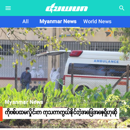
search
All
Myanmar News
World News
arrow_back_ios
Myanmar News
ကိုဗစ်ပထမလှိုင်းက ကုသကာကွယ်နိုင်တဲ့အခြေအနေရှိဟုဆို