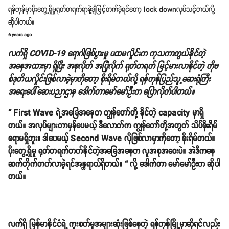
ရန်ကုန်မှာပိုးတွေ့ရှိမှုရုတ်တရက်ရာနဲ့ချီမြင့်တက်ခဲ့ရင်တော့ lock downလုပ်သင့်တယ်လို့
ဆိုပါတယ်။
6 years ago
လက်ရှိ COVID-19 ရောဂါဖြစ်ပွားမှု ပထမလှိုင်းက ကုသကာကွယ်နိုင်တဲ့
အနေအထားမှာ ရှိပြီး အစုလိုက် အပြုံလိုက် ရုတ်တရက် မြင့်မားလာနိုင်တဲ့ ကိုဗ
စ်ဒုတိယလှိုင်းဖြစ်လာခဲ့မှာကိုတော့ စိုးရိမ်တယ်လို့ ရန်ကုန်ပြည်သူ့ဆေးရုံကြီး
အရေးပေါ်ဆေးပညာဌာန ဒေါက်တာမော်မော်ဦးက ပြောလိုက်ပါတယ်။
“ First Wave ရဲ့အခြေအနေက ကျွန်တော်တို့ နိုင်တဲ့ capacity မှာရှိ
တယ်။ အလုပ်များတာမှန်ပေမယ့် ဒီလောက်က ကျွန်တော်တို့အတွက် သိပ်စိုးရိမ်
စရာမရှိဘူး။ ဒါပေမယ့် Second Wave လိုဖြစ်လာမှာကိုတော့ စိုးရိမ်တယ်။
ပိုးတွေ့ရှိမှု ရုတ်တရက်တက်နိုင်တဲ့အခြေအနေက လူအစုအဝေးပဲ။ အဲဒီကနေ
ဆက်တိုက်တက်လာခဲ့ရင်အန္တရာယ်ရှိတယ်။ “ လို့ ဒေါက်တာ မော်မော်ဦးက ဆိုပါ
တယ်။
လက်ရှိ မြန်မာနိုင်ငံရဲ့ ကူးစက်မှုအများဆုံးဖြစ်နေတဲ့ ရန်ကုန်မြို့မှာဆိုရင်လည်း