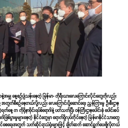
တာနဲ့အမျှ နေ့စဉ်ပျံသန်းနေတဲ့ မြန်မာ- ကိုရီးယားလေကြောင်းလိုင်းတွေကိုလည်း
့ အတွက်စီစဉ်နေတယ်လို့လည်း လေကြောင်းပို့ဆောင်ရေး ညွှန်ကြားမှု ဦးစီးဌာန
 က ကိုရိုနာဗိုင်းရပ်စ်ရောဂါနဲ့ ပတ်သက်ပြီး ဝန်ကြီးဌာနပေါင်းစုံ ပေါင်းစပ်
ြစ်ပွားမှုများနေတဲ့ နိုင်ငံတွေမှာ ရောက်ရှိလုပ်ကိုင်နေတဲ့ မြန်မာနိုင်ငံသားတွေ
င်စေရေးအတွက် သက်ဆိုင်ရာသံရုံးများဖြင့် ချိတ်ဆက် ဆောင်ရွက်ပေးဖို့လိုတယ်