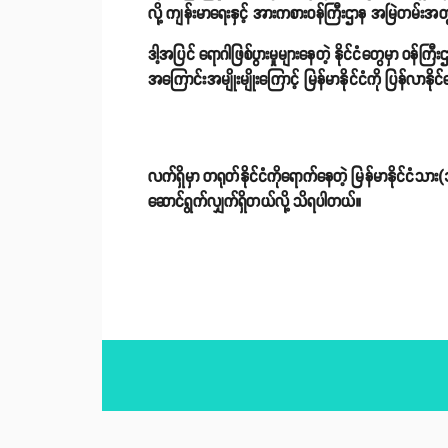
လို့ ကျန်းမာရေးနှင့် အားကစားဝန်ကြီးဌာန အမြဲတမ်း
ဒါ့အပြင် ရောဂါဖြစ်ပွားမှုများနေတဲ့ နိုင်ငံတွေမှာ 
အကြောင်းအမျိုးမျိုးကြောင့် မြန်မာနိုင်ငံကို ပြန်လာနိ
လက်ရှိမှာ တရုတ်နိုင်ငံကိုရောက်နေတဲ့ မြန်မာနိုင်ငံသား
ဆောင်ရွက်လျှက်ရှိတယ်လို့ သိရပါတယ်။