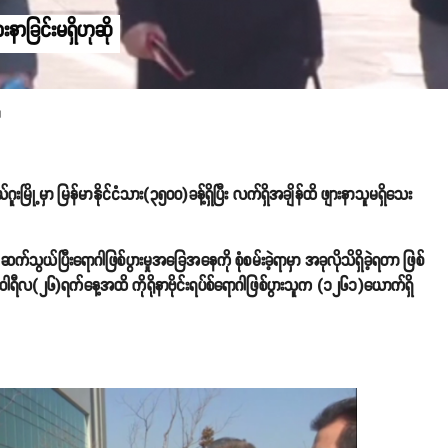
းနာခြင်းမရှိဟုဆို
။
 ဒယ်ဂူးမြို့မှာ မြန်မာနိုင်ငံသား(၃၅၀၀)ခန့်ရှိပြီး လက်ရှိအချိန်ထိ ဖျားနာသူမရှိသေး
ု ဆက်သွယ်ပြီးရောဂါဖြစ်ပွားမှုအခြေအနေကို စုံစမ်းခဲ့ရာမှာ အခုလိုသိရှိခဲ့ရတာ ဖြစ်
်ဝါရီလ(၂၆)ရက်နေ့အထိ ကိုရိုနာဗိုင်းရပ်စ်ရောဂါဖြစ်ပွားသူက (၁၂၆၁)ယောက်ရှိ