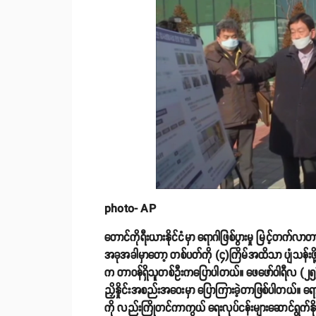
photo- AP
တောင်ကိုရီးယားနိုင်ငံမှာ ရောဂါဖြစ်ပွားမှု မြင့်တက်လာ
အခုအခါမှာတော့ တစ်ပတ်ကို (၄)ကြိမ်အထိသာ ပျံသန်းဖို
က တာဝန်ရှိသူတစ်ဦးကပြောပါတယ်။ ဖေဖော်ဝါရီလ (၂၅)ရက်နေ့
ညှိနှိုင်းအစည်းအဝေးမှာ ပြောကြားခဲ့တာဖြစ်ပါတယ်။ ရောဂါဖ
ကို လည်းကြိုတင်ကာကွယ် ရေးလုပ်ငန်းများဆောင်ရွက်နို