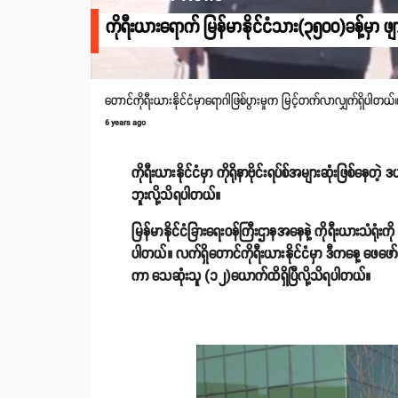
ကိုရီးယားရောက် မြန်မာနိုင်ငံသား(၃၅၀၀)ခန့်မှာ ဖျာ
တောင်ကိုရီးယားနိုင်ငံမှာရောဂါဖြစ်ပွားမှုက မြင့်တက်လာလျှက်ရှိပါတယ်
6 years ago
ကိုရီးယားနိုင်ငံမှာ ကိုရိုနာဗိုင်းရပ်စ်အများဆုံးဖြစ်နေတဲ့
ဘူးလို့သိရပါတယ်။
မြန်မာနိုင်ငံခြားရေးဝန်ကြီးဌာနအနေနဲ့ ကိုရီးယားသံရုံးကိ
ပါတယ်။ လက်ရှိတောင်ကိုရီးယားနိုင်ငံမှာ ဒီကနေ့ ဖေဖော
ကာ သေဆုံးသူ (၁၂)ယောက်ထိရှိပြီလို့သိရပါတယ်။