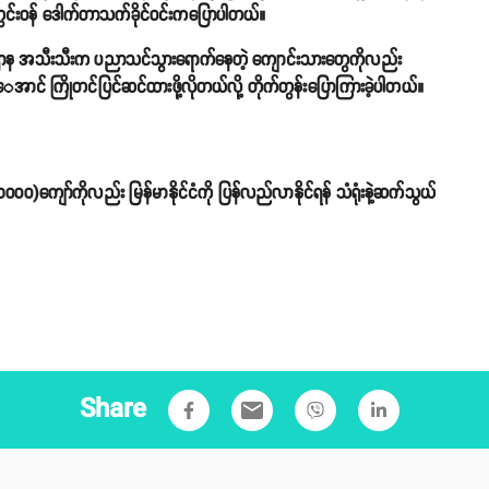
အတွင်းဝန် ဒေါက်တာသက်ခိုင်ဝင်းကပြောပါတယ်။
ဝန်ကြီးဌာန အသီးသီးက ပညာသင်သွားရောက်နေတဲ့ ကျောင်းသားတွေကိုလည်း
ုင်‌ေ‌အာင် ကြိုတင်ပြင်ဆင်ထားဖို့လိုတယ်လို့ တိုက်တွန်းပြောကြားခဲ့ပါတယ်။
(၁၀၀၀)ကျော်ကိုလည်း မြန်မာနိုင်ငံကို ပြန်လည်လာနိုင်ရန် သံရုံးနဲ့ဆက်သွယ်
Share
email