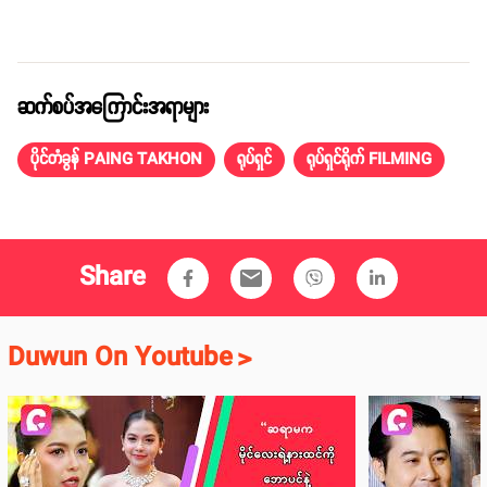
ဆက်စပ်အကြောင်းအရာများ
ပိုင်တံခွန် PAING TAKHON
ရုပ်ရှင်
ရုပ်ရှင်ရိုက် FILMING
Share
email
Duwun On Youtube
>