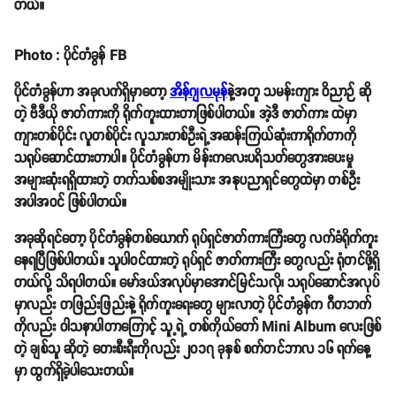
တယ်။
Photo : ပိုင်တံခွန် FB
ပိုင်တံခွန်ဟာ အခုလက်ရှိမှာတော့
အိန်ဂျလမုန်
နဲ့အတူ သမန်းကျား ဝိညာဉ် ဆို
တဲ့ ဗီဒီယို ဇာတ်ကားကို ရိုက်ကူးထားတာဖြစ်ပါတယ်။ အဲ့ဒီ ဇာတ်ကား ထဲမှာ
ကျားတစ်ပိုင်း လူတစ်ပိုင်း လူသားတစ်ဦးရဲ့အဆန်းကြယ်ဆုံးကာရိုက်တာကို
သရုပ်ဆောင်ထားတာပါ။ ပိုင်တံခွန်ဟာ မိန်းကလေးပရိသတ်တွေအားပေးမှု
အများဆုံးရရှိထားတဲ့ တက်သစ်စအမျိုးသား အနုပညာရှင်တွေထဲမှာ တစ်ဦး
အပါအဝင် ဖြစ်ပါတယ်။
အခုဆိုရင်တော့ ပိုင်တံခွန်တစ်ယောက် ရုပ်ရှင်ဇာတ်ကားကြီးတွေ လက်ခံရိုက်ကူး
နေရပြီဖြစ်ပါတယ်။ သူပါဝင်ထားတဲ့ ရုပ်ရှင် ဇာတ်ကားကြီး တွေလည်း ရုံတင်ဖို့ရှိ
တယ်လို့ သိရပါတယ်။ မော်ဒယ်အလုပ်မှာအောင်မြင်သလို၊ သရုပ်ဆောင်အလုပ်
မှာလည်း တဖြည်းဖြည်းနဲ့ ရိုက်ကူးရေးတွေ များလာတဲ့ ပိုင်တံခွန်က ဂီတဘက်
ကိုလည်း ဝါသနာပါတာကြောင့် သူ့ရဲ့ တစ်ကိုယ်တော် Mini Album လေးဖြစ်
တဲ့ ချစ်သူ ဆိုတဲ့ တေးစီးရီးကိုလည်း ၂၀၁၇ ခုနှစ် စက်တင်ဘာလ ၁၆ ရက်နေ့
မှာ ထွက်ရှိခဲ့ပါသေးတယ်။