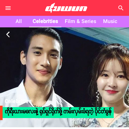
search
All
Celebrities
Film & Series
Music
arrow_back_ios
Celebrities
ကိုရီးယားမလေးနဲ့ ရုပ်ရှင်ရိုက်ဖို့ ကမ်းလှမ်းခံရတဲ့ ပိုင်တံခွန်