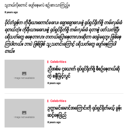
သူဘယ်လိုတောင် ပျော်နေမလဲ စဉ်းစားသာကြည့်။
8 years ago
ပိုင်တံခွန်က ကိုရီးယားကောင်မလေး ချောချောလေးနဲ့ ရုပ်ရှင်ရိုက်ဖို့ ကမ်းလှမ်းခံ
ရတယ်တဲ့။ ကိုရီးယားမလေးနဲ့ ရုပ်ရှင်ရိုက်ဖို့ ကမ်းလှမ်းခံ ရတာနဲ့ ပတ်သက်ပြီး
ပရိသတ်တွေ စနေတာလား တကယ်ပြောနေတာလားဆိုတာ ဝေခွဲမရဘူး ဖြစ်နေ
ကြပါတယ်။ ဘာပဲ ဖြစ်ဖြစ် သူ့သတင်းကြောင့် ပရိသတ်တွေ ပျော်နေကြပါ
တယ်။
Celebrities
ညီအစ်မ ၄ယောက် ရုပ်ရှင်ရိုက်ဖို့ စီစဉ်နေတယ်ဆို
တဲ့ စန္ဒီမြင့်လွင်
8 years ago
Celebrities
ဥက္ကာမင်းမောင်အကြောင်းကို ရုပ်ရှင်ရိုက်မယ့် ခွန်း
ဆင့်နေခြည်
8 years ago