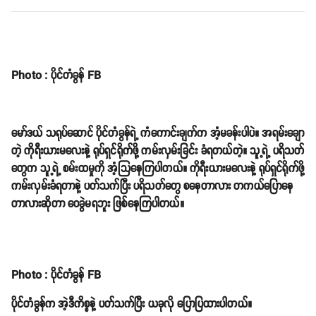
Photo : ပိုင်တံခွန် FB
မော်ဒယ် သရုပ်ဆောင် ပိုင်တံခွန်ရဲ့ ကံကောင်းချက်က အံ့မခန်းပါပဲ။ အရမ်းချော
တဲ့ ကိုရီးယားမလေးနဲ့ ရုပ်ရှင်ရိုက်ဖို့ ကမ်းလှမ်းခြင်း ခံရတယ်တဲ့။ သူ့ရဲ့ ပရိသတ်
တွေက သူ့ရဲ့ စမ်းထမှုကို အံ့သြနေကြပါတယ်။ ကိုရီးယားမလေးနဲ့ ရုပ်ရှင်ရိုက်ဖို့
ကမ်းလှမ်းခံရတာနဲ့ ပတ်သက်ပြီး ပရိသတ်တွေ စနေတာလား တကယ်ပြောနေ
တာလားဆိုတာ ဝေခွဲမရဘူး ဖြစ်နေကြပါတယ်။
Photo : ပိုင်တံခွန် FB
ပိုင်တံခွန်က အဲ့ဒီကိစ္စနဲ့ ပတ်သက်ပြီး ယခုလို ပြောပြထားပါတယ်။