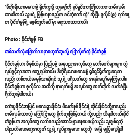
"ဒီကိုးရီးယားမလေးနဲ့ ရိုက်ကူးဖို့ ကျနော့်ကို ရုပ်ရှင်ကားကြီးတကား ကမ်းလှမ်း
ထားပါတယ် သူမရဲ့ မြန်မာနာမည်က ခင်ကံ့ကော် တဲ့" ဆိုပြီး ဇူလိုင်(၉) ရက်နေ့
က ပိုင်တံခွန်ရဲ့ ဖေ့စ်ဘွတ်ပေါ်မှာ ရေးသားထားတာပါ။
Photo : ပိုင်တံခွန် FB
တစ်သက်လုံးခြောက်လာမှာမဟုတ်ဘူးလို့ ပြောလိုက်တဲ့ ပိုင်တံခွန်
ပိုင်တံခွန်ဟာ ဒီနှစ်ထဲမှာ ပြည်ပနဲ့ အနုပညာအလုပ်တွေ တော်တော်များများ တွဲ
လုပ်ခွင့်ရလာတာ တွေ့ရပါတယ်။ ဒီကိုရီးယားမလေးနဲ့ ရုပ်ရှင်ရိုက်ကူးရေးက
လည်း တစ်ကယ်အမှန်သာဆိုရင် သူ့ရဲ့ ပရိသတ်တွေ အရမ်းပျော်နေကြမှာပါ။
ပိုင်တံခွန်ဟာ ဇူလိုင်လ အထိကို နားရက်မရှိ အလုပ်တွေ ဆက်တိုက် လက်ခံပြီး
ရိုက်ကူးခဲ့ပါတယ်။
စင်္ကာပူနိုင်ငံအပြင် မလေးရှားနိုင်ငံ၊ ဗီယက်နမ်နိုင်ငံနဲ့ ထိုင်းနိုင်ငံတို့မှာလည်း
ကမ်းလှမ်းထားတဲ့ ကြော်ငြာတွေ ရိုက်ကူးဖြစ်ခဲ့တယ် လို့လည်း သိရပါတယ်။ပိုင်
တံခွန်ဟာ အလုပ်တွေ လက်မလည်အောင်များနေပေမယ့်လည်း သူချစ်ရတဲ့
ပရိသတ်လေးတွေအတွက် သူ့ရဲ့ လှုပ်ရှားမှုလေး တွေကို အမြဲ ချပြလေ့ရှိပါ